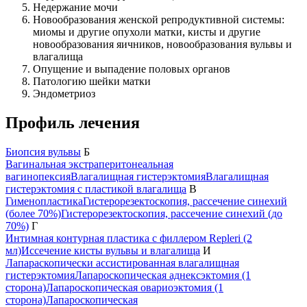
Недержание мочи
Новообразования женской репродуктивной системы:
миомы и другие опухоли матки, кисты и другие
новообразования яичников, новообразования вульвы и
влагалища
Опущение и выпадение половых органов
Патологию шейки матки
Эндометриоз
Профиль лечения
Биопсия вульвы
Б
Вагинальная экстраперитонеальная
вагинопексия
Влагалищная гистерэктомия
Влагалищная
гистерэктомия с пластикой влагалища
В
Гименопластика
Гистерорезектоскопия, рассечение синехий
(более 70%)
Гистерорезектоскопия, рассечение синехий (до
70%)
Г
Интимная контурная пластика с филлером Repleri (2
мл)
Иссечение кисты вульвы и влагалища
И
Лапараскопически ассистированная влагалищная
гистерэктомия
Лапароскопическая аднексэктомия (1
сторона)
Лапароскопическая овариоэктомия (1
сторона)
Лапароскопическая