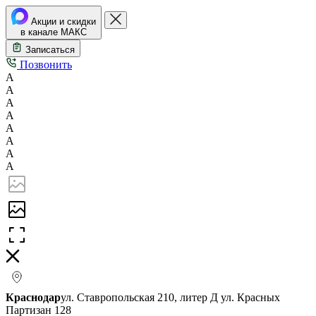
Акции и скидки
в канале МАКС
Записаться
Позвонить
А
А
А
А
А
А
А
А
Краснодар
ул. Ставропольская 210, литер Д
ул. Красных
Партизан 128