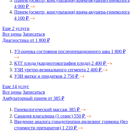
Прием (осмотр, консультация) врача-акушера-гинеколога
4 000 ₽
Прием (осмотр, консультация) врача-акушера-гинеколога
4 100 ₽
Еще 2 услуги
Все цены
Записаться
Диагностика
от 1 800 ₽
УЗ-оценка состояния послеоперационного шва
1 800 ₽
КТГ плода (кардиотокография плода)
2 400 ₽
УЗИ уретро-везикального сегмента
2 400 ₽
УЗИ матки и придатков
2 750 ₽
Еще 14 услуг
Все цены
Записаться
Амбулаторный прием
от 385 ₽
Гинекологический массаж
385 ₽
Санация влагалища (1 сеанс)
550 ₽
Введение аналога гонадотропин-рилизинг гормона (без
стоимости препаратов)
1 210 ₽