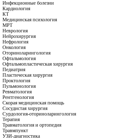
Инфекционные болезни
Кардиология
КТ
Медицинская психология
МРТ
Неврология
Нейрохирургия
Нефрология
Онкология
Оториноларингология
Офтальмология
Офтальмопластическая хирургия
Педиатрия
Пластическая хирургия
Проктология
Пульмонология
Ревматология
Рентгенология
Скорая медицинская помощь
Сосудистая хирургия
Сурдология-оториноларингология
Терапия
Травматология и ортопедия
Травмпункт
УЗИ-диагностика