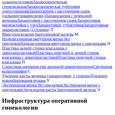
сальпингостомия
Лапароскопическая
стерилизация
Лапароскопическая туботомия
односторонняя
Лапароскопия с рассечением спаек
(сальпингоовариолизис)
Лапароскопия с резекцией
яичника
Лапаротомия с рассечением спаек
Лапаротомия,
миомэктомия 1 узел
Лапаротомия, тубэктомия
Лапаротомная
овариоэктомия (1 сторона)
Л
Марсупиализация бартолиновой железы
М
Надвлагалищная ампутация матки без
придатков
Надвлагалищная ампутация матки с придатками
Н
Пластика задней стенки влагалища с
леваторопластикой
Пластика передней и задней стенок
влагалища с леваторопластикой
Пластика передней стенки
влагалища
П
Слинговая операция при анальной инконтиненции
Срединная
кольпоррафия
С
Удаление кисты яичника (лапаротомия, 1 сторона)
Удаление
новообразования вульвы
У
Экстирпация матки без придатков
Экстирпация матки с
придатками
Энуклеация кисты бартолиновой железы
Э
Инфраструктура оперативной
гинекологии