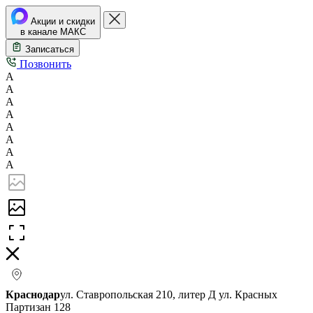
Акции и скидки
в канале МАКС
Записаться
Позвонить
А
А
А
А
А
А
А
А
Краснодар
ул. Ставропольская 210, литер Д
ул. Красных
Партизан 128