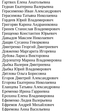
Гартвих Елена Анатольевна
Гедиан Екатерина Валерьевна
Герасименко Иван Александрович
Герасимова Татьяна Николаевна
Гордеев Юрий Владимирович
Григорян Карина Андраниковна
Гринев Станислав Владимирович
Грищенко Константин Юрьевич
Давыдов Максим Николаевич
Дащян Сусанна Геворковна
Дмитренко Георгий Дмитриевич
Довженко Маргарита Игоревна
Дубова Лариса Викторовна
Дурлештер Марина Владимировна
Дыбка Валерия Дмитриевна
Дыбка Юрий Владимирович
Дятлова Ольга Борисовна
Егоров Дмитрий Александрович
Егорова Екатерина Николаевна
Еланцева Татьяна Александровна
Еременко Ирина Гарриевна
Ерохина Елена Владимировна
Ефименко Лидия Валерьевна
Ефремов Андрей Михайлович
Ефремова Анна Васильевна