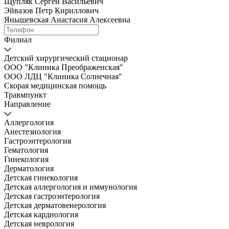
Щупляк Сергей Васильевич
Эйвазов Петр Кириллович
Янышевская Анастасия Алексеевна
Филиал
Детский хирургический стационар
ООО "Клиника Преображенская"
ООО ЛДЦ "Клиника Солнечная"
Скорая медицинская помощь
Травмпункт
Направление
Аллергология
Анестезиология
Гастроэнтерология
Гематология
Гинекология
Дерматология
Детская гинекология
Детская аллергология и иммунология
Детская гастроэнтерология
Детская дерматовенерология
Детская кардиология
Детская неврология