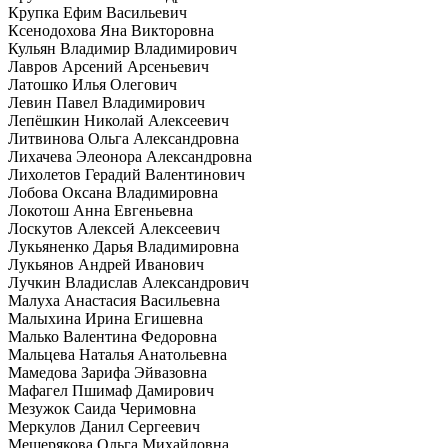
Крупка Ефим Васильевич
Ксенодохова Яна Викторовна
Кульян Владимир Владимирович
Лавров Арсений Арсеньевич
Латошко Илья Олегович
Левин Павел Владимирович
Лепёшкин Николай Алексеевич
Литвинова Ольга Александровна
Лихачева Элеонора Александровна
Лихолетов Герадий Валентинович
Лобова Оксана Владимировна
Локотош Анна Евгеньевна
Лоскутов Алексей Алексеевич
Лукьяненко Дарья Владимировна
Лукьянов Андрей Иванович
Лучкин Владислав Александрович
Малуха Анастасия Васильевна
Малыхина Ирина Егишевна
Малько Валентина Федоровна
Мальцева Наталья Анатольевна
Мамедова Зарифа Эйвазовна
Мафагел Пшимаф Дамирович
Мезужок Саида Черимовна
Меркулов Данил Сергеевич
Мещерякова Ольга Михайловна