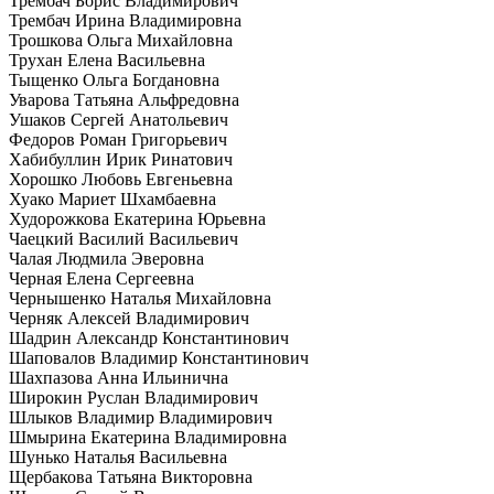
Трембач Борис Владимирович
Трембач Ирина Владимировна
Трошкова Ольга Михайловна
Трухан Елена Васильевна
Тыщенко Ольга Богдановна
Уварова Татьяна Альфредовна
Ушаков Сергей Анатольевич
Федоров Роман Григорьевич
Хабибуллин Ирик Ринатович
Хорошко Любовь Евгеньевна
Хуако Мариет Шхамбаевна
Худорожкова Екатерина Юрьевна
Чаецкий Василий Васильевич
Чалая Людмила Эверовна
Черная Елена Сергеевна
Чернышенко Наталья Михайловна
Черняк Алексей Владимирович
Шадрин Александр Константинович
Шаповалов Владимир Константинович
Шахпазова Анна Ильинична
Широкин Руслан Владимирович
Шлыков Владимир Владимирович
Шмырина Екатерина Владимировна
Шунько Наталья Васильевна
Щербакова Татьяна Викторовна