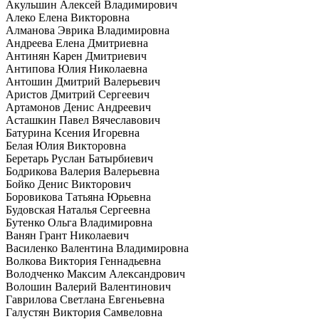
Акульшин Алексей Владимирович
Алеко Елена Викторовна
Алманова Эврика Владимировна
Андреева Елена Дмитриевна
Антинян Карен Дмитриевич
Антипова Юлия Николаевна
Антошин Дмитрий Валерьевич
Аристов Дмитрий Сергеевич
Артамонов Денис Андреевич
Асташкин Павел Вячеславович
Батурина Ксения Игоревна
Белая Юлия Викторовна
Беретарь Руслан Батырбиевич
Бодрикова Валерия Валерьевна
Бойко Денис Викторович
Боровикова Татьяна Юрьевна
Будовская Наталья Сергеевна
Бутенко Ольга Владимировна
Ванян Грант Николаевич
Василенко Валентина Владимировна
Волкова Виктория Геннадьевна
Володченко Максим Александрович
Волошин Валерий Валентинович
Гаврилова Светлана Евгеньевна
Галустян Виктория Самвеловна