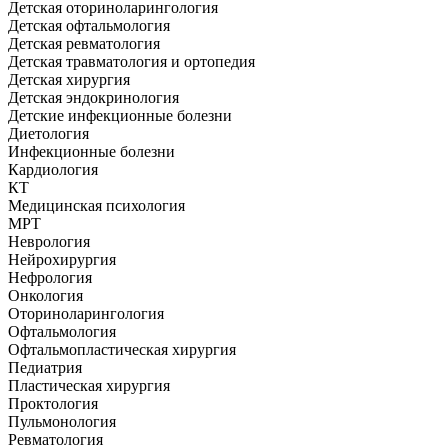
Детская оториноларингология
Детская офтальмология
Детская ревматология
Детская травматология и ортопедия
Детская хирургия
Детская эндокринология
Детские инфекционные болезни
Диетология
Инфекционные болезни
Кардиология
КТ
Медицинская психология
МРТ
Неврология
Нейрохирургия
Нефрология
Онкология
Оториноларингология
Офтальмология
Офтальмопластическая хирургия
Педиатрия
Пластическая хирургия
Проктология
Пульмонология
Ревматология