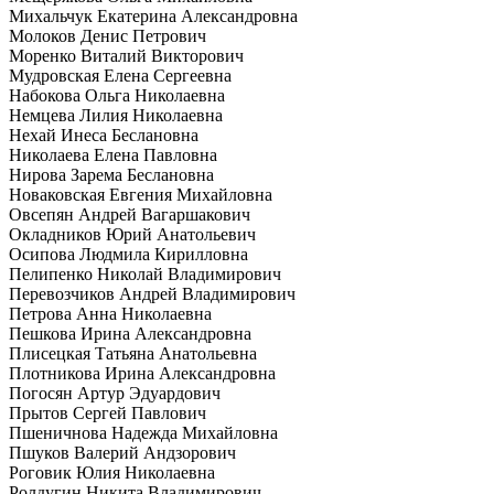
Михальчук Екатерина Александровна
Молоков Денис Петрович
Моренко Виталий Викторович
Мудровская Елена Сергеевна
Набокова Ольга Николаевна
Немцева Лилия Николаевна
Нехай Инеса Беслановна
Николаева Елена Павловна
Нирова Зарема Беслановна
Новаковская Евгения Михайловна
Овсепян Андрей Вагаршакович
Окладников Юрий Анатольевич
Осипова Людмила Кирилловна
Пелипенко Николай Владимирович
Перевозчиков Андрей Владимирович
Петрова Анна Николаевна
Пешкова Ирина Александровна
Плисецкая Татьяна Анатольевна
Плотникова Ирина Александровна
Погосян Артур Эдуардович
Прытов Сергей Павлович
Пшеничнова Надежда Михайловна
Пшуков Валерий Андзорович
Роговик Юлия Николаевна
Ролдугин Никита Владимирович