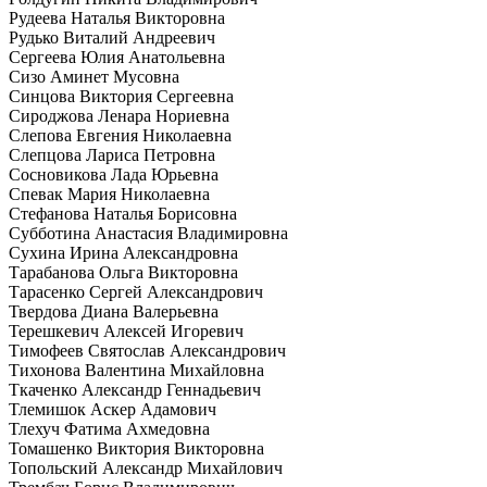
Рудеева Наталья Викторовна
Рудько Виталий Андреевич
Сергеева Юлия Анатольевна
Сизо Аминет Мусовна
Синцова Виктория Сергеевна
Сироджова Ленара Нориевна
Слепова Евгения Николаевна
Слепцова Лариса Петровна
Сосновикова Лада Юрьевна
Спевак Мария Николаевна
Стефанова Наталья Борисовна
Субботина Анастасия Владимировна
Сухина Ирина Александровна
Тарабанова Ольга Викторовна
Тарасенко Сергей Александрович
Твердова Диана Валерьевна
Терешкевич Алексей Игоревич
Тимофеев Святослав Александрович
Тихонова Валентина Михайловна
Ткаченко Александр Геннадьевич
Тлемишок Аскер Адамович
Тлехуч Фатима Ахмедовна
Томашенко Виктория Викторовна
Топольский Александр Михайлович