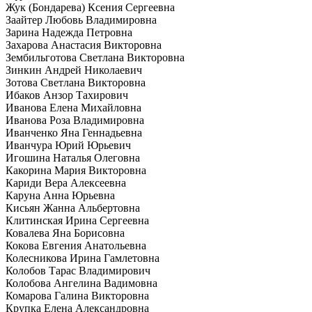
Жук (Бондарева) Ксения Сергеевна
Заайтер Любовь Владимировна
Зарина Надежда Петровна
Захарова Анастасия Викторовна
Зембильготова Светлана Викторовна
Зинкин Андрей Николаевич
Зотова Светлана Викторовна
Ибаков Анзор Тахирович
Иванова Елена Михайловна
Иванова Роза Владимировна
Иванченко Яна Геннадьевна
Иванчура Юрий Юрьевич
Игошина Наталья Олеговна
Какорина Мария Викторовна
Кариди Вера Алексеевна
Каруна Анна Юрьевна
Кисьян Жанна Альбертовна
Клитинская Ирина Сергеевна
Ковалева Яна Борисовна
Кокова Евгения Анатольевна
Колесникова Ирина Гамлетовна
Колобов Тарас Владимирович
Колобова Ангелина Вадимовна
Комарова Галина Викторовна
Крупка Елена Александровна