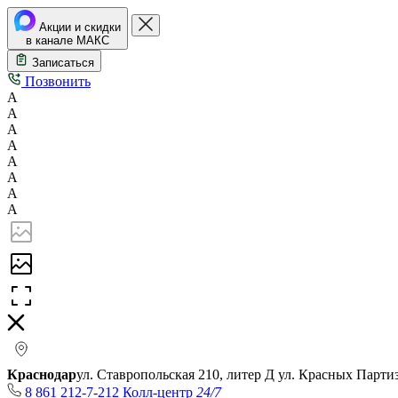
Акции и скидки
в канале МАКС
Записаться
Позвонить
А
А
А
А
А
А
А
А
Краснодар
ул. Ставропольская 210, литер Д
ул. Красных Парти
8 861 212-7-212
Колл-центр
24/7