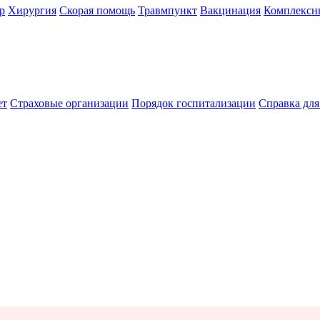
р
Хирургия
Скорая помощь
Травмпункт
Вакцинация
Комплексн
ет
Страховые организации
Порядок госпитализации
Справка дл