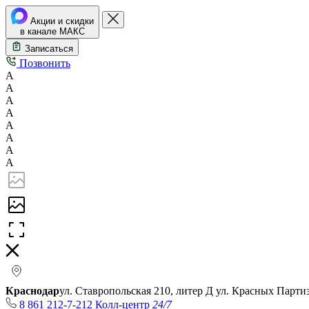
Акции и скидки
в канале МАКС
Записаться
Позвонить
А
А
А
А
А
А
А
А
Краснодар
ул. Ставропольская 210, литер Д
ул. Красных Парти
8 861 212-7-212
Колл-центр
24/7