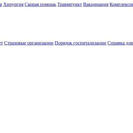
р
Хирургия
Скорая помощь
Травмпункт
Вакцинация
Комплексн
ет
Страховые организации
Порядок госпитализации
Справка дл