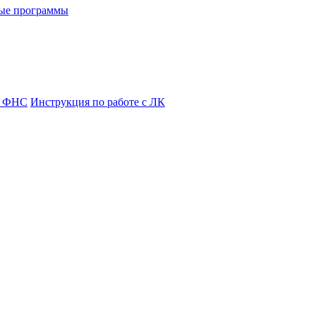
ые программы
я ФНС
Инструкция по работе с ЛК