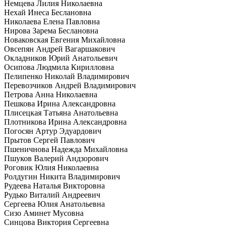
Немцева Лилия Николаевна
Нехай Инеса Беслановна
Николаева Елена Павловна
Нирова Зарема Беслановна
Новаковская Евгения Михайловна
Овсепян Андрей Вагаршакович
Окладников Юрий Анатольевич
Осипова Людмила Кирилловна
Пелипенко Николай Владимирович
Перевозчиков Андрей Владимирович
Петрова Анна Николаевна
Пешкова Ирина Александровна
Плисецкая Татьяна Анатольевна
Плотникова Ирина Александровна
Погосян Артур Эдуардович
Прытов Сергей Павлович
Пшеничнова Надежда Михайловна
Пшуков Валерий Андзорович
Роговик Юлия Николаевна
Ролдугин Никита Владимирович
Рудеева Наталья Викторовна
Рудько Виталий Андреевич
Сергеева Юлия Анатольевна
Сизо Аминет Мусовна
Синцова Виктория Сергеевна