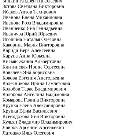
Зинкин Андрей Николаевич
Зотова Светлана Викторовна
Ибаков Анзор Тахирович
Иванова Елена Михайловна
Иванова Роза Владимировна
Иванченко Яна Геннадьевна
Иванчура Юрий Юрьевич
Игошина Наталья Олеговна
Какорина Мария Викторовна
Кариди Вера Алексеевна
Каруна Анна Юрьевна
Кисьян Жанна Альбертовна
Клитинская Ирина Сергеевна
Ковалева Яна Борисовна
Кокова Евгения Анатольевна
Колесникова Ирина Гамлетовна
Колобов Тарас Владимирович
Колобова Ангелина Вадимовна
Комарова Галина Викторовна
Крупка Елена Александровна
Крупка Ефим Васильевич
Ксенодохова Яна Викторовна
Кульян Владимир Владимирович
Лавров Арсений Арсеньевич
Латошко Илья Олегович