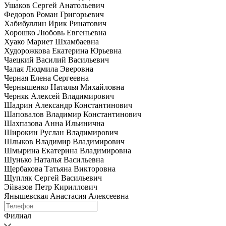
Ушаков Сергей Анатольевич
Федоров Роман Григорьевич
Хабибуллин Ирик Ринатович
Хорошко Любовь Евгеньевна
Хуако Мариет Шхамбаевна
Худорожкова Екатерина Юрьевна
Чаецкий Василий Васильевич
Чалая Людмила Эверовна
Черная Елена Сергеевна
Чернышенко Наталья Михайловна
Черняк Алексей Владимирович
Шадрин Александр Константинович
Шаповалов Владимир Константинович
Шахпазова Анна Ильинична
Широкин Руслан Владимирович
Шлыков Владимир Владимирович
Шмырина Екатерина Владимировна
Шунько Наталья Васильевна
Щербакова Татьяна Викторовна
Щупляк Сергей Васильевич
Эйвазов Петр Кириллович
Янышевская Анастасия Алексеевна
Филиал