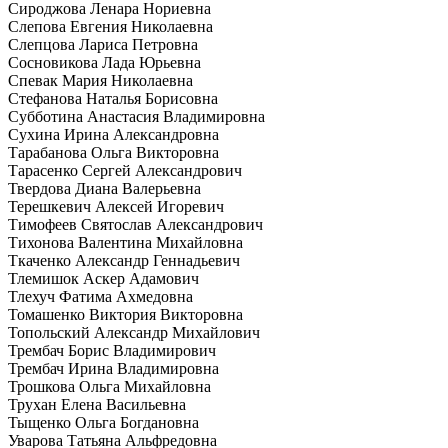
Сироджова Ленара Нориевна
Слепова Евгения Николаевна
Слепцова Лариса Петровна
Сосновикова Лада Юрьевна
Спевак Мария Николаевна
Стефанова Наталья Борисовна
Субботина Анастасия Владимировна
Сухина Ирина Александровна
Тарабанова Ольга Викторовна
Тарасенко Сергей Александрович
Твердова Диана Валерьевна
Терешкевич Алексей Игоревич
Тимофеев Святослав Александрович
Тихонова Валентина Михайловна
Ткаченко Александр Геннадьевич
Тлемишок Аскер Адамович
Тлехуч Фатима Ахмедовна
Томашенко Виктория Викторовна
Топольский Александр Михайлович
Трембач Борис Владимирович
Трембач Ирина Владимировна
Трошкова Ольга Михайловна
Трухан Елена Васильевна
Тыщенко Ольга Богдановна
Уварова Татьяна Альфредовна