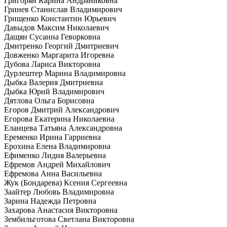
Григорян Карина Андраниковна
Гринев Станислав Владимирович
Грищенко Константин Юрьевич
Давыдов Максим Николаевич
Дащян Сусанна Геворковна
Дмитренко Георгий Дмитриевич
Довженко Маргарита Игоревна
Дубова Лариса Викторовна
Дурлештер Марина Владимировна
Дыбка Валерия Дмитриевна
Дыбка Юрий Владимирович
Дятлова Ольга Борисовна
Егоров Дмитрий Александрович
Егорова Екатерина Николаевна
Еланцева Татьяна Александровна
Еременко Ирина Гарриевна
Ерохина Елена Владимировна
Ефименко Лидия Валерьевна
Ефремов Андрей Михайлович
Ефремова Анна Васильевна
Жук (Бондарева) Ксения Сергеевна
Заайтер Любовь Владимировна
Зарина Надежда Петровна
Захарова Анастасия Викторовна
Зембильготова Светлана Викторовна