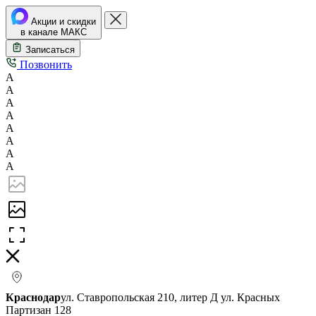
Акции и скидки
в канале МАКС
Записаться
Позвонить
А
А
А
А
А
А
А
А
Краснодар
ул. Ставропольская 210, литер Д
ул. Красных
Партизан 128