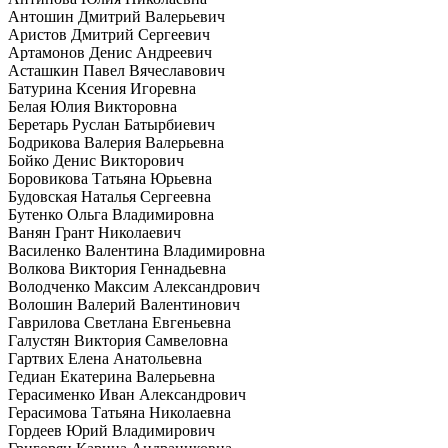
Антошин Дмитрий Валерьевич
Аристов Дмитрий Сергеевич
Артамонов Денис Андреевич
Асташкин Павел Вячеславович
Батурина Ксения Игоревна
Белая Юлия Викторовна
Беретарь Руслан Батырбиевич
Бодрикова Валерия Валерьевна
Бойко Денис Викторович
Боровикова Татьяна Юрьевна
Будовская Наталья Сергеевна
Бутенко Ольга Владимировна
Ванян Грант Николаевич
Василенко Валентина Владимировна
Волкова Виктория Геннадьевна
Володченко Максим Александрович
Волошин Валерий Валентинович
Гаврилова Светлана Евгеньевна
Галустян Виктория Самвеловна
Гартвих Елена Анатольевна
Гедиан Екатерина Валерьевна
Герасименко Иван Александрович
Герасимова Татьяна Николаевна
Гордеев Юрий Владимирович