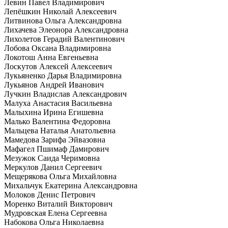
Левин Павел Владимирович
Лепёшкин Николай Алексеевич
Литвинова Ольга Александровна
Лихачева Элеонора Александровна
Лихолетов Герадий Валентинович
Лобова Оксана Владимировна
Локотош Анна Евгеньевна
Лоскутов Алексей Алексеевич
Лукьяненко Дарья Владимировна
Лукьянов Андрей Иванович
Лучкин Владислав Александрович
Малуха Анастасия Васильевна
Малыхина Ирина Егишевна
Малько Валентина Федоровна
Мальцева Наталья Анатольевна
Мамедова Зарифа Эйвазовна
Мафагел Пшимаф Дамирович
Мезужок Саида Черимовна
Меркулов Данил Сергеевич
Мещерякова Ольга Михайловна
Михальчук Екатерина Александровна
Молоков Денис Петрович
Моренко Виталий Викторович
Мудровская Елена Сергеевна
Набокова Ольга Николаевна