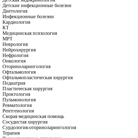
Детские инфекционные болезни
Диетология
Инфекционные болезни
Кардиология
КТ
Медицинская психология
МРТ
Неврология
Нейрохирургия
Нефрология
Онкология
Оториноларингология
Офтальмология
Офтальмопластическая хирургия
Педиатрия
Пластическая хирургия
Проктология
Пульмонология
Ревматология
Рентгенология
Скорая медицинская помощь
Сосудистая хирургия
Сурдология-оториноларингология
Терапия