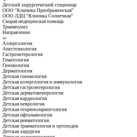
Детский хирургический стационар
ООО "Клиника Преображенская"
ООО ЛДЦ "Клиника Солнечная"
Скорая медицинская помощь
Травмпункт
Направление
Аллергология
Анестезиология
Гастроэнтерология
Гематология
Гинекология
Дерматология
Детская гинекология
Детская аллергология и иммунология
Детская гастроэнтерология
Детская дерматовенерология
Детская кардиология
Детская неврология
Детская оториноларингология
Детская офтальмология
Детская ревматология
Детская травматология и ортопедия
Детская хирургия
Детская эндокринология