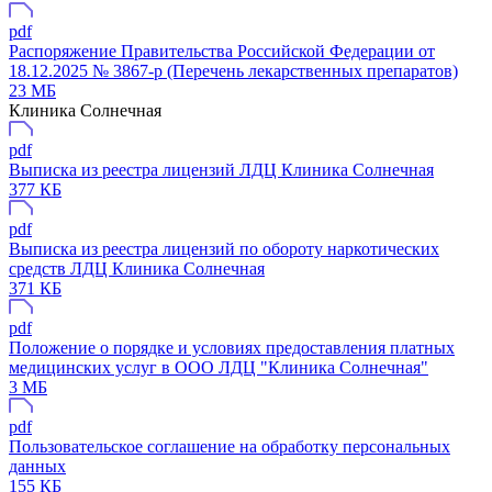
pdf
Распоряжение Правительства Российской Федерации от
18.12.2025 № 3867-р (Перечень лекарственных препаратов)
23 МБ
Клиника Солнечная
pdf
Выписка из реестра лицензий ЛДЦ Клиника Солнечная
377 КБ
pdf
Выписка из реестра лицензий по обороту наркотических
средств ЛДЦ Клиника Солнечная
371 КБ
pdf
Положение о порядке и условиях предоставления платных
медицинских услуг в ООО ЛДЦ "Клиника Солнечная"
3 МБ
pdf
Пользовательское соглашение на обработку персональных
данных
155 КБ