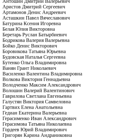
Антошин Дмитрий Валерьевич
Аристов Дмитрий Сергеевич
Артамонов Денис Андреевич
Асташкин Павел Вячеславович
Батурина Ксения Игоревна
Белая Юлия Викторовна
Беретарь Руслан Батырбиевич
Бодрикова Валерия Валерьевна
Бойко Денис Викторович
Боровикова Татьяна Юрьевна
Будовская Наталья Сергеевна
Бутенко Ольга Владимировна
Ванян Грант Николаевич
Василенко Валентина Владимировна
Волкова Виктория Геннадьевна
Володченко Максим Александрович
Волошин Валерий Валентинович
Гаврилова Светлана Евгеньевна
Галустян Виктория Самвеловна
Гартвих Елена Анатольевна
Гедиан Екатерина Валерьевна
Герасименко Иван Александрович
Герасимова Татьяна Николаевна
Гордеев Юрий Владимирович
Григорян Карина Андраниковна