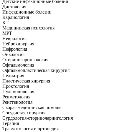
Детские инфекционные болезни
Диетология
Инфекционные болезни
Кардиология
КТ
Медицинская психология
МРТ
Неврология
Нейрохирургия
Нефрология
Онкология
Оториноларингология
Офтальмология
Офтальмопластическая хирургия
Педиатрия
Пластическая хирургия
Проктология
Пульмонология
Ревматология
Рентгенология
Скорая медицинская помощь
Сосудистая хирургия
Сурдология-оториноларингология
Терапия
Травматология и ортопедия