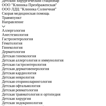
Детский хирургический стационар
ООО "Клиника Преображенская"
ООО ЛДЦ "Клиника Солнечная"
Скорая медицинская помощь
Травмпункт
Направление
Аллергология
Анестезиология
Гастроэнтерология
Гематология
Гинекология
Дерматология
Детская гинекология
Детская аллергология и иммунология
Детская гастроэнтерология
Детская дерматовенерология
Детская кардиология
Детская неврология
Детская оториноларингология
Детская офтальмология
Детская ревматология
Детская травматология и ортопедия
Детская хирургия
Детская эндокринология