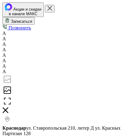
Акции и скидки
в канале МАКС
Записаться
Позвонить
А
А
А
А
А
А
А
А
Краснодар
ул. Ставропольская 210, литер Д
ул. Красных
Партизан 128