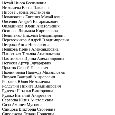
Нехай Инеса Беслановна
Николаева Елена Павловна
Нирова Зарема Беслановна
Новаковская Евгения Михайловна
Овсепян Андрей Вагаршакович
Окладников Юрий Анатольевич
Осипова Людмила Кирилловна
Пелипенко Николай Владимирович
Перевозчиков Андрей Владимирович
Петрова Анна Николаевна
Пешкова Ирина Александровна
Плисецкая Татьяна Анатольевна
Плотникова Ирина Александровна
Погосян Артур Эдуардович
Прытов Сергей Павлович
Пшеничнова Надежда Михайловна
Пшуков Валерий Андзорович
Роговик Юлия Николаевна
Ролдугин Никита Владимирович
Рудеева Наталья Викторовна
Рудько Виталий Андреевич
Сергеева Юлия Анатольевна
Сизо Аминет Мусовна
Синцова Виктория Сергеевна
Сироджова Ленара Нориевна