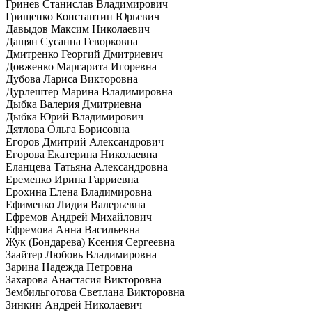
Гринев Станислав Владимирович
Грищенко Константин Юрьевич
Давыдов Максим Николаевич
Дащян Сусанна Геворковна
Дмитренко Георгий Дмитриевич
Довженко Маргарита Игоревна
Дубова Лариса Викторовна
Дурлештер Марина Владимировна
Дыбка Валерия Дмитриевна
Дыбка Юрий Владимирович
Дятлова Ольга Борисовна
Егоров Дмитрий Александрович
Егорова Екатерина Николаевна
Еланцева Татьяна Александровна
Еременко Ирина Гарриевна
Ерохина Елена Владимировна
Ефименко Лидия Валерьевна
Ефремов Андрей Михайлович
Ефремова Анна Васильевна
Жук (Бондарева) Ксения Сергеевна
Заайтер Любовь Владимировна
Зарина Надежда Петровна
Захарова Анастасия Викторовна
Зембильготова Светлана Викторовна
Зинкин Андрей Николаевич