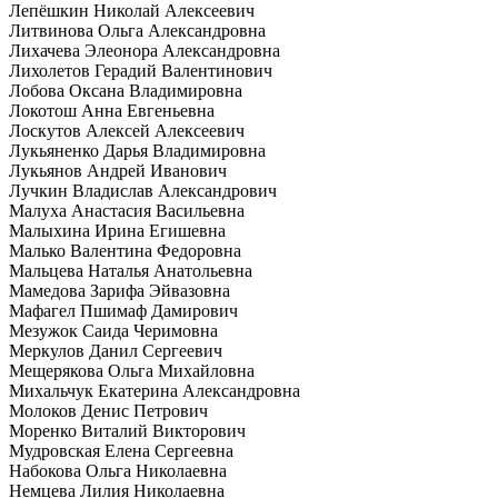
Лепёшкин Николай Алексеевич
Литвинова Ольга Александровна
Лихачева Элеонора Александровна
Лихолетов Герадий Валентинович
Лобова Оксана Владимировна
Локотош Анна Евгеньевна
Лоскутов Алексей Алексеевич
Лукьяненко Дарья Владимировна
Лукьянов Андрей Иванович
Лучкин Владислав Александрович
Малуха Анастасия Васильевна
Малыхина Ирина Егишевна
Малько Валентина Федоровна
Мальцева Наталья Анатольевна
Мамедова Зарифа Эйвазовна
Мафагел Пшимаф Дамирович
Мезужок Саида Черимовна
Меркулов Данил Сергеевич
Мещерякова Ольга Михайловна
Михальчук Екатерина Александровна
Молоков Денис Петрович
Моренко Виталий Викторович
Мудровская Елена Сергеевна
Набокова Ольга Николаевна
Немцева Лилия Николаевна