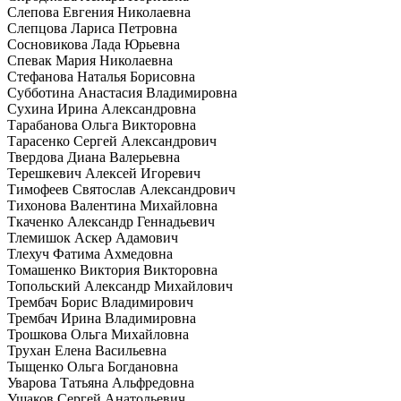
Слепова Евгения Николаевна
Слепцова Лариса Петровна
Сосновикова Лада Юрьевна
Спевак Мария Николаевна
Стефанова Наталья Борисовна
Субботина Анастасия Владимировна
Сухина Ирина Александровна
Тарабанова Ольга Викторовна
Тарасенко Сергей Александрович
Твердова Диана Валерьевна
Терешкевич Алексей Игоревич
Тимофеев Святослав Александрович
Тихонова Валентина Михайловна
Ткаченко Александр Геннадьевич
Тлемишок Аскер Адамович
Тлехуч Фатима Ахмедовна
Томашенко Виктория Викторовна
Топольский Александр Михайлович
Трембач Борис Владимирович
Трембач Ирина Владимировна
Трошкова Ольга Михайловна
Трухан Елена Васильевна
Тыщенко Ольга Богдановна
Уварова Татьяна Альфредовна
Ушаков Сергей Анатольевич