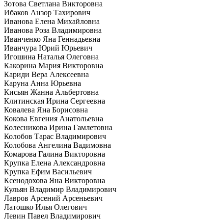
Зотова Светлана Викторовна
Ибаков Анзор Тахирович
Иванова Елена Михайловна
Иванова Роза Владимировна
Иванченко Яна Геннадьевна
Иванчура Юрий Юрьевич
Игошина Наталья Олеговна
Какорина Мария Викторовна
Кариди Вера Алексеевна
Каруна Анна Юрьевна
Кисьян Жанна Альбертовна
Клитинская Ирина Сергеевна
Ковалева Яна Борисовна
Кокова Евгения Анатольевна
Колесникова Ирина Гамлетовна
Колобов Тарас Владимирович
Колобова Ангелина Вадимовна
Комарова Галина Викторовна
Крупка Елена Александровна
Крупка Ефим Васильевич
Ксенодохова Яна Викторовна
Кульян Владимир Владимирович
Лавров Арсений Арсеньевич
Латошко Илья Олегович
Левин Павел Владимирович