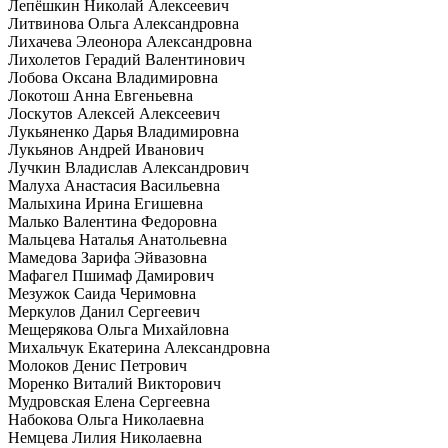
Лепёшкин Николай Алексеевич
Литвинова Ольга Александровна
Лихачева Элеонора Александровна
Лихолетов Герадий Валентинович
Лобова Оксана Владимировна
Локотош Анна Евгеньевна
Лоскутов Алексей Алексеевич
Лукьяненко Дарья Владимировна
Лукьянов Андрей Иванович
Лучкин Владислав Александрович
Малуха Анастасия Васильевна
Малыхина Ирина Егишевна
Малько Валентина Федоровна
Мальцева Наталья Анатольевна
Мамедова Зарифа Эйвазовна
Мафагел Пшимаф Дамирович
Мезужок Саида Черимовна
Меркулов Данил Сергеевич
Мещерякова Ольга Михайловна
Михальчук Екатерина Александровна
Молоков Денис Петрович
Моренко Виталий Викторович
Мудровская Елена Сергеевна
Набокова Ольга Николаевна
Немцева Лилия Николаевна