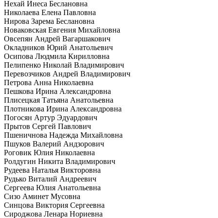
Нехай Инеса Беслановна
Николаева Елена Павловна
Нирова Зарема Беслановна
Новаковская Евгения Михайловна
Овсепян Андрей Вагаршакович
Окладников Юрий Анатольевич
Осипова Людмила Кирилловна
Пелипенко Николай Владимирович
Перевозчиков Андрей Владимирович
Петрова Анна Николаевна
Пешкова Ирина Александровна
Плисецкая Татьяна Анатольевна
Плотникова Ирина Александровна
Погосян Артур Эдуардович
Прытов Сергей Павлович
Пшеничнова Надежда Михайловна
Пшуков Валерий Андзорович
Роговик Юлия Николаевна
Ролдугин Никита Владимирович
Рудеева Наталья Викторовна
Рудько Виталий Андреевич
Сергеева Юлия Анатольевна
Сизо Аминет Мусовна
Синцова Виктория Сергеевна
Сироджова Ленара Нориевна