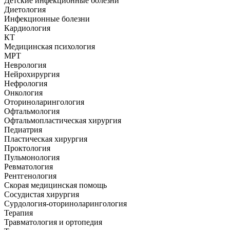
Детские инфекционные болезни
Диетология
Инфекционные болезни
Кардиология
КТ
Медицинская психология
МРТ
Неврология
Нейрохирургия
Нефрология
Онкология
Оториноларингология
Офтальмология
Офтальмопластическая хирургия
Педиатрия
Пластическая хирургия
Проктология
Пульмонология
Ревматология
Рентгенология
Скорая медицинская помощь
Сосудистая хирургия
Сурдология-оториноларингология
Терапия
Травматология и ортопедия