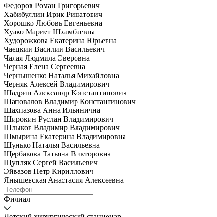
Федоров Роман Григорьевич
Хабибуллин Ирик Ринатович
Хорошко Любовь Евгеньевна
Хуако Мариет Шхамбаевна
Худорожкова Екатерина Юрьевна
Чаецкий Василий Васильевич
Чалая Людмила Эверовна
Черная Елена Сергеевна
Чернышенко Наталья Михайловна
Черняк Алексей Владимирович
Шадрин Александр Константинович
Шаповалов Владимир Константинович
Шахпазова Анна Ильинична
Широкин Руслан Владимирович
Шлыков Владимир Владимирович
Шмырина Екатерина Владимировна
Шунько Наталья Васильевна
Щербакова Татьяна Викторовна
Щупляк Сергей Васильевич
Эйвазов Петр Кириллович
Янышевская Анастасия Алексеевна
Филиал
Детский хирургический стационар