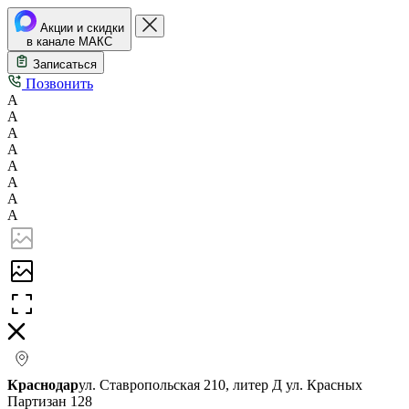
Акции и скидки
в канале МАКС
Записаться
Позвонить
А
А
А
А
А
А
А
А
Краснодар
ул. Ставропольская 210, литер Д
ул. Красных
Партизан 128