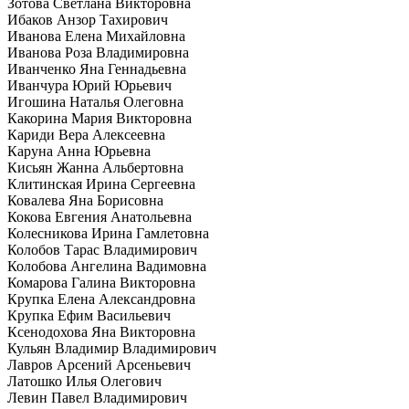
Зотова Светлана Викторовна
Ибаков Анзор Тахирович
Иванова Елена Михайловна
Иванова Роза Владимировна
Иванченко Яна Геннадьевна
Иванчура Юрий Юрьевич
Игошина Наталья Олеговна
Какорина Мария Викторовна
Кариди Вера Алексеевна
Каруна Анна Юрьевна
Кисьян Жанна Альбертовна
Клитинская Ирина Сергеевна
Ковалева Яна Борисовна
Кокова Евгения Анатольевна
Колесникова Ирина Гамлетовна
Колобов Тарас Владимирович
Колобова Ангелина Вадимовна
Комарова Галина Викторовна
Крупка Елена Александровна
Крупка Ефим Васильевич
Ксенодохова Яна Викторовна
Кульян Владимир Владимирович
Лавров Арсений Арсеньевич
Латошко Илья Олегович
Левин Павел Владимирович