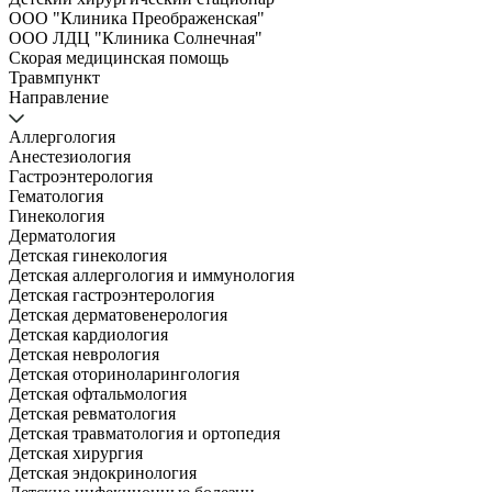
ООО "Клиника Преображенская"
ООО ЛДЦ "Клиника Солнечная"
Скорая медицинская помощь
Травмпункт
Направление
Аллергология
Анестезиология
Гастроэнтерология
Гематология
Гинекология
Дерматология
Детская гинекология
Детская аллергология и иммунология
Детская гастроэнтерология
Детская дерматовенерология
Детская кардиология
Детская неврология
Детская оториноларингология
Детская офтальмология
Детская ревматология
Детская травматология и ортопедия
Детская хирургия
Детская эндокринология