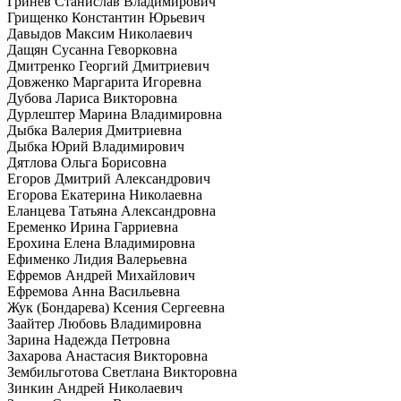
Гринев Станислав Владимирович
Грищенко Константин Юрьевич
Давыдов Максим Николаевич
Дащян Сусанна Геворковна
Дмитренко Георгий Дмитриевич
Довженко Маргарита Игоревна
Дубова Лариса Викторовна
Дурлештер Марина Владимировна
Дыбка Валерия Дмитриевна
Дыбка Юрий Владимирович
Дятлова Ольга Борисовна
Егоров Дмитрий Александрович
Егорова Екатерина Николаевна
Еланцева Татьяна Александровна
Еременко Ирина Гарриевна
Ерохина Елена Владимировна
Ефименко Лидия Валерьевна
Ефремов Андрей Михайлович
Ефремова Анна Васильевна
Жук (Бондарева) Ксения Сергеевна
Заайтер Любовь Владимировна
Зарина Надежда Петровна
Захарова Анастасия Викторовна
Зембильготова Светлана Викторовна
Зинкин Андрей Николаевич