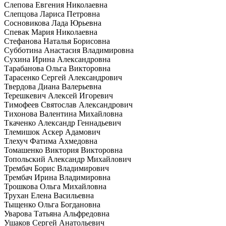
Слепова Евгения Николаевна
Слепцова Лариса Петровна
Сосновикова Лада Юрьевна
Спевак Мария Николаевна
Стефанова Наталья Борисовна
Субботина Анастасия Владимировна
Сухина Ирина Александровна
Тарабанова Ольга Викторовна
Тарасенко Сергей Александрович
Твердова Диана Валерьевна
Терешкевич Алексей Игоревич
Тимофеев Святослав Александрович
Тихонова Валентина Михайловна
Ткаченко Александр Геннадьевич
Тлемишок Аскер Адамович
Тлехуч Фатима Ахмедовна
Томашенко Виктория Викторовна
Топольский Александр Михайлович
Трембач Борис Владимирович
Трембач Ирина Владимировна
Трошкова Ольга Михайловна
Трухан Елена Васильевна
Тыщенко Ольга Богдановна
Уварова Татьяна Альфредовна
Ушаков Сергей Анатольевич