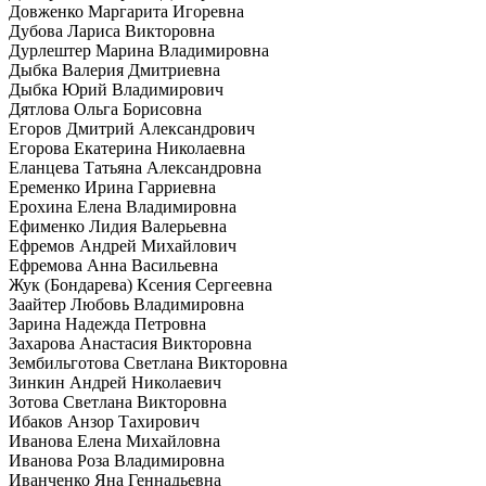
Довженко Маргарита Игоревна
Дубова Лариса Викторовна
Дурлештер Марина Владимировна
Дыбка Валерия Дмитриевна
Дыбка Юрий Владимирович
Дятлова Ольга Борисовна
Егоров Дмитрий Александрович
Егорова Екатерина Николаевна
Еланцева Татьяна Александровна
Еременко Ирина Гарриевна
Ерохина Елена Владимировна
Ефименко Лидия Валерьевна
Ефремов Андрей Михайлович
Ефремова Анна Васильевна
Жук (Бондарева) Ксения Сергеевна
Заайтер Любовь Владимировна
Зарина Надежда Петровна
Захарова Анастасия Викторовна
Зембильготова Светлана Викторовна
Зинкин Андрей Николаевич
Зотова Светлана Викторовна
Ибаков Анзор Тахирович
Иванова Елена Михайловна
Иванова Роза Владимировна
Иванченко Яна Геннадьевна