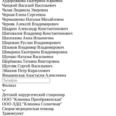
Худорожкова Екатерина Юрьевна
Чаецкий Василий Васильевич
Чалая Людмила Эверовна
Черная Елена Сергеевна
Чернышенко Наталья Михайловна
Черняк Алексей Владимирович
Шадрин Александр Константинович
Шаповалов Владимир Константинович
Шахпазова Анна Ильинична
Широкин Руслан Владимирович
Шлыков Владимир Владимирович
Шмырина Екатерина Владимировна
Шунько Наталья Васильевна
Щербакова Татьяна Викторовна
Щупляк Сергей Васильевич
Эйвазов Петр Кириллович
Янышевская Анастасия Алексеевна
Филиал
Детский хирургический стационар
ООО "Клиника Преображенская"
ООО ЛДЦ "Клиника Солнечная"
Скорая медицинская помощь
Травмпункт