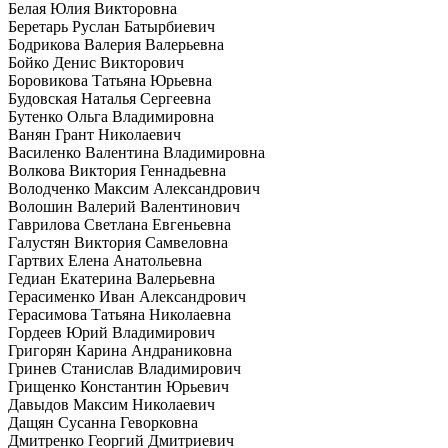
Белая Юлия Викторовна
Беретарь Руслан Батырбиевич
Бодрикова Валерия Валерьевна
Бойко Денис Викторович
Боровикова Татьяна Юрьевна
Будовская Наталья Сергеевна
Бутенко Ольга Владимировна
Ванян Грант Николаевич
Василенко Валентина Владимировна
Волкова Виктория Геннадьевна
Володченко Максим Александрович
Волошин Валерий Валентинович
Гаврилова Светлана Евгеньевна
Галустян Виктория Самвеловна
Гартвих Елена Анатольевна
Гедиан Екатерина Валерьевна
Герасименко Иван Александрович
Герасимова Татьяна Николаевна
Гордеев Юрий Владимирович
Григорян Карина Андраниковна
Гринев Станислав Владимирович
Грищенко Константин Юрьевич
Давыдов Максим Николаевич
Дащян Сусанна Геворковна
Дмитренко Георгий Дмитриевич