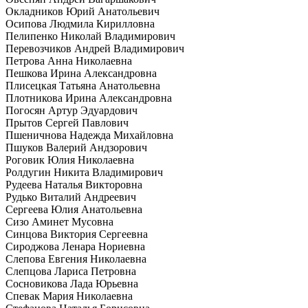
Окладников Юрий Анатольевич
Осипова Людмила Кирилловна
Пелипенко Николай Владимирович
Перевозчиков Андрей Владимирович
Петрова Анна Николаевна
Пешкова Ирина Александровна
Плисецкая Татьяна Анатольевна
Плотникова Ирина Александровна
Погосян Артур Эдуардович
Прытов Сергей Павлович
Пшеничнова Надежда Михайловна
Пшуков Валерий Андзорович
Роговик Юлия Николаевна
Ролдугин Никита Владимирович
Рудеева Наталья Викторовна
Рудько Виталий Андреевич
Сергеева Юлия Анатольевна
Сизо Аминет Мусовна
Синцова Виктория Сергеевна
Сироджова Ленара Нориевна
Слепова Евгения Николаевна
Слепцова Лариса Петровна
Сосновикова Лада Юрьевна
Спевак Мария Николаевна