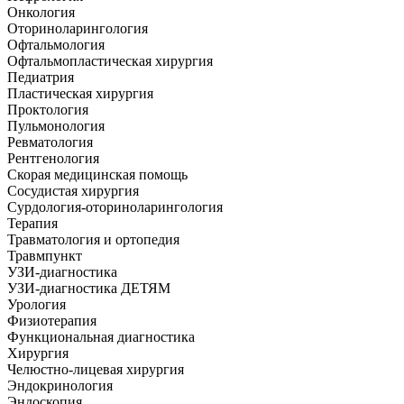
Онкология
Оториноларингология
Офтальмология
Офтальмопластическая хирургия
Педиатрия
Пластическая хирургия
Проктология
Пульмонология
Ревматология
Рентгенология
Скорая медицинская помощь
Сосудистая хирургия
Сурдология-оториноларингология
Терапия
Травматология и ортопедия
Травмпункт
УЗИ-диагностика
УЗИ-диагностика ДЕТЯМ
Урология
Физиотерапия
Функциональная диагностика
Хирургия
Челюстно-лицевая хирургия
Эндокринология
Эндоскопия