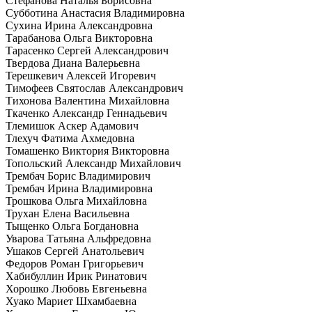
Стефанова Наталья Борисовна
Субботина Анастасия Владимировна
Сухина Ирина Александровна
Тарабанова Ольга Викторовна
Тарасенко Сергей Александрович
Твердова Диана Валерьевна
Терешкевич Алексей Игоревич
Тимофеев Святослав Александрович
Тихонова Валентина Михайловна
Ткаченко Александр Геннадьевич
Тлемишок Аскер Адамович
Тлехуч Фатима Ахмедовна
Томашенко Виктория Викторовна
Топольский Александр Михайлович
Трембач Борис Владимирович
Трембач Ирина Владимировна
Трошкова Ольга Михайловна
Трухан Елена Васильевна
Тыщенко Ольга Богдановна
Уварова Татьяна Альфредовна
Ушаков Сергей Анатольевич
Федоров Роман Григорьевич
Хабибуллин Ирик Ринатович
Хорошко Любовь Евгеньевна
Хуако Мариет Шхамбаевна