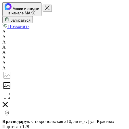
Акции и скидки
в канале МАКС
Записаться
Позвонить
А
А
А
А
А
А
А
А
Краснодар
ул. Ставропольская 210, литер Д
ул. Красных
Партизан 128