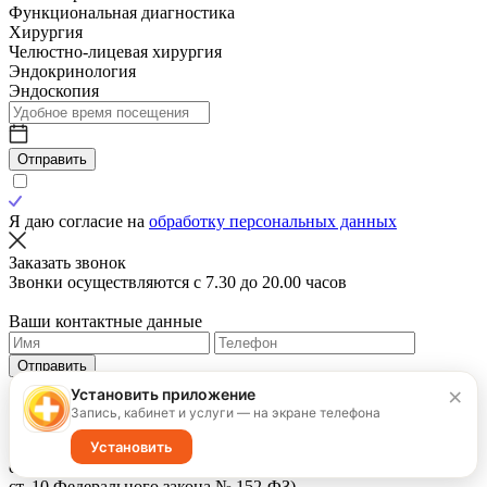
Функциональная диагностика
Хирургия
Челюстно-лицевая хирургия
Эндокринология
Эндоскопия
Отправить
Я даю согласие на
обработку персональных данных
Заказать звонок
Звонки осуществляются с 7.30 до 20.00 часов
Ваши контактные данные
Отправить
×
Установить приложение
Запись, кабинет и услуги — на экране телефона
Я ознакомлен(а) с
Политикой конфиденциальности
и даю
Согласие на
обработку персональных данных
, в том числе
Установить
сведений о состоянии здоровья (специальная категория ПДн,
ст. 10 Федерального закона № 152-ФЗ).