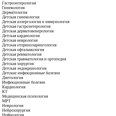
Гастроэнтерология
Гинекология
Дерматология
Детская гинекология
Детская аллергология и иммунология
Детская гастроэнтерология
Детская дерматовенерология
Детская кардиология
Детская неврология
Детская оториноларингология
Детская офтальмология
Детская ревматология
Детская травматология и ортопедия
Детская хирургия
Детская эндокринология
Детские инфекционные болезни
Диетология
Инфекционные болезни
Кардиология
КТ
Медицинская психология
МРТ
Неврология
Нейрохирургия
Нефрология