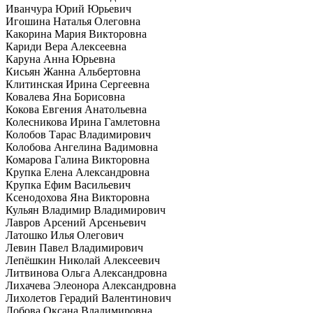
Иванчура Юрий Юрьевич
Игошина Наталья Олеговна
Какорина Мария Викторовна
Кариди Вера Алексеевна
Каруна Анна Юрьевна
Кисьян Жанна Альбертовна
Клитинская Ирина Сергеевна
Ковалева Яна Борисовна
Кокова Евгения Анатольевна
Колесникова Ирина Гамлетовна
Колобов Тарас Владимирович
Колобова Ангелина Вадимовна
Комарова Галина Викторовна
Крупка Елена Александровна
Крупка Ефим Васильевич
Ксенодохова Яна Викторовна
Кульян Владимир Владимирович
Лавров Арсений Арсеньевич
Латошко Илья Олегович
Левин Павел Владимирович
Лепёшкин Николай Алексеевич
Литвинова Ольга Александровна
Лихачева Элеонора Александровна
Лихолетов Герадий Валентинович
Лобова Оксана Владимировна