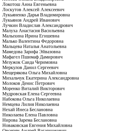
Локотош Анна Евгеньевна
Лоскутов Алексей Алексеевич
Лукьяненко Дарья Владимировна
Лукьянов Андрей Иванович
Лучкин Владислав Александрович
Малуха Анастасия Васильевна
Малыхина Ирина Егишевна
Малько Валентина Федоровна
Мальцева Наталья Анатольевна
Мамедова Зарифа Эйвазовна
Мафагел Пшимаф Дамирович
Мезужок Саида Черимовна
Меркулов Данил Сергеевич
Мещерякова Ольга Михайловна
Михальчук Екатерина Александровна
Молоков Денис Петрович
Моренко Виталий Викторович
Мудровская Елена Сергеевна
Набокова Ольга Николаевна
Немцева Лилия Николаевна
Нехай Инеса Беслановна
Николаева Елена Павловна
Нирова Зарема Беслановна
Новаковская Евгения Михайловна
Овсепян Андрей Вагаршакович