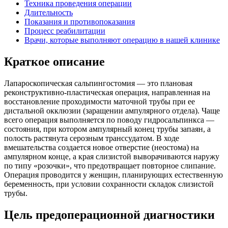
Техника проведения операции
Длительность
Показания и противопоказания
Процесс реабилитации
Врачи, которые выполняют операцию в нашей клинике
Краткое описание
Лапароскопическая сальпингостомия — это плановая
реконструктивно-пластическая операция, направленная на
восстановление проходимости маточной трубы при ее
дистальной окклюзии (заращении ампулярного отдела). Чаще
всего операция выполняется по поводу гидросальпинкса —
состояния, при котором ампулярный конец трубы запаян, а
полость растянута серозным транссудатом. В ходе
вмешательства создается новое отверстие (неостома) на
ампулярном конце, а края слизистой выворачиваются наружу
по типу «розочки», что предотвращает повторное слипание.
Операция проводится у женщин, планирующих естественную
беременность, при условии сохранности складок слизистой
трубы.
Цель предоперационной диагностики