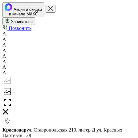
Акции и скидки
в канале МАКС
Записаться
Позвонить
А
А
А
А
А
А
А
А
Краснодар
ул. Ставропольская 210, литер Д
ул. Красных
Партизан 128