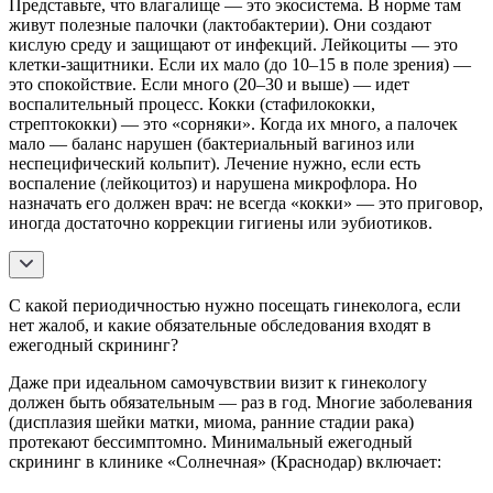
Представьте, что влагалище — это экосистема. В норме там
живут полезные палочки (лактобактерии). Они создают
кислую среду и защищают от инфекций. Лейкоциты — это
клетки-защитники. Если их мало (до 10–15 в поле зрения) —
это спокойствие. Если много (20–30 и выше) — идет
воспалительный процесс. Кокки (стафилококки,
стрептококки) — это «сорняки». Когда их много, а палочек
мало — баланс нарушен (бактериальный вагиноз или
неспецифический кольпит). Лечение нужно, если есть
воспаление (лейкоцитоз) и нарушена микрофлора. Но
назначать его должен врач: не всегда «кокки» — это приговор,
иногда достаточно коррекции гигиены или эубиотиков.
С какой периодичностью нужно посещать гинеколога, если
нет жалоб, и какие обязательные обследования входят в
ежегодный скрининг?
Даже при идеальном самочувствии визит к гинекологу
должен быть обязательным — раз в год. Многие заболевания
(дисплазия шейки матки, миома, ранние стадии рака)
протекают бессимптомно. Минимальный ежегодный
скрининг в клинике «Солнечная» (Краснодар) включает: