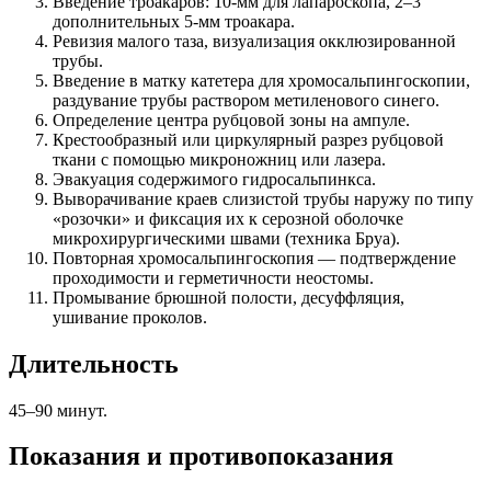
Введение троакаров: 10-мм для лапароскопа, 2–3
дополнительных 5-мм троакара.
Ревизия малого таза, визуализация окклюзированной
трубы.
Введение в матку катетера для хромосальпингоскопии,
раздувание трубы раствором метиленового синего.
Определение центра рубцовой зоны на ампуле.
Крестообразный или циркулярный разрез рубцовой
ткани с помощью микроножниц или лазера.
Эвакуация содержимого гидросальпинкса.
Выворачивание краев слизистой трубы наружу по типу
«розочки» и фиксация их к серозной оболочке
микрохирургическими швами (техника Бруа).
Повторная хромосальпингоскопия — подтверждение
проходимости и герметичности неостомы.
Промывание брюшной полости, десуффляция,
ушивание проколов.
Длительность
45–90 минут.
Показания и противопоказания