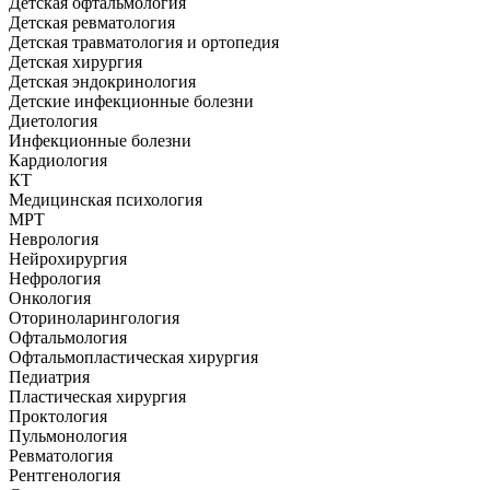
Детская офтальмология
Детская ревматология
Детская травматология и ортопедия
Детская хирургия
Детская эндокринология
Детские инфекционные болезни
Диетология
Инфекционные болезни
Кардиология
КТ
Медицинская психология
МРТ
Неврология
Нейрохирургия
Нефрология
Онкология
Оториноларингология
Офтальмология
Офтальмопластическая хирургия
Педиатрия
Пластическая хирургия
Проктология
Пульмонология
Ревматология
Рентгенология