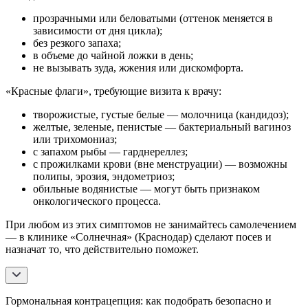
прозрачными или беловатыми (оттенок меняется в
зависимости от дня цикла);
без резкого запаха;
в объеме до чайной ложки в день;
не вызывать зуда, жжения или дискомфорта.
«Красные флаги», требующие визита к врачу:
творожистые, густые белые — молочница (кандидоз);
желтые, зеленые, пенистые — бактериальный вагиноз
или трихомониаз;
с запахом рыбы — гарднереллез;
с прожилками крови (вне менструации) — возможны
полипы, эрозия, эндометриоз;
обильные водянистые — могут быть признаком
онкологического процесса.
При любом из этих симптомов не занимайтесь самолечением
— в клинике «Солнечная» (Краснодар) сделают посев и
назначат то, что действительно поможет.
Гормональная контрацепция: как подобрать безопасно и