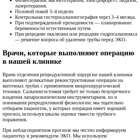
Физиотерапия: магнитотерапия, электрофорез с лидазой,
лазеротерапия.
Половой покой 3–4 недели.
Контрольная гистеросальпингография через 3–4 месяца.
При подтвержденной проходимости — планирование
беременности естественным путем.
При рецидиве окклюзии или рецидиве гидросальпинкса
— решение вопроса об удалении трубы перед ЭКО.
Врачи, которые выполняют операцию
в нашей клинике
Врачи отделения репродуктивной хирургии нашей клиники
выполняют деликатные реконструктивные операции на
маточных трубах с применением микрохирургической
техники. Сальпингостомия требует не только безупречного
владения лапароскопическим инструментарием, но и
понимания репродуктивной физиологии: мы тщательно
отбираем пациенток, у которых операция имеет хороший
прогноз, используя шкалы оценки тяжести трубного
поражения.
При неблагоприятном прогнозе мы честно информируем
пациентку и рекомендуем ЭКО. Мы используем