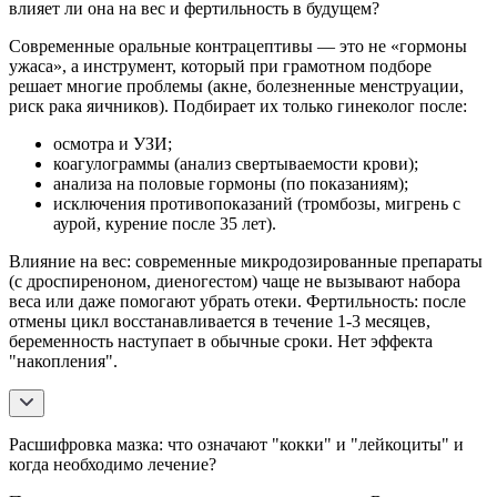
влияет ли она на вес и фертильность в будущем?
Современные оральные контрацептивы — это не «гормоны
ужаса», а инструмент, который при грамотном подборе
решает многие проблемы (акне, болезненные менструации,
риск рака яичников). Подбирает их только гинеколог после:
осмотра и УЗИ;
коагулограммы (анализ свертываемости крови);
анализа на половые гормоны (по показаниям);
исключения противопоказаний (тромбозы, мигрень с
аурой, курение после 35 лет).
Влияние на вес: современные микродозированные препараты
(с дроспиреноном, диеногестом) чаще не вызывают набора
веса или даже помогают убрать отеки. Фертильность: после
отмены цикл восстанавливается в течение 1-3 месяцев,
беременность наступает в обычные сроки. Нет эффекта
"накопления".
Расшифровка мазка: что означают "кокки" и "лейкоциты" и
когда необходимо лечение?