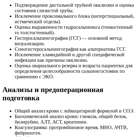
Подтверждение дистальной трубной окклюзии и оценка
состояния слизистой трубы.
Исключение проксимального блока (интерстициальный,
истмический отделы).
Оценка выраженности гидросальпинкса (тонкостенный
vs толстостенный).
Гистеросальпингография (ГСГ) — основной метод
визуализации.
Соногистеросальпингография как альтернатива ГСГ.
Исключение хламидийной и другой специфической
инфекции как причины окклюзии.
Оценка овариального резерва и возраста пациентки для
определения целесообразности сальпингостомии по
сравнению с ЭКО.
Анализы и предоперационная
подготовка
Общий анализ крови с лейкоцитарной формулой и СОЭ.
Биохимический анализ крови: глюкоза, общий белок,
билирубин, АЛТ, АСТ, креатинин.
Коагулограмма: протромбиновое время, МНО, АЧТВ,
фибриноген.