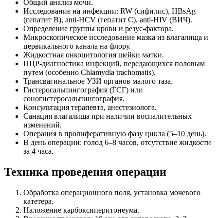
Общий анализ мочи.
Исследование на инфекции: RW (сифилис), HBsAg
(гепатит В), anti-HCV (гепатит С), anti-HIV (ВИЧ).
Определение группы крови и резус-фактора.
Микроскопическое исследование мазка из влагалища и
цервикального канала на флору.
Жидкостная онкоцитология шейки матки.
ПЦР-диагностика инфекций, передающихся половым
путем (особенно Chlamydia trachomatis).
Трансвагинальное УЗИ органов малого таза.
Гистеросальпингография (ГСГ) или
соногистеросальпингография.
Консультация терапевта, анестезиолога.
Санация влагалища при наличии воспалительных
изменений.
Операция в пролиферативную фазу цикла (5–10 день).
В день операции: голод 6–8 часов, отсутствие жидкости
за 4 часа.
Техника проведения операции
Обработка операционного поля, установка мочевого
катетера.
Наложение карбоксиперитонеума.