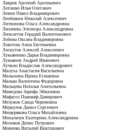
Лавров Арсений Арсеньевич
Латошко Илья Олегович
Левин Павел Владимирович
Лепёшкин Николай Алексеевич
Литвинова Ольга Александровна
Лихачева Элеонора Александровна
Лихолетов Герадий Валентинович
Лобова Оксана Владимировна
Локотош Анна Евгеньевна
Лоскутов Алексей Алексеевич
Лукьяненко Дарья Владимировна
Лукьянов Андрей Иванович
Лучкин Владислав Александрович
Малуха Анастасия Васильевна
Малыхина Ирина Егишевна
Малько Валентина Федоровна
Мальцева Наталья Анатольевна
Мамедова Зарифа Эйвазовна
Мафагел Пшимаф Дамирович
Мезужок Саида Черимовна
Меркулов Данил Сергеевич
Мещерякова Ольга Михайловна
Михальчук Екатерина Александровна
Молоков Денис Петрович
Моренко Виталий Викторович