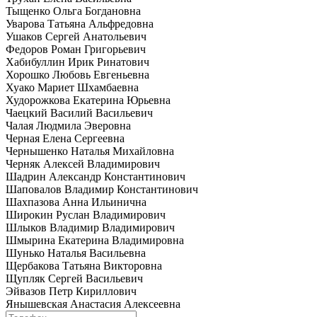
Тыщенко Ольга Богдановна
Уварова Татьяна Альфредовна
Ушаков Сергей Анатольевич
Федоров Роман Григорьевич
Хабибуллин Ирик Ринатович
Хорошко Любовь Евгеньевна
Хуако Мариет Шхамбаевна
Худорожкова Екатерина Юрьевна
Чаецкий Василий Васильевич
Чалая Людмила Эверовна
Черная Елена Сергеевна
Чернышенко Наталья Михайловна
Черняк Алексей Владимирович
Шадрин Александр Константинович
Шаповалов Владимир Константинович
Шахпазова Анна Ильинична
Широкин Руслан Владимирович
Шлыков Владимир Владимирович
Шмырина Екатерина Владимировна
Шунько Наталья Васильевна
Щербакова Татьяна Викторовна
Щупляк Сергей Васильевич
Эйвазов Петр Кириллович
Янышевская Анастасия Алексеевна