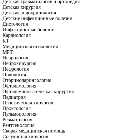
Детская травматология и ортопедия
Детская хирургия
Детская эндокринология
Детские инфекционные болезни
Диетология
Инфекционные болезни
Кардиология
КТ
Медицинская психология
МРТ
Неврология
Нейрохирургия
Нефрология
Онкология
Оториноларингология
Офтальмология
Офтальмопластическая хирургия
Педиатрия
Пластическая хирургия
Проктология
Пульмонология
Ревматология
Рентгенология
Скорая медицинская помощь
Сосудистая хирургия