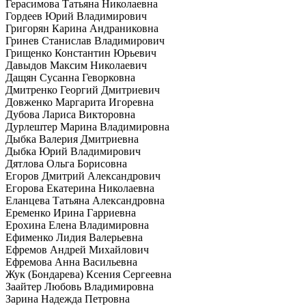
Герасимова Татьяна Николаевна
Гордеев Юрий Владимирович
Григорян Карина Андраниковна
Гринев Станислав Владимирович
Грищенко Константин Юрьевич
Давыдов Максим Николаевич
Дащян Сусанна Геворковна
Дмитренко Георгий Дмитриевич
Довженко Маргарита Игоревна
Дубова Лариса Викторовна
Дурлештер Марина Владимировна
Дыбка Валерия Дмитриевна
Дыбка Юрий Владимирович
Дятлова Ольга Борисовна
Егоров Дмитрий Александрович
Егорова Екатерина Николаевна
Еланцева Татьяна Александровна
Еременко Ирина Гарриевна
Ерохина Елена Владимировна
Ефименко Лидия Валерьевна
Ефремов Андрей Михайлович
Ефремова Анна Васильевна
Жук (Бондарева) Ксения Сергеевна
Заайтер Любовь Владимировна
Зарина Надежда Петровна