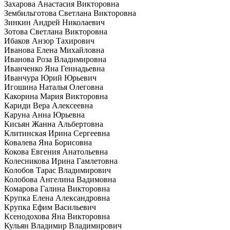
Захарова Анастасия Викторовна
Зембильготова Светлана Викторовна
Зинкин Андрей Николаевич
Зотова Светлана Викторовна
Ибаков Анзор Тахирович
Иванова Елена Михайловна
Иванова Роза Владимировна
Иванченко Яна Геннадьевна
Иванчура Юрий Юрьевич
Игошина Наталья Олеговна
Какорина Мария Викторовна
Кариди Вера Алексеевна
Каруна Анна Юрьевна
Кисьян Жанна Альбертовна
Клитинская Ирина Сергеевна
Ковалева Яна Борисовна
Кокова Евгения Анатольевна
Колесникова Ирина Гамлетовна
Колобов Тарас Владимирович
Колобова Ангелина Вадимовна
Комарова Галина Викторовна
Крупка Елена Александровна
Крупка Ефим Васильевич
Ксенодохова Яна Викторовна
Кульян Владимир Владимирович