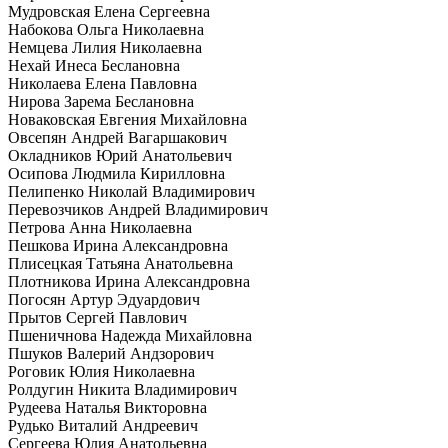
Мудровская Елена Сергеевна
Набокова Ольга Николаевна
Немцева Лилия Николаевна
Нехай Инеса Беслановна
Николаева Елена Павловна
Нирова Зарема Беслановна
Новаковская Евгения Михайловна
Овсепян Андрей Вагаршакович
Окладников Юрий Анатольевич
Осипова Людмила Кирилловна
Пелипенко Николай Владимирович
Перевозчиков Андрей Владимирович
Петрова Анна Николаевна
Пешкова Ирина Александровна
Плисецкая Татьяна Анатольевна
Плотникова Ирина Александровна
Погосян Артур Эдуардович
Прытов Сергей Павлович
Пшеничнова Надежда Михайловна
Пшуков Валерий Андзорович
Роговик Юлия Николаевна
Ролдугин Никита Владимирович
Рудеева Наталья Викторовна
Рудько Виталий Андреевич
Сергеева Юлия Анатольевна