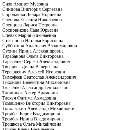
Сизо Аминет Мусовна
Синцова Виктория Сергеевна
Сироджова Ленара Нориевна
Слепова Евгения Николаевна
Слепцова Лариса Петровна
Сосновикова Лада Юрьевна
Спевак Мария Николаевна
Стефанова Наталья Борисовна
Субботина Анастасия Владимировна
Сухина Ирина Александровна
Тарабанова Ольга Викторовна
Тарасенко Сергей Александрович
Твердова Диана Валерьевна
Терешкевич Алексей Игоревич
Тимофеев Святослав Александрович
Тихонова Валентина Михайловна
Ткаченко Александр Геннадьевич
Тлемишок Аскер Адамович
Тлехуч Фатима Ахмедовна
Томашенко Виктория Викторовна
Топольский Александр Михайлович
Трембач Борис Владимирович
Трембач Ирина Владимировна
Трошкова Ольга Михайловна
Трухан Елена Васильевна