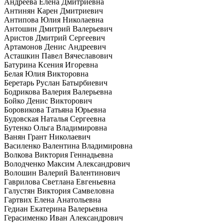
Андреева Елена Дмитриевна
Антинян Карен Дмитриевич
Антипова Юлия Николаевна
Антошин Дмитрий Валерьевич
Аристов Дмитрий Сергеевич
Артамонов Денис Андреевич
Асташкин Павел Вячеславович
Батурина Ксения Игоревна
Белая Юлия Викторовна
Беретарь Руслан Батырбиевич
Бодрикова Валерия Валерьевна
Бойко Денис Викторович
Боровикова Татьяна Юрьевна
Будовская Наталья Сергеевна
Бутенко Ольга Владимировна
Ванян Грант Николаевич
Василенко Валентина Владимировна
Волкова Виктория Геннадьевна
Володченко Максим Александрович
Волошин Валерий Валентинович
Гаврилова Светлана Евгеньевна
Галустян Виктория Самвеловна
Гартвих Елена Анатольевна
Гедиан Екатерина Валерьевна
Герасименко Иван Александрович