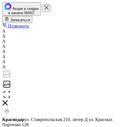
Акции и скидки
в канале МАКС
Записаться
Позвонить
А
А
А
А
А
А
А
А
Краснодар
ул. Ставропольская 210, литер Д
ул. Красных
Партизан 128