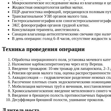
Микроскопическое исследование мазка из влагалища и це
Жидкостная онкоцитология шейки матки.
ПЦР-диагностика инфекций, передающихся половым путем 
Трансвагинальное УЗИ органов малого таза.
Гистеросальпингография или соногистеросальпингографи
ЭКГ, флюорография органов грудной клетки.
Консультация терапевта, анестезиолога.
Санация влагалища антисептическими свечами при налич
В день операции: голод 6–8 часов, отсутствие жидкости за
Техника проведения операции
Обработка операционного поля, установка мочевого кате
Наложение карбоксиперитонеума через иглу Вереша.
Введение троакаров: 10-мм троакар для лапароскопа, 2–3
Ревизия органов малого таза, оценка распространенности
Аквадиссекция — гидравлическое разделение нежных спа
Рассечение плотных спаек эндоскопическими ножницами,
Мобилизация маточных труб и яичников, восстановление
Хромосальпингоскопия: введение метиленового синего че
Введение в брюшную полость противоспаечных барьеров (
Десуффляция брюшной полости, ушивание проколов.
Длительность