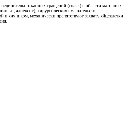
соединительнотканных сращений (спаек) в области маточных
пингит, аднексит), хирургических вмешательств
й и яичником, механически препятствуют захвату яйцеклетки
дия.