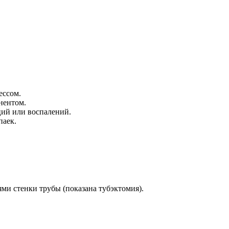
ессом.
нентом.
ций или воспалений.
паек.
и стенки трубы (показана тубэктомия).