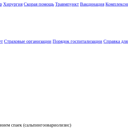
р
Хирургия
Скорая помощь
Травмпункт
Вакцинация
Комплексн
ет
Страховые организации
Порядок госпитализации
Справка дл
ением спаек (сальпингоовариолизис)