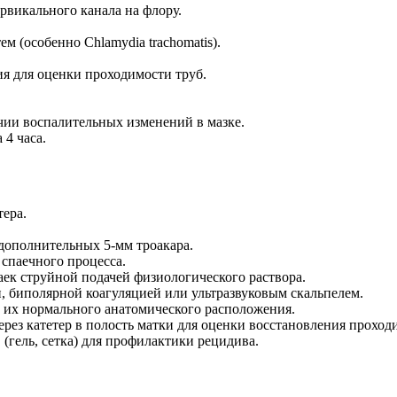
рвикального канала на флору.
(особенно Chlamydia trachomatis).
я для оценки проходимости труб.
ии воспалительных изменений в мазке.
 4 часа.
тера.
 дополнительных 5-мм троакара.
 спаечного процесса.
ек струйной подачей физиологического раствора.
 биполярной коагуляцией или ультразвуковым скальпелем.
 их нормального анатомического расположения.
рез катетер в полость матки для оценки восстановления проход
гель, сетка) для профилактики рецидива.