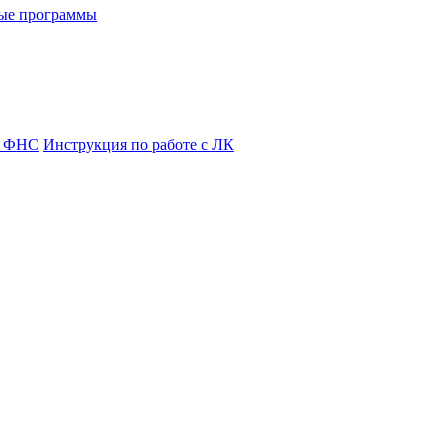
ые программы
я ФНС
Инструкция по работе с ЛК