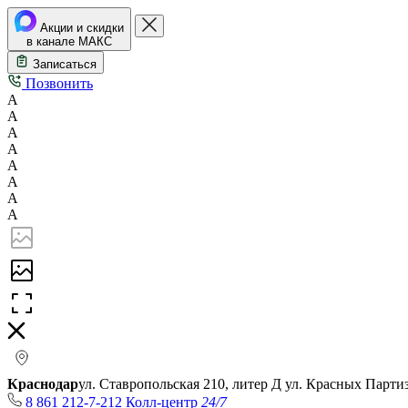
Акции и скидки
в канале МАКС
Записаться
Позвонить
А
А
А
А
А
А
А
А
Краснодар
ул. Ставропольская 210, литер Д
ул. Красных Парти
8 861 212-7-212
Колл-центр
24/7