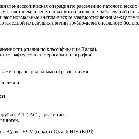
вная эндоскопическая операция по рассечению патологических 
тым следствием перенесенных воспалительных заболеваний (саль
рушают нормальные анатомические взаимоотношения между трубо
ются одной из ведущих причин трубно-перитонеального беспло
раненности (стадия по классификации Халка).
ингография, соногистеросальпингография).
тами, параовариальными образованиями.
нестезии.
ка
ирубин, АЛТ, АСТ, креатинин.
риноген.
 В), anti-HCV (гепатит С), anti-HIV (ВИЧ).