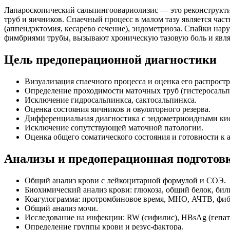
Лапароскопический сальпингоовариолизис — это реконструкти
труб и яичников. Спаечный процесс в малом тазу является час
(аппендэктомия, кесарево сечение), эндометриоза. Спайки на
фимбриями трубы, вызывают хроническую тазовую боль и явля
Цель предоперационной диагностики
Визуализация спаечного процесса и оценка его распрост
Определение проходимости маточных труб (гистеросальп
Исключение гидросальпинкса, сактосальпинкса.
Оценка состояния яичников и овуляторного резерва.
Дифференциальная диагностика с эндометриоидными кис
Исключение сопутствующей маточной патологии.
Оценка общего соматического состояния и готовности к а
Анализы и предоперационная подготов
Общий анализ крови с лейкоцитарной формулой и СОЭ.
Биохимический анализ крови: глюкоза, общий белок, бил
Коагулограмма: протромбиновое время, МНО, АЧТВ, фиб
Общий анализ мочи.
Исследование на инфекции: RW (сифилис), HBsAg (гепатит
Определение группы крови и резус-фактора.