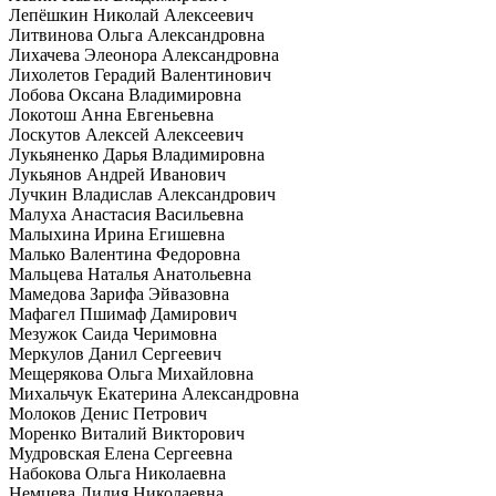
Лепёшкин Николай Алексеевич
Литвинова Ольга Александровна
Лихачева Элеонора Александровна
Лихолетов Герадий Валентинович
Лобова Оксана Владимировна
Локотош Анна Евгеньевна
Лоскутов Алексей Алексеевич
Лукьяненко Дарья Владимировна
Лукьянов Андрей Иванович
Лучкин Владислав Александрович
Малуха Анастасия Васильевна
Малыхина Ирина Егишевна
Малько Валентина Федоровна
Мальцева Наталья Анатольевна
Мамедова Зарифа Эйвазовна
Мафагел Пшимаф Дамирович
Мезужок Саида Черимовна
Меркулов Данил Сергеевич
Мещерякова Ольга Михайловна
Михальчук Екатерина Александровна
Молоков Денис Петрович
Моренко Виталий Викторович
Мудровская Елена Сергеевна
Набокова Ольга Николаевна
Немцева Лилия Николаевна