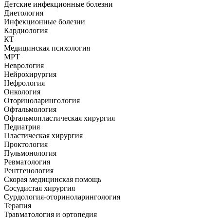
Детские инфекционные болезни
Диетология
Инфекционные болезни
Кардиология
КТ
Медицинская психология
МРТ
Неврология
Нейрохирургия
Нефрология
Онкология
Оториноларингология
Офтальмология
Офтальмопластическая хирургия
Педиатрия
Пластическая хирургия
Проктология
Пульмонология
Ревматология
Рентгенология
Скорая медицинская помощь
Сосудистая хирургия
Сурдология-оториноларингология
Терапия
Травматология и ортопедия