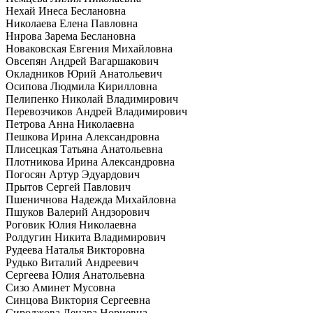
Нехай Инеса Беслановна
Николаева Елена Павловна
Нирова Зарема Беслановна
Новаковская Евгения Михайловна
Овсепян Андрей Вагаршакович
Окладников Юрий Анатольевич
Осипова Людмила Кирилловна
Пелипенко Николай Владимирович
Перевозчиков Андрей Владимирович
Петрова Анна Николаевна
Пешкова Ирина Александровна
Плисецкая Татьяна Анатольевна
Плотникова Ирина Александровна
Погосян Артур Эдуардович
Прытов Сергей Павлович
Пшеничнова Надежда Михайловна
Пшуков Валерий Андзорович
Роговик Юлия Николаевна
Ролдугин Никита Владимирович
Рудеева Наталья Викторовна
Рудько Виталий Андреевич
Сергеева Юлия Анатольевна
Сизо Аминет Мусовна
Синцова Виктория Сергеевна
Сироджова Ленара Нориевна