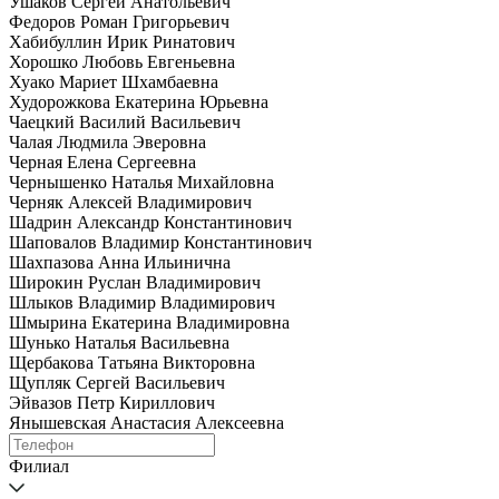
Ушаков Сергей Анатольевич
Федоров Роман Григорьевич
Хабибуллин Ирик Ринатович
Хорошко Любовь Евгеньевна
Хуако Мариет Шхамбаевна
Худорожкова Екатерина Юрьевна
Чаецкий Василий Васильевич
Чалая Людмила Эверовна
Черная Елена Сергеевна
Чернышенко Наталья Михайловна
Черняк Алексей Владимирович
Шадрин Александр Константинович
Шаповалов Владимир Константинович
Шахпазова Анна Ильинична
Широкин Руслан Владимирович
Шлыков Владимир Владимирович
Шмырина Екатерина Владимировна
Шунько Наталья Васильевна
Щербакова Татьяна Викторовна
Щупляк Сергей Васильевич
Эйвазов Петр Кириллович
Янышевская Анастасия Алексеевна
Филиал