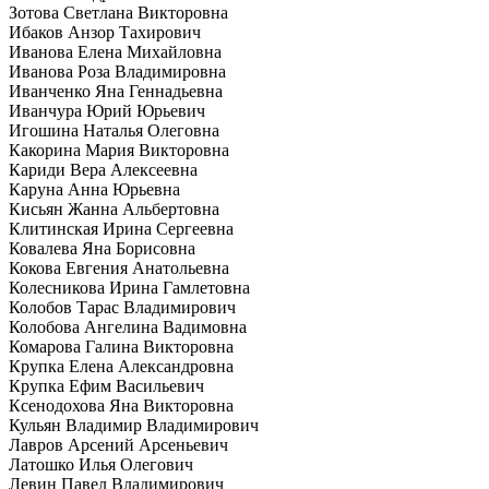
Зотова Светлана Викторовна
Ибаков Анзор Тахирович
Иванова Елена Михайловна
Иванова Роза Владимировна
Иванченко Яна Геннадьевна
Иванчура Юрий Юрьевич
Игошина Наталья Олеговна
Какорина Мария Викторовна
Кариди Вера Алексеевна
Каруна Анна Юрьевна
Кисьян Жанна Альбертовна
Клитинская Ирина Сергеевна
Ковалева Яна Борисовна
Кокова Евгения Анатольевна
Колесникова Ирина Гамлетовна
Колобов Тарас Владимирович
Колобова Ангелина Вадимовна
Комарова Галина Викторовна
Крупка Елена Александровна
Крупка Ефим Васильевич
Ксенодохова Яна Викторовна
Кульян Владимир Владимирович
Лавров Арсений Арсеньевич
Латошко Илья Олегович
Левин Павел Владимирович