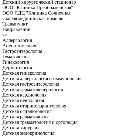
Детский хирургический стационар
ООО "Клиника Преображенская"
ООО ЛДЦ "Клиника Солнечная"
Скорая медицинская помощь
Травмпункт
Направление
Аллергология
Анестезиология
Гастроэнтерология
Гематология
Гинекология
Дерматология
Детская гинекология
Детская аллергология и иммунология
Детская гастроэнтерология
Детская дерматовенерология
Детская кардиология
Детская неврология
Детская оториноларингология
Детская офтальмология
Детская ревматология
Детская травматология и ортопедия
Детская хирургия
Детская эндокринология