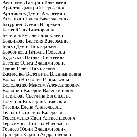
Антошин Дмитрий Валерьевич
Аристов Дмитрий Сергеевич
Артамонов Денис Андреевич
Асташкин Павел Вячеславович
Батурина Ксения Игоревна
Белая Юлия Викторовна
Беретарь Руслан Батырбиевич
Бодрикова Валерия Валерьевна
Бойко Денис Викторович
Боровикова Татьяна Юрьевна
Будовская Наталья Сергеевна
Бутенко Ольга Владимировна
Ванян Грант Николаевич
Василенко Валентина Владимировна
Волкова Виктория Геннадьевна
Володченко Максим Александрович
Волошин Валерий Валентинович
Гаврилова Светлана Евгеньевна
Галустян Виктория Самвеловна
Гартвих Елена Анатольевна
Гедиан Екатерина Валерьевна
Герасименко Иван Александрович
Герасимова Татьяна Николаевна
Гордеев Юрий Владимирович
Григорян Карина Андраниковна