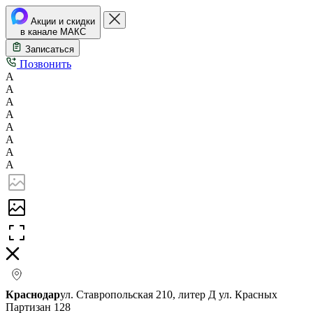
Акции и скидки
в канале МАКС
Записаться
Позвонить
А
А
А
А
А
А
А
А
Краснодар
ул. Ставропольская 210, литер Д
ул. Красных
Партизан 128