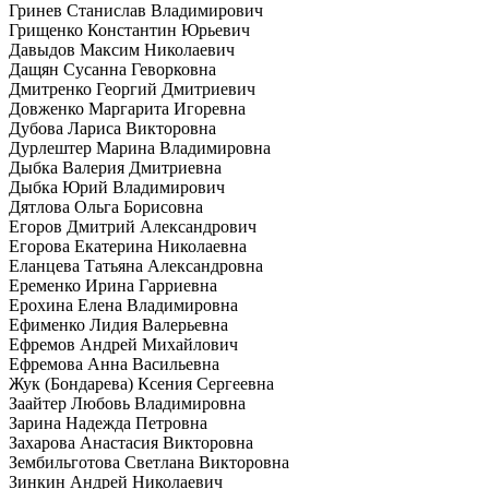
Гринев Станислав Владимирович
Грищенко Константин Юрьевич
Давыдов Максим Николаевич
Дащян Сусанна Геворковна
Дмитренко Георгий Дмитриевич
Довженко Маргарита Игоревна
Дубова Лариса Викторовна
Дурлештер Марина Владимировна
Дыбка Валерия Дмитриевна
Дыбка Юрий Владимирович
Дятлова Ольга Борисовна
Егоров Дмитрий Александрович
Егорова Екатерина Николаевна
Еланцева Татьяна Александровна
Еременко Ирина Гарриевна
Ерохина Елена Владимировна
Ефименко Лидия Валерьевна
Ефремов Андрей Михайлович
Ефремова Анна Васильевна
Жук (Бондарева) Ксения Сергеевна
Заайтер Любовь Владимировна
Зарина Надежда Петровна
Захарова Анастасия Викторовна
Зембильготова Светлана Викторовна
Зинкин Андрей Николаевич