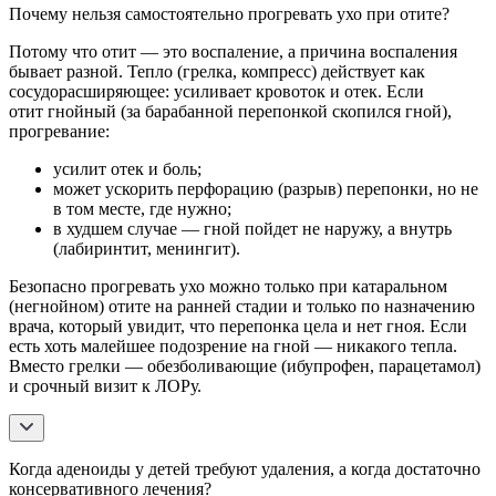
Почему нельзя самостоятельно прогревать ухо при отите?
Потому что отит — это воспаление, а причина воспаления
бывает разной. Тепло (грелка, компресс) действует как
сосудорасширяющее: усиливает кровоток и отек. Если
отит гнойный (за барабанной перепонкой скопился гной),
прогревание:
усилит отек и боль;
может ускорить перфорацию (разрыв) перепонки, но не
в том месте, где нужно;
в худшем случае — гной пойдет не наружу, а внутрь
(лабиринтит, менингит).
Безопасно прогревать ухо можно только при катаральном
(негнойном) отите на ранней стадии и только по назначению
врача, который увидит, что перепонка цела и нет гноя. Если
есть хоть малейшее подозрение на гной — никакого тепла.
Вместо грелки — обезболивающие (ибупрофен, парацетамол)
и срочный визит к ЛОРу.
Когда аденоиды у детей требуют удаления, а когда достаточно
консервативного лечения?