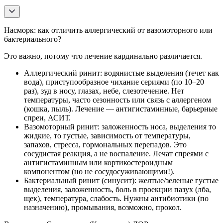
Насморк: как отличить аллергический от вазомоторного или
бактериального?
Это важно, потому что лечение кардинально различается.
Аллергический ринит: водянистые выделения (течет как
вода), приступообразное чихание сериями (по 10–20
раз), зуд в носу, глазах, небе, слезотечение. Нет
температуры, часто сезонность или связь с аллергеном
(кошка, пыль). Лечение — антигистаминные, барьерные
спреи, АСИТ.
Вазомоторный ринит: заложенность носа, выделения то
жидкие, то густые, зависимость от температуры,
запахов, стресса, гормональных перепадов. Это
сосудистая реакция, а не воспаление. Лечат спреями с
антигистаминным или кортикостероидным
компонентом (но не сосудосуживающими!).
Бактериальный ринит (синусит): желтые/зеленые густые
выделения, заложенность, боль в проекции пазух (лба,
щек), температура, слабость. Нужны антибиотики (по
назначению), промывания, возможно, прокол.