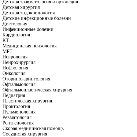
Детская травматология и ортопедия
Детская хирургия
Детская эндокринология
Детские инфекционные болезни
Диетология
Инфекционные болезни
Кардиология
КТ
Медицинская психология
МРТ
Неврология
Нейрохирургия
Нефрология
Онкология
Оториноларингология
Офтальмология
Офтальмопластическая хирургия
Педиатрия
Пластическая хирургия
Проктология
Пульмонология
Ревматология
Рентгенология
Скорая медицинская помощь
Сосудистая хирургия