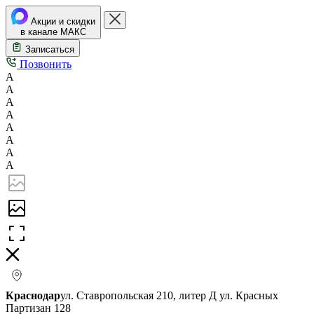
Акции и скидки
в канале МАКС
Записаться
Позвонить
А
А
А
А
А
А
А
А
Краснодар
ул. Ставропольская 210, литер Д
ул. Красных
Партизан 128