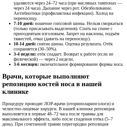
удаляются через 24–72 часа (при масляных тампонах —
через 24 часа). Дыхание через рот. Обезболивание.
Антибиотики (профилактика инфекции). Холод на
переносицу.
7-10 дней:
ношение гипсовой шины. Нельзя сморкаться
(только присасывать выделения). Спать на спине с
приподнятым изголовьем. Запрет на наклоны, подъём
тяжестей, очки (давить на переносицу).
10-14 дней:
снятие шины. Оценка результата. Отёк
сохраняется (30–50%).
3-4 недели:
отёк спадает. Возврат к работе (если не
физической) — через 2 недели.
3-6 месяцев:
окончательное формирование формы носа.
Врачи, которые выполняют
репозицию костей носа в нашей
клинике
Процедуру проводят ЛОР-врачи (оториноларингологи) и
челюстно-лицевые хирурги. В нашей клинике репозиция
выполняется в первые 48–72 часа после травмы для
максимального эффекта, либо после спадения отёка (5–7
день). При сочетанной травме перегородки репозиция