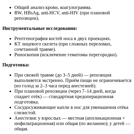
Общий анализ крови, коагулограмма.
RW, HBsAg, anti-HCV, anti-HIV (при плановой
репозиции).
Инструментальные исследования:
Рентгенография костей носа в двух проекциях.
КТ лицевого скелета (при сложных переломах,
сочетанной травме).
Риноскопия (исключение гематомы перегородки).
Подготовка:
При свежей травме (до 3–5 дней) — репозиция
выполняется экстренно. Приём пищи не ограничивается
(но голод за 2–3 часа перед анестезией).
При плановой репозиции (через 7–14 дней, когда
спадает отёк) — стандартная предоперационная
подготовка.
Сосудосуживающие капли в нос для уменьшения отёка
слизистой.
Анестезия: у взрослых — местная (аппликационная +
инфильтрационная) или общая (по желанию); у детей —
общая.