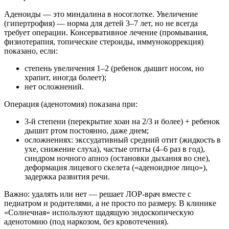
Аденоиды — это миндалина в носоглотке. Увеличение
(гипертрофия) — норма для детей 3–7 лет, но не всегда
требует операции. Консервативное лечение (промывания,
физиотерапия, топические стероиды, иммунокоррекция)
показано, если:
степень увеличения 1–2 (ребенок дышит носом, но
храпит, иногда болеет);
нет осложнений.
Операция (аденотомия) показана при:
3-й степени (перекрытие хоан на 2/3 и более) + ребенок
дышит ртом постоянно, даже днем;
осложнениях: экссудативный средний отит (жидкость в
ухе, снижение слуха), частые отиты (4–6 раз в год),
синдром ночного апноэ (остановки дыхания во сне),
деформация лицевого скелета («аденоидное лицо»),
задержка развития речи.
Важно: удалять или нет — решает ЛОР-врач вместе с
педиатром и родителями, а не просто по размеру. В клинике
«Солнечная» используют щадящую эндоскопическую
аденотомию (под наркозом, без кровотечения).