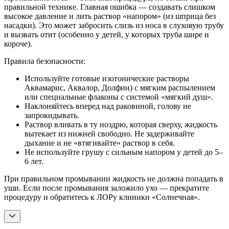
правильной технике. Главная ошибка — создавать слишком
высокое давление и лить раствор «напором» (из шприца без
насадки). Это может забросить слизь из носа в слуховую трубу
и вызвать отит (особенно у детей, у которых труба шире и
короче).
Правила безопасности:
Используйте готовые изотонические растворы
Аквамарис, Аквалор, Долфин) с мягким распылением
или специальные флаконы с системой «мягкий душ».
Наклоняйтесь вперед над раковиной, голову не
запрокидывать.
Раствор вливать в ту ноздрю, которая сверху, жидкость
вытекает из нижней свободно. Не задерживайте
дыхание и не «втягивайте» раствор в себя.
Не используйте грушу с сильным напором у детей до 5–
6 лет.
При правильном промывании жидкость не должна попадать в
уши. Если после промывания заложило ухо — прекратите
процедуру и обратитесь к ЛОРу клиники «Солнечная».