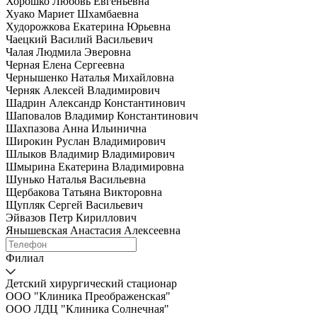
Хорошко Любовь Евгеньевна
Хуако Мариет Шхамбаевна
Худорожкова Екатерина Юрьевна
Чаецкий Василий Васильевич
Чалая Людмила Эверовна
Черная Елена Сергеевна
Чернышенко Наталья Михайловна
Черняк Алексей Владимирович
Шадрин Александр Константинович
Шаповалов Владимир Константинович
Шахпазова Анна Ильинична
Широкин Руслан Владимирович
Шлыков Владимир Владимирович
Шмырина Екатерина Владимировна
Шунько Наталья Васильевна
Щербакова Татьяна Викторовна
Щупляк Сергей Васильевич
Эйвазов Петр Кириллович
Янышевская Анастасия Алексеевна
Филиал
Детский хирургический стационар
ООО "Клиника Преображенская"
ООО ЛДЦ "Клиника Солнечная"