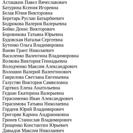
Асташкин Павел Вячеславович
Батурина Ксения Игоревна
Белая Юлия Викторовна
Беретарь Руслан Батырбиевич
Бодрикова Валерия Валерьевна
Бойко Денис Викторович
Боровикова Татьяна Юрьевна
Будовская Наталья Сергеевна
Бутенко Ольга Владимировна
Ванян Грант Николаевич
Василенко Валентина Владимировна
Волкова Виктория Геннадьевна
Володченко Максим Александрович
Волошин Валерий Валентинович
Гаврилова Светлана Евгеньевна
Галустян Виктория Самвеловна
Гартвих Елена Анатольевна
Гедиан Екатерина Валерьевна
Герасименко Иван Александрович
Герасимова Татьяна Николаевна
Гордеев Юрий Владимирович
Григорян Карина Андраниковна
Гринев Станислав Владимирович
Грищенко Константин Юрьевич
Давыдов Максим Николаевич