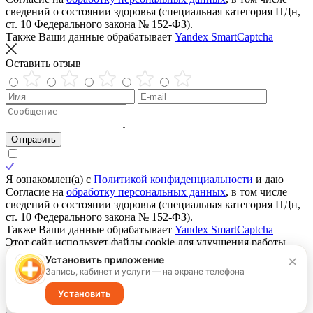
сведений о состоянии здоровья (специальная категория ПДн,
ст. 10 Федерального закона № 152-ФЗ).
Также Ваши данные обрабатывает
Yandex SmartCaptcha
Оставить отзыв
Отправить
Я ознакомлен(а) с
Политикой конфиденциальности
и даю
Согласие на
обработку персональных данных
, в том числе
сведений о состоянии здоровья (специальная категория ПДн,
ст. 10 Федерального закона № 152-ФЗ).
Также Ваши данные обрабатывает
Yandex SmartCaptcha
Этот сайт использует файлы cookie для улучшения работы,
сбора статистики и обеспечения корректного
×
Установить приложение
функционирования. Нажимая «Согласен», вы даете согласие
Запись, кабинет и услуги — на экране телефона
на обработку файлов cookie. Подробнее — в
Политике
обработки персональных данных
и
Политике Cookie
.
Установить
Принимаю