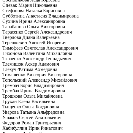
Спевак Мария Николаевна
Стефанова Наталья Борисовна
Субботина Анастасия Владимировна
Сухина Ирина Александровна
Тарабанова Ольга Викторовна
Тарасенко Сергей Александрович
Твердова Диана Валерьевна
Терешкевич Алексей Игоревич
Тимофеев Святослав Александрович
Тихонова Валентина Михайловна
Ткаченко Александр Геннадьевич
Тлемишок Аскер Адамович
Тлехуч Фатима Ахмедовна
Томашенко Виктория Викторовна
Топольский Александр Михайлович
Трембач Борис Владимирович
Трембач Ирина Владимировна
Трошкова Ольга Михайловна
Трухан Елена Васильевна
Тыщенко Ольга Богдановна
Уварова Татьяна Альфредовна
Ушаков Сергей Анатольевич
Федоров Роман Григорьевич
Хабибуллин Ирик Ринатович