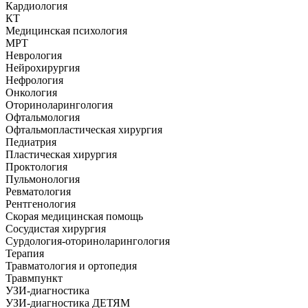
Кардиология
КТ
Медицинская психология
МРТ
Неврология
Нейрохирургия
Нефрология
Онкология
Оториноларингология
Офтальмология
Офтальмопластическая хирургия
Педиатрия
Пластическая хирургия
Проктология
Пульмонология
Ревматология
Рентгенология
Скорая медицинская помощь
Сосудистая хирургия
Сурдология-оториноларингология
Терапия
Травматология и ортопедия
Травмпункт
УЗИ-диагностика
УЗИ-диагностика ДЕТЯМ