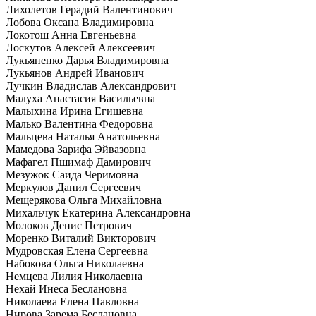
Лихолетов Герадий Валентинович
Лобова Оксана Владимировна
Локотош Анна Евгеньевна
Лоскутов Алексей Алексеевич
Лукьяненко Дарья Владимировна
Лукьянов Андрей Иванович
Лучкин Владислав Александрович
Малуха Анастасия Васильевна
Малыхина Ирина Егишевна
Малько Валентина Федоровна
Мальцева Наталья Анатольевна
Мамедова Зарифа Эйвазовна
Мафагел Пшимаф Дамирович
Мезужок Саида Черимовна
Меркулов Данил Сергеевич
Мещерякова Ольга Михайловна
Михальчук Екатерина Александровна
Молоков Денис Петрович
Моренко Виталий Викторович
Мудровская Елена Сергеевна
Набокова Ольга Николаевна
Немцева Лилия Николаевна
Нехай Инеса Беслановна
Николаева Елена Павловна
Нирова Зарема Беслановна