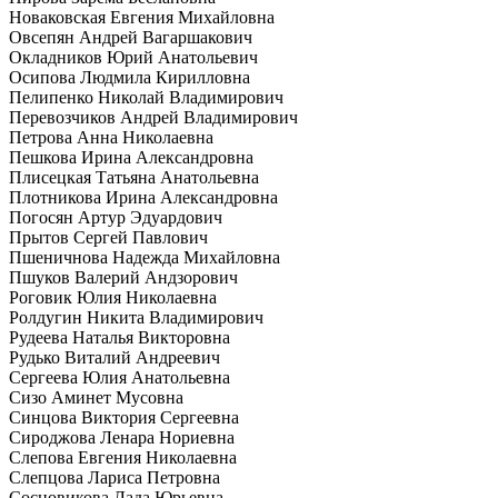
Новаковская Евгения Михайловна
Овсепян Андрей Вагаршакович
Окладников Юрий Анатольевич
Осипова Людмила Кирилловна
Пелипенко Николай Владимирович
Перевозчиков Андрей Владимирович
Петрова Анна Николаевна
Пешкова Ирина Александровна
Плисецкая Татьяна Анатольевна
Плотникова Ирина Александровна
Погосян Артур Эдуардович
Прытов Сергей Павлович
Пшеничнова Надежда Михайловна
Пшуков Валерий Андзорович
Роговик Юлия Николаевна
Ролдугин Никита Владимирович
Рудеева Наталья Викторовна
Рудько Виталий Андреевич
Сергеева Юлия Анатольевна
Сизо Аминет Мусовна
Синцова Виктория Сергеевна
Сироджова Ленара Нориевна
Слепова Евгения Николаевна
Слепцова Лариса Петровна
Сосновикова Лада Юрьевна