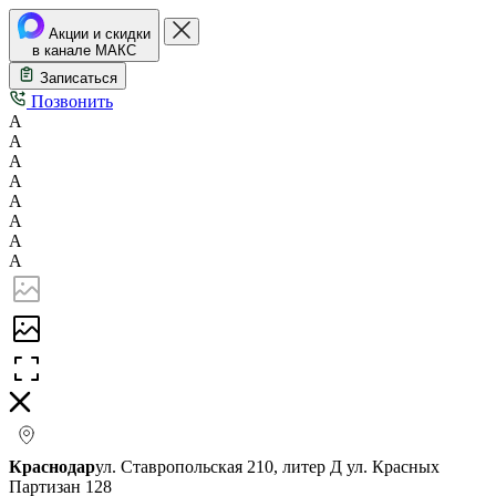
Акции и скидки
в канале МАКС
Записаться
Позвонить
А
А
А
А
А
А
А
А
Краснодар
ул. Ставропольская 210, литер Д
ул. Красных
Партизан 128