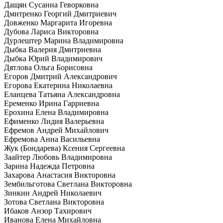
Дащян Сусанна Геворковна
Дмитренко Георгий Дмитриевич
Довженко Маргарита Игоревна
Дубова Лариса Викторовна
Дурлештер Марина Владимировна
Дыбка Валерия Дмитриевна
Дыбка Юрий Владимирович
Дятлова Ольга Борисовна
Егоров Дмитрий Александрович
Егорова Екатерина Николаевна
Еланцева Татьяна Александровна
Еременко Ирина Гарриевна
Ерохина Елена Владимировна
Ефименко Лидия Валерьевна
Ефремов Андрей Михайлович
Ефремова Анна Васильевна
Жук (Бондарева) Ксения Сергеевна
Заайтер Любовь Владимировна
Зарина Надежда Петровна
Захарова Анастасия Викторовна
Зембильготова Светлана Викторовна
Зинкин Андрей Николаевич
Зотова Светлана Викторовна
Ибаков Анзор Тахирович
Иванова Елена Михайловна