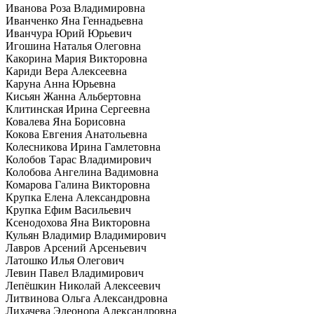
Иванова Роза Владимировна
Иванченко Яна Геннадьевна
Иванчура Юрий Юрьевич
Игошина Наталья Олеговна
Какорина Мария Викторовна
Кариди Вера Алексеевна
Каруна Анна Юрьевна
Кисьян Жанна Альбертовна
Клитинская Ирина Сергеевна
Ковалева Яна Борисовна
Кокова Евгения Анатольевна
Колесникова Ирина Гамлетовна
Колобов Тарас Владимирович
Колобова Ангелина Вадимовна
Комарова Галина Викторовна
Крупка Елена Александровна
Крупка Ефим Васильевич
Ксенодохова Яна Викторовна
Кульян Владимир Владимирович
Лавров Арсений Арсеньевич
Латошко Илья Олегович
Левин Павел Владимирович
Лепёшкин Николай Алексеевич
Литвинова Ольга Александровна
Лихачева Элеонора Александровна