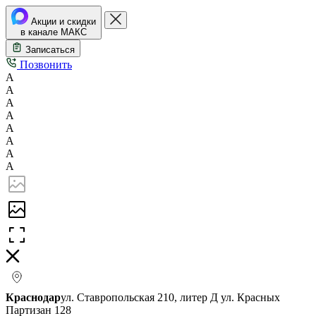
Акции и скидки
в канале МАКС
Записаться
Позвонить
А
А
А
А
А
А
А
А
Краснодар
ул. Ставропольская 210, литер Д
ул. Красных
Партизан 128