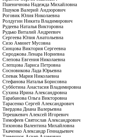
Пшеничнова Надежда Михайловна
Пшуков Валерий Андзорович
Роговик Юлия Николаевна
Ролдугин Никита Владимирович
Рудеева Наталья Викторовна
Рудько Виталий Андреевич
Сергеева Юлия Анатольевна
Сизо Аминет Мусовна
Синцова Виктория Сергеевна
Сироджова Ленара Нориевна
Слепова Евгения Николаевна
Слепцова Лариса Петровна
Сосновикова Лада Юрьевна
Спевак Мария Николаевна
Стефанова Наталья Борисовна
Субботина Анастасия Владимировна
Сухина Ирина Александровна
Тарабанова Ольга Викторовна
Тарасенко Сергей Александрович
Твердова Диана Валерьевна
Терешкевич Алексей Игоревич
Тимофеев Святослав Александрович
Тихонова Валентина Михайловна
Ткаченко Александр Геннадьевич
Тлемишок Аскер Адамович