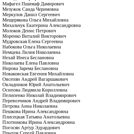
Мафагел Пшимаф Дамирович
Мезужок Саида Черимовна
Меркулов Данил Сергеевич
Мещерякова Ольга Михайловна
Михальчук Екатерина Александровна
Молоков Денис Петрович
Моренко Виталий Викторович
Мудровская Елена Сергеевна
Набокова Ольга Николаевна
Немцева Лилия Николаевна
Нехай Инеса Беслановна
Николаева Елена Павловна
Нирова Зарема Беслановна
Новаковская Евгения Михайловна
Овсепян Андрей Вагаршакович
Окладников Юрий Анатольевич
Осипова Людмила Кирилловна
Пелипенко Николай Владимирович
Перевозчиков Андрей Владимирович
Петрова Анна Николаевна
Пешкова Ирина Александровна
Плисецкая Татьяна Анатольевна
Плотникова Ирина Александровна
Погосян Артур Эдуардович
Прытов Сергей Павлович