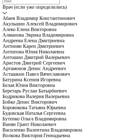
Врач (если уже определились)
Абаев Владимир Константинович
Акульшин Алексей Владимирович
Алеко Елена Викторовна
Алманова Эврика Владимировна
Андреева Елена Дмитриевна
Антинян Карен Дмитриевич
Антипова Юлия Николаевна
Антошин Дмитрий Валерьевич
Аристов Дмитрий Сергеевич
Артамонов Денис Андреевич
Асташкин Павел Вячеславович
Батурина Ксения Игоревна
Белая Юлия Викторовна
Беретарь Руслан Батырбиевич
Бодрикова Валерия Валерьевна
Бойко Денис Викторович
Боровикова Татьяна Юрьевна
Будовская Наталья Сергеевна
Бутенко Ольга Владимировна
Ванян Грант Николаевич
Василенко Валентина Владимировна
Волкова Виктория Геннадьевна