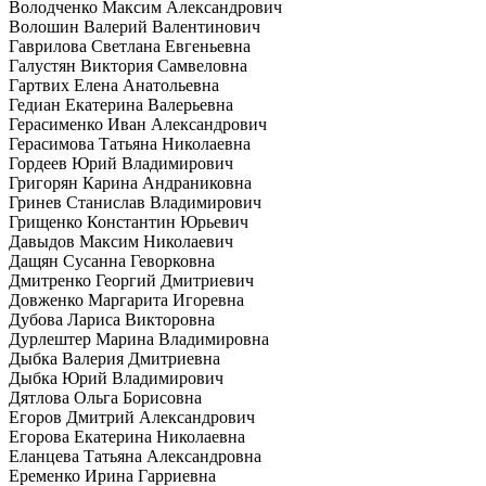
Володченко Максим Александрович
Волошин Валерий Валентинович
Гаврилова Светлана Евгеньевна
Галустян Виктория Самвеловна
Гартвих Елена Анатольевна
Гедиан Екатерина Валерьевна
Герасименко Иван Александрович
Герасимова Татьяна Николаевна
Гордеев Юрий Владимирович
Григорян Карина Андраниковна
Гринев Станислав Владимирович
Грищенко Константин Юрьевич
Давыдов Максим Николаевич
Дащян Сусанна Геворковна
Дмитренко Георгий Дмитриевич
Довженко Маргарита Игоревна
Дубова Лариса Викторовна
Дурлештер Марина Владимировна
Дыбка Валерия Дмитриевна
Дыбка Юрий Владимирович
Дятлова Ольга Борисовна
Егоров Дмитрий Александрович
Егорова Екатерина Николаевна
Еланцева Татьяна Александровна
Еременко Ирина Гарриевна