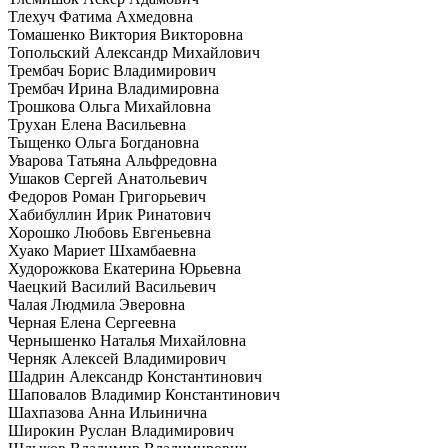
Тлехуч Фатима Ахмедовна
Томашенко Виктория Викторовна
Топольский Александр Михайлович
Трембач Борис Владимирович
Трембач Ирина Владимировна
Трошкова Ольга Михайловна
Трухан Елена Васильевна
Тыщенко Ольга Богдановна
Уварова Татьяна Альфредовна
Ушаков Сергей Анатольевич
Федоров Роман Григорьевич
Хабибуллин Ирик Ринатович
Хорошко Любовь Евгеньевна
Хуако Мариет Шхамбаевна
Худорожкова Екатерина Юрьевна
Чаецкий Василий Васильевич
Чалая Людмила Эверовна
Черная Елена Сергеевна
Чернышенко Наталья Михайловна
Черняк Алексей Владимирович
Шадрин Александр Константинович
Шаповалов Владимир Константинович
Шахпазова Анна Ильинична
Широкин Руслан Владимирович