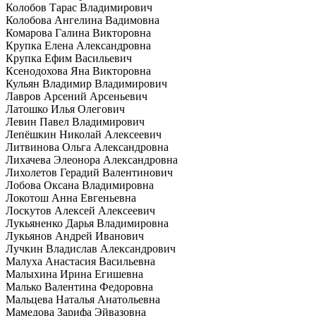
Колобов Тарас Владимирович
Колобова Ангелина Вадимовна
Комарова Галина Викторовна
Крупка Елена Александровна
Крупка Ефим Васильевич
Ксенодохова Яна Викторовна
Кульян Владимир Владимирович
Лавров Арсений Арсеньевич
Латошко Илья Олегович
Левин Павел Владимирович
Лепёшкин Николай Алексеевич
Литвинова Ольга Александровна
Лихачева Элеонора Александровна
Лихолетов Герадий Валентинович
Лобова Оксана Владимировна
Локотош Анна Евгеньевна
Лоскутов Алексей Алексеевич
Лукьяненко Дарья Владимировна
Лукьянов Андрей Иванович
Лучкин Владислав Александрович
Малуха Анастасия Васильевна
Малыхина Ирина Егишевна
Малько Валентина Федоровна
Мальцева Наталья Анатольевна
Мамедова Зарифа Эйвазовна