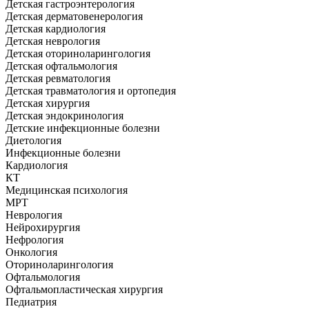
Детская гастроэнтерология
Детская дерматовенерология
Детская кардиология
Детская неврология
Детская оториноларингология
Детская офтальмология
Детская ревматология
Детская травматология и ортопедия
Детская хирургия
Детская эндокринология
Детские инфекционные болезни
Диетология
Инфекционные болезни
Кардиология
КТ
Медицинская психология
МРТ
Неврология
Нейрохирургия
Нефрология
Онкология
Оториноларингология
Офтальмология
Офтальмопластическая хирургия
Педиатрия