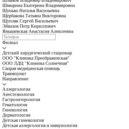
Шлыков Владимир Владимирович
Шмырина Екатерина Владимировна
Шунько Наталья Васильевна
Щербакова Татьяна Викторовна
Щупляк Сергей Васильевич
Эйвазов Петр Кириллович
Янышевская Анастасия Алексеевна
Филиал
Детский хирургический стационар
ООО "Клиника Преображенская"
ООО ЛДЦ "Клиника Солнечная"
Скорая медицинская помощь
Травмпункт
Направление
Аллергология
Анестезиология
Гастроэнтерология
Гематология
Гинекология
Дерматология
Детская гинекология
Детская аллергология и иммунология