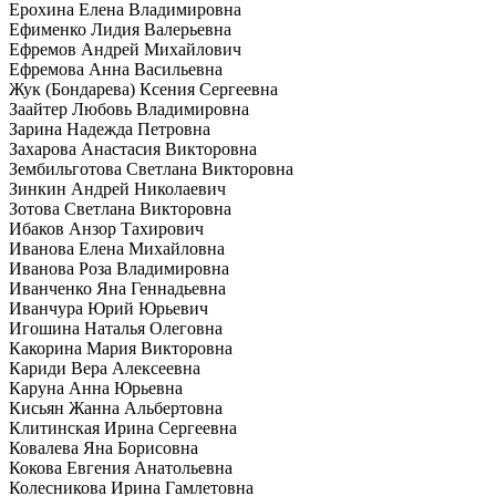
Ерохина Елена Владимировна
Ефименко Лидия Валерьевна
Ефремов Андрей Михайлович
Ефремова Анна Васильевна
Жук (Бондарева) Ксения Сергеевна
Заайтер Любовь Владимировна
Зарина Надежда Петровна
Захарова Анастасия Викторовна
Зембильготова Светлана Викторовна
Зинкин Андрей Николаевич
Зотова Светлана Викторовна
Ибаков Анзор Тахирович
Иванова Елена Михайловна
Иванова Роза Владимировна
Иванченко Яна Геннадьевна
Иванчура Юрий Юрьевич
Игошина Наталья Олеговна
Какорина Мария Викторовна
Кариди Вера Алексеевна
Каруна Анна Юрьевна
Кисьян Жанна Альбертовна
Клитинская Ирина Сергеевна
Ковалева Яна Борисовна
Кокова Евгения Анатольевна
Колесникова Ирина Гамлетовна