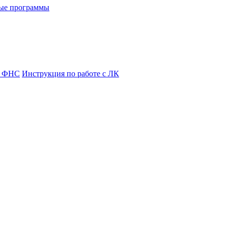
ые программы
я ФНС
Инструкция по работе с ЛК