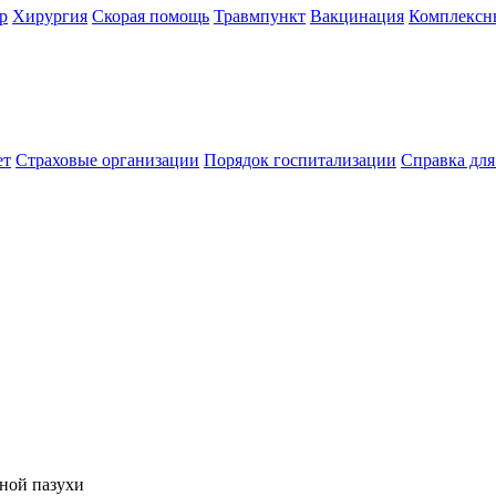
р
Хирургия
Скорая помощь
Травмпункт
Вакцинация
Комплексн
ет
Страховые организации
Порядок госпитализации
Справка дл
ной пазухи