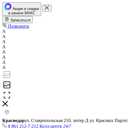
Акции и скидки
в канале МАКС
Записаться
Позвонить
А
А
А
А
А
А
А
А
Краснодар
ул. Ставропольская 210, литер Д
ул. Красных Парти
8 861 212-7-212
Колл-центр
24/7