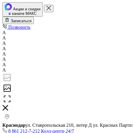
Акции и скидки
в канале МАКС
Записаться
Позвонить
А
А
А
А
А
А
А
А
Краснодар
ул. Ставропольская 210, литер Д
ул. Красных Парти
8 861 212-7-212
Колл-центр
24/7