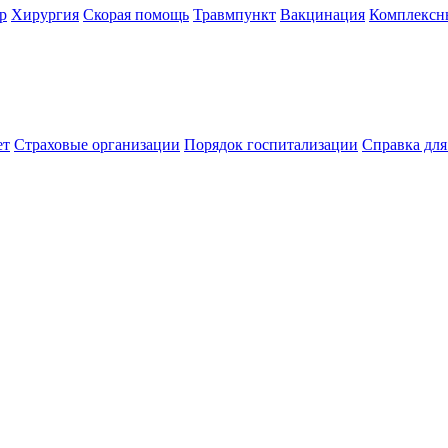
р
Хирургия
Скорая помощь
Травмпункт
Вакцинация
Комплексн
ет
Страховые организации
Порядок госпитализации
Справка дл