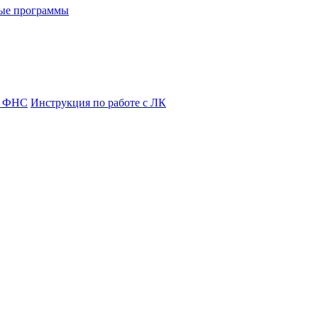
ые программы
я ФНС
Инструкция по работе с ЛК