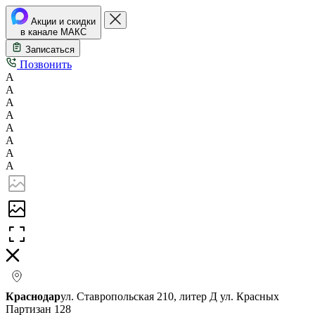
Акции и скидки
в канале МАКС
Записаться
Позвонить
А
А
А
А
А
А
А
А
Краснодар
ул. Ставропольская 210, литер Д
ул. Красных
Партизан 128