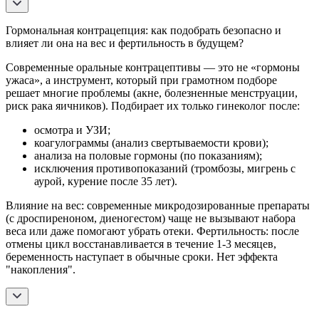
Гормональная контрацепция: как подобрать безопасно и
влияет ли она на вес и фертильность в будущем?
Современные оральные контрацептивы — это не «гормоны
ужаса», а инструмент, который при грамотном подборе
решает многие проблемы (акне, болезненные менструации,
риск рака яичников). Подбирает их только гинеколог после:
осмотра и УЗИ;
коагулограммы (анализ свертываемости крови);
анализа на половые гормоны (по показаниям);
исключения противопоказаний (тромбозы, мигрень с
аурой, курение после 35 лет).
Влияние на вес: современные микродозированные препараты
(с дроспиреноном, диеногестом) чаще не вызывают набора
веса или даже помогают убрать отеки. Фертильность: после
отмены цикл восстанавливается в течение 1-3 месяцев,
беременность наступает в обычные сроки. Нет эффекта
"накопления".