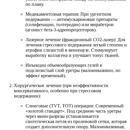
по плану.
Медикаментозная терапия: При ургентном
недержании — антимускариновые препараты
(солифенацин, толтеродин) или мирабетрон
(агонист бета-3-адренорецепторов).
Лазерное лечение (фракционный СО2-лазер): Для
лечения стрессового недержания легкой степени и
атрофии слизистой в менопаузе. Стимулирует
выработку коллагена и улучшает тонус тканей.
Инъекции объемообразующих гелей в
подслизистый слой уретры (малоинвазивно, но
эффект временный).
Хирургическое лечение (при неэффективности
консервативного, особенно при стрессовом
недержании):
Слинговые (TVT, TOT) операции: Современный
«золотой стандарт». Под среднюю часть уретры
через мини-разрезы устанавливается
синтетическая петля из проленовой сетки, которая
создает дополнительную опору. Малоинвазивная,