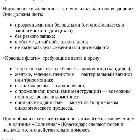
Нормальные выделения — это «визитная карточка» здоровья.
Они должны быть:
прозрачными или беловатыми (оттенок меняется в
зависимости от дня цикла);
без резкого запаха;
в объеме до чайной ложки в день;
не вызывать зуда, жжения или дискомфорта.
«Красные флаги», требующие визита к врачу:
творожистые, густые белые — молочница (кандидоз);
желтые, зеленые, пенистые — бактериальный вагиноз
или трихомониаз;
с запахом рыбы — гарднереллез;
с прожилками крови (вне менструации) — возможны
полипы, эрозия, эндометриоз;
обильные водянистые — могут быть признаком
онкологического процесса.
При любом из этих симптомов не занимайтесь самолечением
— в клинике «Солнечная» (Краснодар) сделают посев и
назначат то, что действительно поможет.