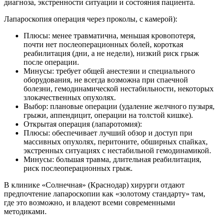
диагноза, экстренности ситуации и состояния пациента.
Лапароскопия операция через проколы, с камерой):
Плюсы: менее травматична, меньшая кровопотеря,
почти нет послеоперационных болей, короткая
реабилитация (дни, а не недели), низкий риск грыж
после операции.
Минусы: требует общей анестезии и специального
оборудования, не всегда возможна при спаечной
болезни, гемодинамической нестабильности, некоторых
злокачественных опухолях.
Выбор: плановые операции (удаление желчного пузыря,
грыжи, аппендицит, операции на толстой кишке).
Открытая операция (лапаротомия):
Плюсы: обеспечивает лучший обзор и доступ при
массивных опухолях, перитоните, обширных спайках,
экстренных ситуациях с нестабильной гемодинамикой.
Минусы: большая травма, длительная реабилитация,
риск послеоперационных грыж.
В клинике «Солнечная» (Краснодар) хирурги отдают
предпочтение лапароскопии как «золотому стандарту» там,
где это возможно, и владеют всеми современными
методиками.