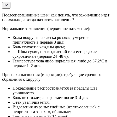
Послеоперационные швы: как понять, что заживление идет
нормально, а когда началось нагноение?
Нормальное заживление (первичное натяжение):
Кожа вокруг шва слегка розовая, умеренная
припухлость в первые 3 дня;
Боль стихает с каждым днем;
— Швы сухие, нет выделений или есть редкие
сукровичные (первые 24–48 ч);
Температура тела либо нормальная, либо до 37,2°С в
первые 1–2 дня.
Признаки нагноения (инфекции), требующие срочного
обращения к хирургу:
Покраснение распространяется за пределы шва,
усиливается;
Боль не стихает, а нарастает после 3–4 дня;
Отек увеличивается;
Выделения из раны: гнойные (желто-зеленые), с
неприятным запахом, обильные;
Температура выше 38°С, озноб;