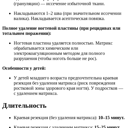
(грануляции) — иссечение избыточной ткани.
Накладываются 1–2 шва (при значительном иссечении
валика). Накладывается асептическая повязка.
Полное удаление ногтевой пластины (при рецидивах или
тотальном поражении):
Ногтевая пластина удаляется полностью. Матрикс
обрабатывается химическим или
электрокоагуляционным методом для полного
разрушения (чтобы ноготь больше не рос).
Особенности у детей:
У детей младшего возраста предпочтительна краевая
резекция без удаления матрикса (риск повреждения
ростковой зоны здорового края ногтя). У подростков —
с удалением матрикса.
Длительность
Краевая резекция (без удаления матрикса):
10–15 минут.
Краевая резекция с удалением матрикса:
15–25 минут.