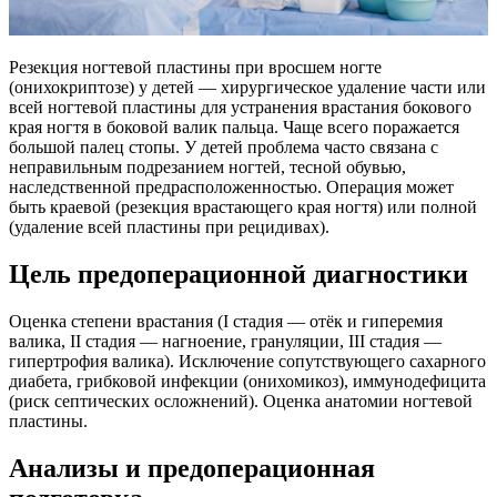
Резекция ногтевой пластины при вросшем ногте
(онихокриптозе) у детей — хирургическое удаление части или
всей ногтевой пластины для устранения врастания бокового
края ногтя в боковой валик пальца. Чаще всего поражается
большой палец стопы. У детей проблема часто связана с
неправильным подрезанием ногтей, тесной обувью,
наследственной предрасположенностью. Операция может
быть краевой (резекция врастающего края ногтя) или полной
(удаление всей пластины при рецидивах).
Цель предоперационной диагностики
Оценка степени врастания (I стадия — отёк и гиперемия
валика, II стадия — нагноение, грануляции, III стадия —
гипертрофия валика). Исключение сопутствующего сахарного
диабета, грибковой инфекции (онихомикоз), иммунодефицита
(риск септических осложнений). Оценка анатомии ногтевой
пластины.
Анализы и предоперационная