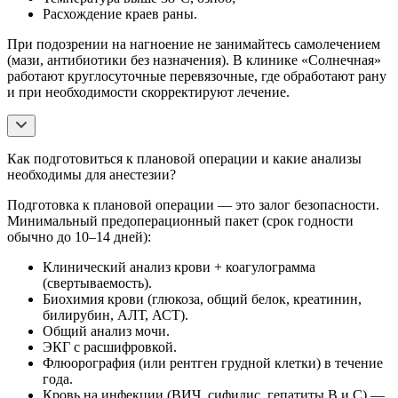
Расхождение краев раны.
При подозрении на нагноение не занимайтесь самолечением
(мази, антибиотики без назначения). В клинике «Солнечная»
работают круглосуточные перевязочные, где обработают рану
и при необходимости скорректируют лечение.
Как подготовиться к плановой операции и какие анализы
необходимы для анестезии?
Подготовка к плановой операции — это залог безопасности.
Минимальный предоперационный пакет (срок годности
обычно до 10–14 дней):
Клинический анализ крови + коагулограмма
(свертываемость).
Биохимия крови (глюкоза, общий белок, креатинин,
билирубин, АЛТ, АСТ).
Общий анализ мочи.
ЭКГ с расшифровкой.
Флюорография (или рентген грудной клетки) в течение
года.
Кровь на инфекции (ВИЧ, сифилис, гепатиты В и С) —