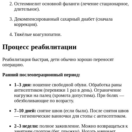
Остеомиелит основной фаланги (лечение стационарное,
длительное).
Декомпенсированный сахарный диабет (сначала
коррекция).
Тяжёлые коагулопатии.
Процесс реабилитации
Реабилитация быстрая, дети обычно хорошо переносят
операцию.
Ранний послеоперационный период:
1–3 дня:
ношение свободной обуви. Обработка раны
антисептиком (перевязки 1 раз в день). Ограничение
нагрузки на палец (хромота допустима). При болях —
обезболивающие по возрасту.
7–10 дней:
снятие швов (если были). После снятия швов
— гигиенические ванночки для стопы с антисептиком.
2–3 недели:
полное заживление. Можно возвращаться к
занятиям спортом (бег, прыжки). Ноготь начинает