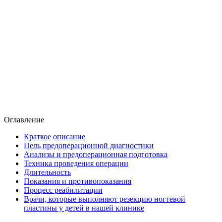
Оглавление
Краткое описание
Цель предоперационной диагностики
Анализы и предоперационная подготовка
Техника проведения операции
Длительность
Показания и противопоказания
Процесс реабилитации
Врачи, которые выполняют резекцию ногтевой
пластины у детей в нашей клинике