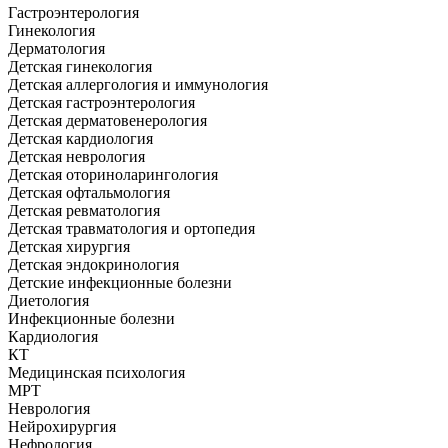
Гастроэнтерология
Гинекология
Дерматология
Детская гинекология
Детская аллергология и иммунология
Детская гастроэнтерология
Детская дерматовенерология
Детская кардиология
Детская неврология
Детская оториноларингология
Детская офтальмология
Детская ревматология
Детская травматология и ортопедия
Детская хирургия
Детская эндокринология
Детские инфекционные болезни
Диетология
Инфекционные болезни
Кардиология
КТ
Медицинская психология
МРТ
Неврология
Нейрохирургия
Нефрология