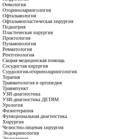
Онкология
Оториноларингология
Офтальмология
Офтальмопластическая хирургия
Педиатрия
Пластическая хирургия
Проктология
Пульмонология
Ревматология
Рентгенология
Скорая медицинская помощь
Сосудистая хирургия
Сурдология-оториноларингология
Терапия
Травматология и ортопедия
Травмпункт
УЗИ-диагностика
УЗИ-диагностика ДЕТЯМ
Урология
Физиотерапия
Функциональная диагностика
Хирургия
Челюстно-лицевая хирургия
Эндокринология
Эндоскопия