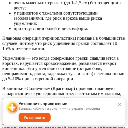
очень маленьких грыжах (до 1–1,5 см) без тенденции к
росту;
у пациентов с тяжелыми сопутствующими
заболеваниями, где риск наркоза выше риска
ущемления;
при отсутствии болей и дискомфорта.
Плановая операция (герниопластика) показана в большинстве
случаев, потому что риск ущемления грыжи составляет 10–
15% в течение жизни.
Ущемление — это когда содержимое грыжи сдавливается в
воротах, нарушается кровоснабжение, развивается некроз
кишечника. Это ургентное состояние (острая боль,
невправимость, рвота, задержка стула и газов) с летальностью
до 5–10% при экстренной операции.
В клинике «Солнечная» (Краснодар) проводят плановую
лапароскопическую герниопластику с сетчатым имплантом,
что снижает риск рецидива до 1%.
×
Установить приложение
Запись, кабинет и услуги — на экране телефона
Записаться на консультацию к хирургу
Установить
Не терпите боль и дискомфорт. Запишитесь на прием к