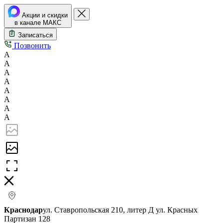
Акции и скидки
в канале МАКС
Записаться
Позвонить
А
А
А
А
А
А
А
А
Краснодар
ул. Ставропольская 210, литер Д
ул. Красных
Партизан 128