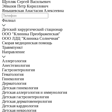
Щупляк Сергей Васильевич
Эйвазов Петр Кириллович
Янышевская Анастасия Алексеевна
Филиал
Детский хирургический стационар
ООО "Клиника Преображенская"
ООО ЛДЦ "Клиника Солнечная"
Скорая медицинская помощь
Травмпункт
Направление
Аллергология
Анестезиология
Гастроэнтерология
Гематология
Гинекология
Дерматология
Детская гинекология
Детская аллергология и иммунология
Детская гастроэнтерология
Детская дерматовенерология
Детская кардиология
Детская неврология