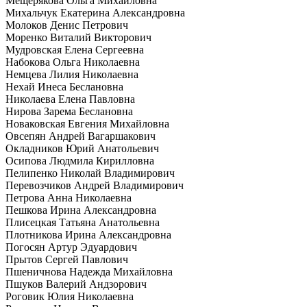
Мещерякова Ольга Михайловна
Михальчук Екатерина Александровна
Молоков Денис Петрович
Моренко Виталий Викторович
Мудровская Елена Сергеевна
Набокова Ольга Николаевна
Немцева Лилия Николаевна
Нехай Инеса Беслановна
Николаева Елена Павловна
Нирова Зарема Беслановна
Новаковская Евгения Михайловна
Овсепян Андрей Вагаршакович
Окладников Юрий Анатольевич
Осипова Людмила Кирилловна
Пелипенко Николай Владимирович
Перевозчиков Андрей Владимирович
Петрова Анна Николаевна
Пешкова Ирина Александровна
Плисецкая Татьяна Анатольевна
Плотникова Ирина Александровна
Погосян Артур Эдуардович
Прытов Сергей Павлович
Пшеничнова Надежда Михайловна
Пшуков Валерий Андзорович
Роговик Юлия Николаевна