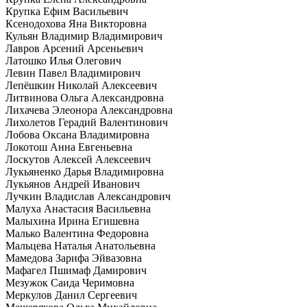
Крупка Ефим Васильевич
Ксенодохова Яна Викторовна
Кульян Владимир Владимирович
Лавров Арсений Арсеньевич
Латошко Илья Олегович
Левин Павел Владимирович
Лепёшкин Николай Алексеевич
Литвинова Ольга Александровна
Лихачева Элеонора Александровна
Лихолетов Герадий Валентинович
Лобова Оксана Владимировна
Локотош Анна Евгеньевна
Лоскутов Алексей Алексеевич
Лукьяненко Дарья Владимировна
Лукьянов Андрей Иванович
Лучкин Владислав Александрович
Малуха Анастасия Васильевна
Малыхина Ирина Егишевна
Малько Валентина Федоровна
Мальцева Наталья Анатольевна
Мамедова Зарифа Эйвазовна
Мафагел Пшимаф Дамирович
Мезужок Саида Черимовна
Меркулов Данил Сергеевич