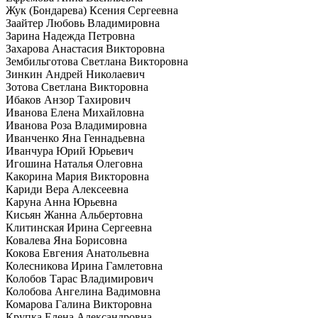
Жук (Бондарева) Ксения Сергеевна
Заайтер Любовь Владимировна
Зарина Надежда Петровна
Захарова Анастасия Викторовна
Зембильготова Светлана Викторовна
Зинкин Андрей Николаевич
Зотова Светлана Викторовна
Ибаков Анзор Тахирович
Иванова Елена Михайловна
Иванова Роза Владимировна
Иванченко Яна Геннадьевна
Иванчура Юрий Юрьевич
Игошина Наталья Олеговна
Какорина Мария Викторовна
Кариди Вера Алексеевна
Каруна Анна Юрьевна
Кисьян Жанна Альбертовна
Клитинская Ирина Сергеевна
Ковалева Яна Борисовна
Кокова Евгения Анатольевна
Колесникова Ирина Гамлетовна
Колобов Тарас Владимирович
Колобова Ангелина Вадимовна
Комарова Галина Викторовна
Крупка Елена Александровна