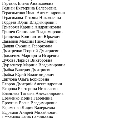
Гартвих Елена Анатольевна
Гедиан Екатерина Валерьевна
Герасименко Иван Александрович
Герасимова Татьяна Николаевна
Гордеев Юрий Владимирович
Григорян Карина Андраниковна
Гринев Станислав Владимирович
Грищенко Константин Юрьевич
Давыдов Максим Николаевич
Дащян Сусанна Геворковна
Дмитренко Георгий Дмитриевич
Довженко Маргарита Игоревна
Дубова Лариса Викторовна
Дурлештер Марина Владимировна
Дыбка Валерия Дмитриевна
Дыбка Юрий Владимирович
Дятлова Ольга Борисовна
Егоров Дмитрий Александрович
Егорова Екатерина Николаевна
Еланцева Татьяна Александровна
Еременко Ирина Гарриевна
Ерохина Елена Владимировна
Ефименко Лидия Валерьевна
Ефремов Андрей Михайлович
Ефремова Анна Васильевна