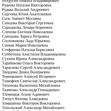
Ролдугин Никита Владимирович
Рудеева Наталья Викторовна
Рудько Виталий Андреевич
Сергеева Юлия Анатольевна
Сизо Аминет Мусовна
Синцова Виктория Сергеевна
Сироджова Ленара Нориевна
Слепова Евгения Николаевна
Слепцова Лариса Петровна
Сосновикова Лада Юрьевна
Спевак Мария Николаевна
Стефанова Наталья Борисовна
Субботина Анастасия Владимировна
Сухина Ирина Александровна
Тарабанова Ольга Викторовна
Тарасенко Сергей Александрович
Твердова Диана Валерьевна
Терешкевич Алексей Игоревич
Тимофеев Святослав Александрович
Тихонова Валентина Михайловна
Ткаченко Александр Геннадьевич
Тлемишок Аскер Адамович
Тлехуч Фатима Ахмедовна
Томашенко Виктория Викторовна
Топольский Александр Михайлович