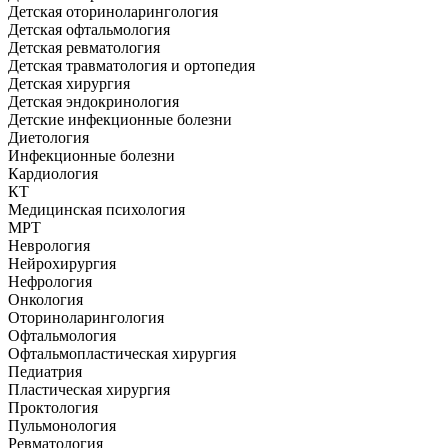
Детская оториноларингология
Детская офтальмология
Детская ревматология
Детская травматология и ортопедия
Детская хирургия
Детская эндокринология
Детские инфекционные болезни
Диетология
Инфекционные болезни
Кардиология
КТ
Медицинская психология
МРТ
Неврология
Нейрохирургия
Нефрология
Онкология
Оториноларингология
Офтальмология
Офтальмопластическая хирургия
Педиатрия
Пластическая хирургия
Проктология
Пульмонология
Ревматология