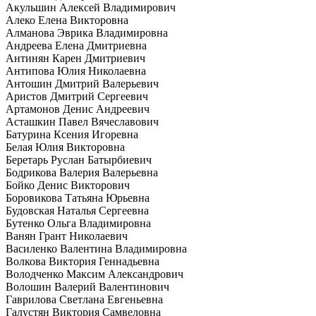
Акульшин Алексей Владимирович
Алеко Елена Викторовна
Алманова Эврика Владимировна
Андреева Елена Дмитриевна
Антинян Карен Дмитриевич
Антипова Юлия Николаевна
Антошин Дмитрий Валерьевич
Аристов Дмитрий Сергеевич
Артамонов Денис Андреевич
Асташкин Павел Вячеславович
Батурина Ксения Игоревна
Белая Юлия Викторовна
Беретарь Руслан Батырбиевич
Бодрикова Валерия Валерьевна
Бойко Денис Викторович
Боровикова Татьяна Юрьевна
Будовская Наталья Сергеевна
Бутенко Ольга Владимировна
Ванян Грант Николаевич
Василенко Валентина Владимировна
Волкова Виктория Геннадьевна
Володченко Максим Александрович
Волошин Валерий Валентинович
Гаврилова Светлана Евгеньевна
Галустян Виктория Самвеловна