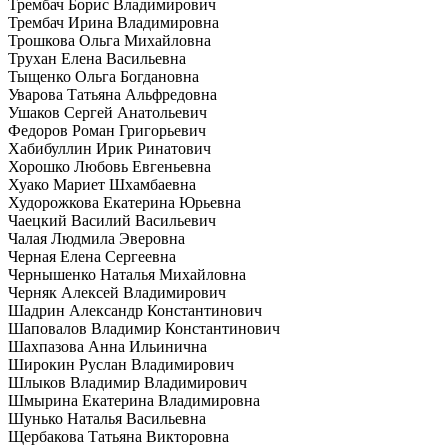
Трембач Борис Владимирович
Трембач Ирина Владимировна
Трошкова Ольга Михайловна
Трухан Елена Васильевна
Тыщенко Ольга Богдановна
Уварова Татьяна Альфредовна
Ушаков Сергей Анатольевич
Федоров Роман Григорьевич
Хабибуллин Ирик Ринатович
Хорошко Любовь Евгеньевна
Хуако Мариет Шхамбаевна
Худорожкова Екатерина Юрьевна
Чаецкий Василий Васильевич
Чалая Людмила Эверовна
Черная Елена Сергеевна
Чернышенко Наталья Михайловна
Черняк Алексей Владимирович
Шадрин Александр Константинович
Шаповалов Владимир Константинович
Шахпазова Анна Ильинична
Широкин Руслан Владимирович
Шлыков Владимир Владимирович
Шмырина Екатерина Владимировна
Шунько Наталья Васильевна
Щербакова Татьяна Викторовна