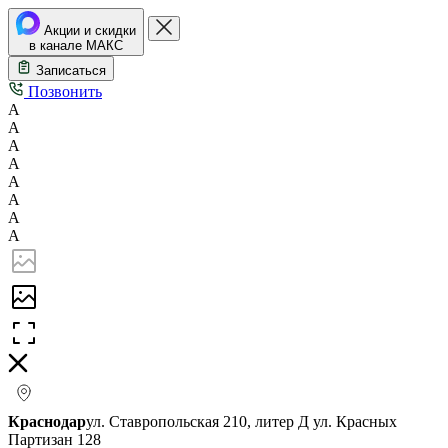
Акции и скидки
в канале МАКС
Записаться
Позвонить
А
А
А
А
А
А
А
А
Краснодар
ул. Ставропольская 210, литер Д
ул. Красных
Партизан 128