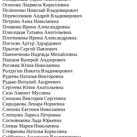
Осипова Людмила Кирилловна
Пелипенко Николай Владимирович
Перевозчиков Андрей Владимирович
Петрова Анна Николаевна
Пешкова Ирина Александровна
Плисецкая Татьяна Анатольевна
Плотникова Ирина Александровна
Погосян Артур Эдуардович
Прытов Сергей Павлович
Пшеничнова Надежда Михайловна
Пшуков Валерий Андзорович
Роговик Юлия Николаевна
Ролдугин Никита Владимирович
Рудеева Наталья Викторовна
Рудько Виталий Андреевич
Сергеева Юлия Анатольевна
Сизо Аминет Мусовна
Синцова Виктория Сергеевна
Сироджова Ленара Нориевна
Слепова Евгения Николаевна
Слепцова Лариса Петровна
Сосновикова Лада Юрьевна
Спевак Мария Николаевна
Стефанова Наталья Борисовна
Субботина Анастасия Владимировна