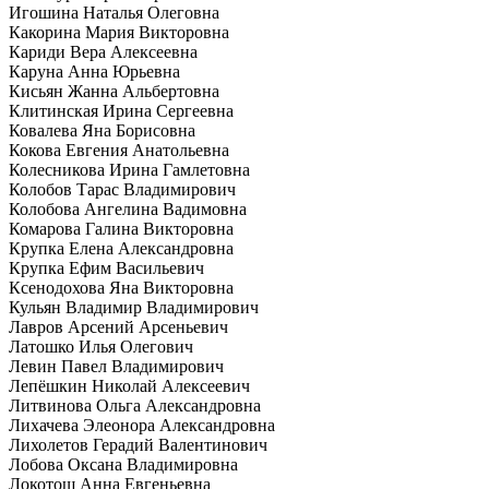
Игошина Наталья Олеговна
Какорина Мария Викторовна
Кариди Вера Алексеевна
Каруна Анна Юрьевна
Кисьян Жанна Альбертовна
Клитинская Ирина Сергеевна
Ковалева Яна Борисовна
Кокова Евгения Анатольевна
Колесникова Ирина Гамлетовна
Колобов Тарас Владимирович
Колобова Ангелина Вадимовна
Комарова Галина Викторовна
Крупка Елена Александровна
Крупка Ефим Васильевич
Ксенодохова Яна Викторовна
Кульян Владимир Владимирович
Лавров Арсений Арсеньевич
Латошко Илья Олегович
Левин Павел Владимирович
Лепёшкин Николай Алексеевич
Литвинова Ольга Александровна
Лихачева Элеонора Александровна
Лихолетов Герадий Валентинович
Лобова Оксана Владимировна
Локотош Анна Евгеньевна