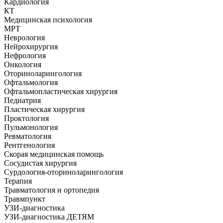
Кардиология
КТ
Медицинская психология
МРТ
Неврология
Нейрохирургия
Нефрология
Онкология
Оториноларингология
Офтальмология
Офтальмопластическая хирургия
Педиатрия
Пластическая хирургия
Проктология
Пульмонология
Ревматология
Рентгенология
Скорая медицинская помощь
Сосудистая хирургия
Сурдология-оториноларингология
Терапия
Травматология и ортопедия
Травмпункт
УЗИ-диагностика
УЗИ-диагностика ДЕТЯМ