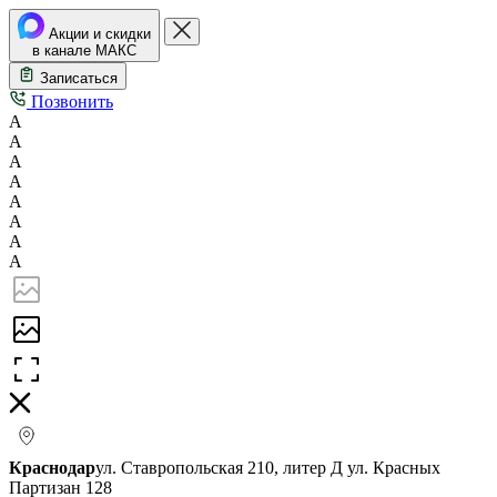
Акции и скидки
в канале МАКС
Записаться
Позвонить
А
А
А
А
А
А
А
А
Краснодар
ул. Ставропольская 210, литер Д
ул. Красных
Партизан 128