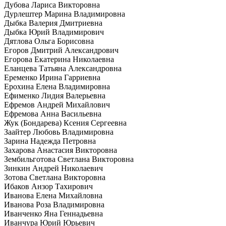
Дубова Лариса Викторовна
Дурлештер Марина Владимировна
Дыбка Валерия Дмитриевна
Дыбка Юрий Владимирович
Дятлова Ольга Борисовна
Егоров Дмитрий Александрович
Егорова Екатерина Николаевна
Еланцева Татьяна Александровна
Еременко Ирина Гарриевна
Ерохина Елена Владимировна
Ефименко Лидия Валерьевна
Ефремов Андрей Михайлович
Ефремова Анна Васильевна
Жук (Бондарева) Ксения Сергеевна
Заайтер Любовь Владимировна
Зарина Надежда Петровна
Захарова Анастасия Викторовна
Зембильготова Светлана Викторовна
Зинкин Андрей Николаевич
Зотова Светлана Викторовна
Ибаков Анзор Тахирович
Иванова Елена Михайловна
Иванова Роза Владимировна
Иванченко Яна Геннадьевна
Иванчура Юрий Юрьевич