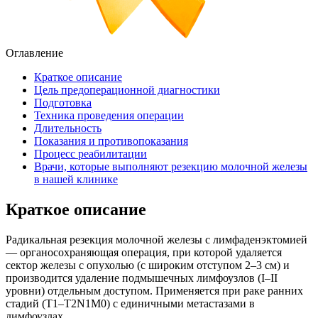
Оглавление
Краткое описание
Цель предоперационной диагностики
Подготовка
Техника проведения операции
Длительность
Показания и противопоказания
Процесс реабилитации
Врачи, которые выполняют резекцию молочной железы
в нашей клинике
Краткое описание
Радикальная резекция молочной железы с лимфаденэктомией
— органосохраняющая операция, при которой удаляется
сектор железы с опухолью (с широким отступом 2–3 см) и
производится удаление подмышечных лимфоузлов (I–II
уровни) отдельным доступом. Применяется при раке ранних
стадий (T1–T2N1M0) с единичными метастазами в
лимфоузлах.