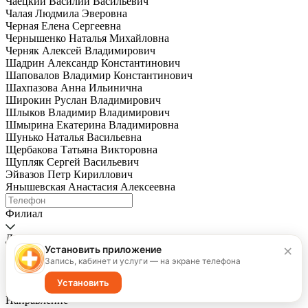
Чаецкий Василий Васильевич
Чалая Людмила Эверовна
Черная Елена Сергеевна
Чернышенко Наталья Михайловна
Черняк Алексей Владимирович
Шадрин Александр Константинович
Шаповалов Владимир Константинович
Шахпазова Анна Ильинична
Широкин Руслан Владимирович
Шлыков Владимир Владимирович
Шмырина Екатерина Владимировна
Шунько Наталья Васильевна
Щербакова Татьяна Викторовна
Щупляк Сергей Васильевич
Эйвазов Петр Кириллович
Янышевская Анастасия Алексеевна
Филиал
Детский хирургический стационар
×
Установить приложение
ООО "Клиника Преображенская"
Запись, кабинет и услуги — на экране телефона
ООО ЛДЦ "Клиника Солнечная"
Скорая медицинская помощь
Установить
Травмпункт
Направление