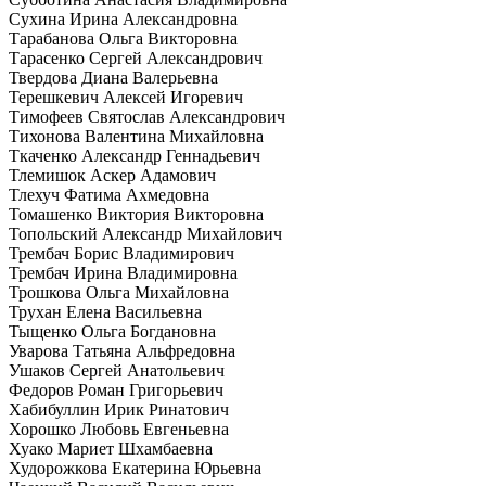
Сухина Ирина Александровна
Тарабанова Ольга Викторовна
Тарасенко Сергей Александрович
Твердова Диана Валерьевна
Терешкевич Алексей Игоревич
Тимофеев Святослав Александрович
Тихонова Валентина Михайловна
Ткаченко Александр Геннадьевич
Тлемишок Аскер Адамович
Тлехуч Фатима Ахмедовна
Томашенко Виктория Викторовна
Топольский Александр Михайлович
Трембач Борис Владимирович
Трембач Ирина Владимировна
Трошкова Ольга Михайловна
Трухан Елена Васильевна
Тыщенко Ольга Богдановна
Уварова Татьяна Альфредовна
Ушаков Сергей Анатольевич
Федоров Роман Григорьевич
Хабибуллин Ирик Ринатович
Хорошко Любовь Евгеньевна
Хуако Мариет Шхамбаевна
Худорожкова Екатерина Юрьевна