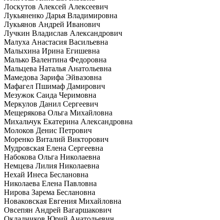
Лоскутов Алексей Алексеевич
Лукьяненко Дарья Владимировна
Лукьянов Андрей Иванович
Лучкин Владислав Александрович
Малуха Анастасия Васильевна
Малыхина Ирина Егишевна
Малько Валентина Федоровна
Мальцева Наталья Анатольевна
Мамедова Зарифа Эйвазовна
Мафагел Пшимаф Дамирович
Мезужок Саида Черимовна
Меркулов Данил Сергеевич
Мещерякова Ольга Михайловна
Михальчук Екатерина Александровна
Молоков Денис Петрович
Моренко Виталий Викторович
Мудровская Елена Сергеевна
Набокова Ольга Николаевна
Немцева Лилия Николаевна
Нехай Инеса Беслановна
Николаева Елена Павловна
Нирова Зарема Беслановна
Новаковская Евгения Михайловна
Овсепян Андрей Вагаршакович
Окладников Юрий Анатольевич