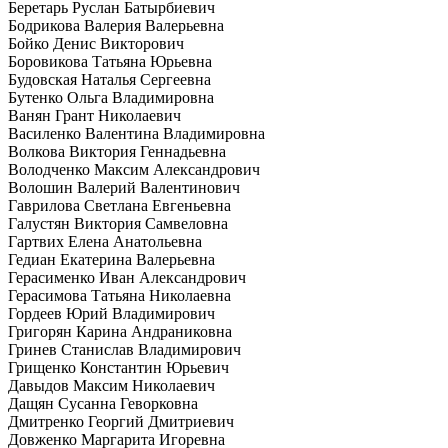
Беретарь Руслан Батырбиевич
Бодрикова Валерия Валерьевна
Бойко Денис Викторович
Боровикова Татьяна Юрьевна
Будовская Наталья Сергеевна
Бутенко Ольга Владимировна
Ванян Грант Николаевич
Василенко Валентина Владимировна
Волкова Виктория Геннадьевна
Володченко Максим Александрович
Волошин Валерий Валентинович
Гаврилова Светлана Евгеньевна
Галустян Виктория Самвеловна
Гартвих Елена Анатольевна
Гедиан Екатерина Валерьевна
Герасименко Иван Александрович
Герасимова Татьяна Николаевна
Гордеев Юрий Владимирович
Григорян Карина Андраниковна
Гринев Станислав Владимирович
Грищенко Константин Юрьевич
Давыдов Максим Николаевич
Дащян Сусанна Геворковна
Дмитренко Георгий Дмитриевич
Довженко Маргарита Игоревна