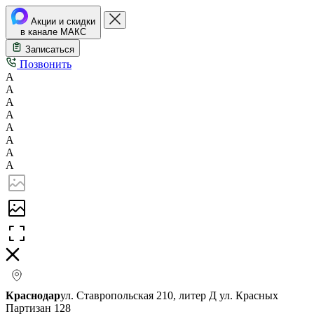
Акции и скидки
в канале МАКС
Записаться
Позвонить
А
А
А
А
А
А
А
А
Краснодар
ул. Ставропольская 210, литер Д
ул. Красных
Партизан 128