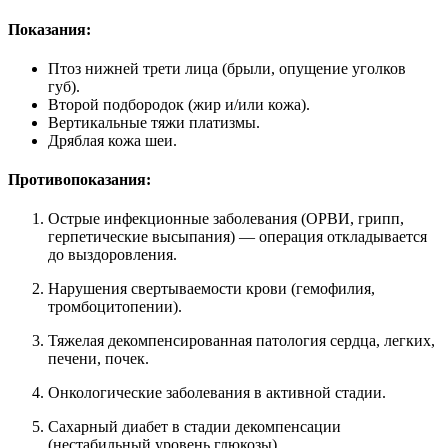
Показания:
Птоз нижней трети лица (брыли, опущение уголков
губ).
Второй подбородок (жир и/или кожа).
Вертикальные тяжи платизмы.
Дряблая кожа шеи.
Противопоказания:
Острые инфекционные заболевания (ОРВИ, грипп,
герпетические высыпания) — операция откладывается
до выздоровления.
Нарушения свертываемости крови (гемофилия,
тромбоцитопении).
Тяжелая декомпенсированная патология сердца, легких,
печени, почек.
Онкологические заболевания в активной стадии.
Сахарный диабет в стадии декомпенсации
(нестабильный уровень глюкозы).