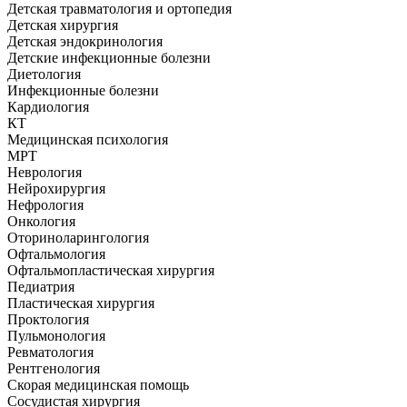
Детская травматология и ортопедия
Детская хирургия
Детская эндокринология
Детские инфекционные болезни
Диетология
Инфекционные болезни
Кардиология
КТ
Медицинская психология
МРТ
Неврология
Нейрохирургия
Нефрология
Онкология
Оториноларингология
Офтальмология
Офтальмопластическая хирургия
Педиатрия
Пластическая хирургия
Проктология
Пульмонология
Ревматология
Рентгенология
Скорая медицинская помощь
Сосудистая хирургия