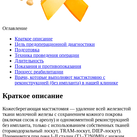
Оглавление
Краткое описание
Цель предоперационной диагностики
Подготовка
Техника проведения операции
Длительность
Показания и противопоказания
Процесс реабилитации
Врачи, которые выполняют мастэктомию с
реконструкцией (без импланта) в нашей клинике
Краткое описание
Кожесберегающая мастэктомия — удаление всей железистой
ткани молочной железы с сохранением кожного покрова
(включая сосок и ареолу) и одномоментной реконструкцией
без импланта, только с использованием собственных тканей
(торакодорзальный лоскут, TRAM-лоскут, DIEP-лоскут).
Применяется при раке I–II стадии (T1–T2N0M0) с низким