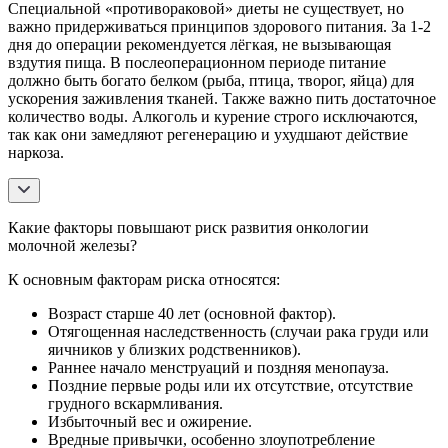
Специальной «противораковой» диеты не существует, но
важно придерживаться принципов здорового питания. За 1-2
дня до операции рекомендуется лёгкая, не вызывающая
вздутия пища. В послеоперационном периоде питание
должно быть богато белком (рыба, птица, творог, яйца) для
ускорения заживления тканей. Также важно пить достаточное
количество воды. Алкоголь и курение строго исключаются,
так как они замедляют регенерацию и ухудшают действие
наркоза.
Какие факторы повышают риск развития онкологии
молочной железы?
К основным факторам риска относятся:
Возраст старше 40 лет (основной фактор).
Отягощенная наследственность (случаи рака груди или
яичников у близких родственников).
Раннее начало менструаций и поздняя менопауза.
Поздние первые роды или их отсутствие, отсутствие
грудного вскармливания.
Избыточный вес и ожирение.
Вредные привычки, особенно злоупотребление