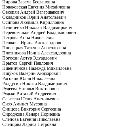
Нирова Зарема Беслановна
Новаковская Евгения Михайловна
Овсепян Андрей Вагаршакович
Окладников Юрий Анатольевич
Осипова Людмила Кирилловна
Пелипенко Николай Владимирович
Перевозчиков Андрей Владимирович
Петрова Анна Николаевна
Пешкова Ирина Александровна
Плисецкая Татьяна Анатольевна
Плотникова Ирина Александровна
Погосян Артур Эдуардович
Прытов Сергей Павлович
Пшеничнова Надежда Михайловна
Пшуков Валерий Андзорович
Роговик Юлия Николаевна
Ролдугин Никита Владимирович
Рудеева Наталья Викторовна
Рудько Виталий Андреевич
Сергеева Юлия Анатольевна
Сизо Аминет Мусовна
Синцова Виктория Сергеевна
Сироджова Ленара Нориевна
Слепова Евгения Николаевна
Слепцова Лариса Петровна