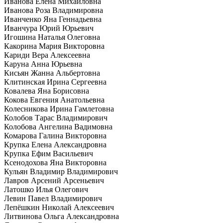
Иванова Елена Михайловна
Иванова Роза Владимировна
Иванченко Яна Геннадьевна
Иванчура Юрий Юрьевич
Игошина Наталья Олеговна
Какорина Мария Викторовна
Кариди Вера Алексеевна
Каруна Анна Юрьевна
Кисьян Жанна Альбертовна
Клитинская Ирина Сергеевна
Ковалева Яна Борисовна
Кокова Евгения Анатольевна
Колесникова Ирина Гамлетовна
Колобов Тарас Владимирович
Колобова Ангелина Вадимовна
Комарова Галина Викторовна
Крупка Елена Александровна
Крупка Ефим Васильевич
Ксенодохова Яна Викторовна
Кульян Владимир Владимирович
Лавров Арсений Арсеньевич
Латошко Илья Олегович
Левин Павел Владимирович
Лепёшкин Николай Алексеевич
Литвинова Ольга Александровна