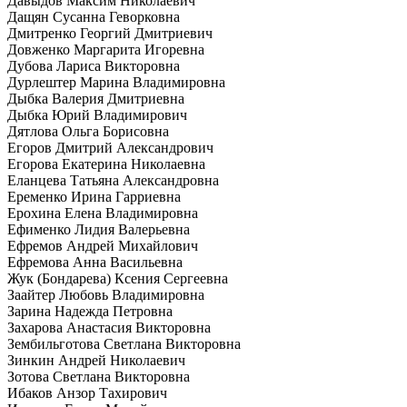
Давыдов Максим Николаевич
Дащян Сусанна Геворковна
Дмитренко Георгий Дмитриевич
Довженко Маргарита Игоревна
Дубова Лариса Викторовна
Дурлештер Марина Владимировна
Дыбка Валерия Дмитриевна
Дыбка Юрий Владимирович
Дятлова Ольга Борисовна
Егоров Дмитрий Александрович
Егорова Екатерина Николаевна
Еланцева Татьяна Александровна
Еременко Ирина Гарриевна
Ерохина Елена Владимировна
Ефименко Лидия Валерьевна
Ефремов Андрей Михайлович
Ефремова Анна Васильевна
Жук (Бондарева) Ксения Сергеевна
Заайтер Любовь Владимировна
Зарина Надежда Петровна
Захарова Анастасия Викторовна
Зембильготова Светлана Викторовна
Зинкин Андрей Николаевич
Зотова Светлана Викторовна
Ибаков Анзор Тахирович