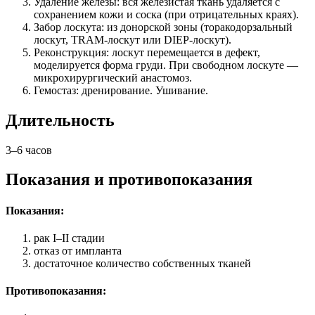
Удаление железы: вся железистая ткань удаляется с
сохранением кожи и соска (при отрицательных краях).
Забор лоскута: из донорской зоны (торакодорзальный
лоскут, TRAM-лоскут или DIEP-лоскут).
Реконструкция: лоскут перемещается в дефект,
моделируется форма груди. При свободном лоскуте —
микрохирургический анастомоз.
Гемостаз: дренирование. Ушивание.
Длительность
3–6 часов
Показания и противопоказания
Показания:
рак I–II стадии
отказ от импланта
достаточное количество собственных тканей
Противопоказания: