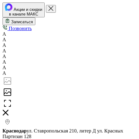
Акции и скидки
в канале МАКС
Записаться
Позвонить
А
А
А
А
А
А
А
А
Краснодар
ул. Ставропольская 210, литер Д
ул. Красных
Партизан 128