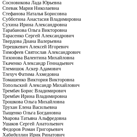
Сосновикова Лада Юрьевна
Спевак Мария Николаевна
Стефанова Наталья Борисовна
Субботина Анастасия Владимировна
Сухина Ирина Александровна
Тарабанова Ольга Викторовна
Тарасенко Сергей Александрович
Твердова Диана Валерьевна
Терешкевич Алексей Игоревич
Тимофеев Святослав Александрович
Тихонова Валентина Михайловна
Ткаченко Александр Геннадьевич
Тлемишок Аскер Адамович
Тлехуч Фатима Ахмедовна
Томашенко Виктория Викторовна
Топольский Александр Михайлович
Трембач Борис Владимирович
Трембач Ирина Владимировна
Трошкова Ольга Михайловна
Трухан Елена Васильевна
Тыщенко Ольга Богдановна
Уварова Татьяна Альфредовна
Ушаков Сергей Анатольевич
Федоров Роман Григорьевич
Хабибуллин Ирик Ринатович