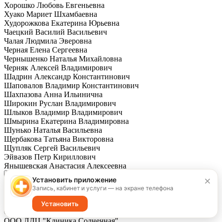
Хорошко Любовь Евгеньевна
Хуако Мариет Шхамбаевна
Худорожкова Екатерина Юрьевна
Чаецкий Василий Васильевич
Чалая Людмила Эверовна
Черная Елена Сергеевна
Чернышенко Наталья Михайловна
Черняк Алексей Владимирович
Шадрин Александр Константинович
Шаповалов Владимир Константинович
Шахпазова Анна Ильинична
Широкин Руслан Владимирович
Шлыков Владимир Владимирович
Шмырина Екатерина Владимировна
Шунько Наталья Васильевна
Щербакова Татьяна Викторовна
Щупляк Сергей Васильевич
Эйвазов Петр Кириллович
Янышевская Анастасия Алексеевна
×
Установить приложение
Филиал
Запись, кабинет и услуги — на экране телефона
Детский хирургический стационар
Установить
ООО "Клиника Преображенская"
ООО ЛДЦ "Клиника Солнечная"