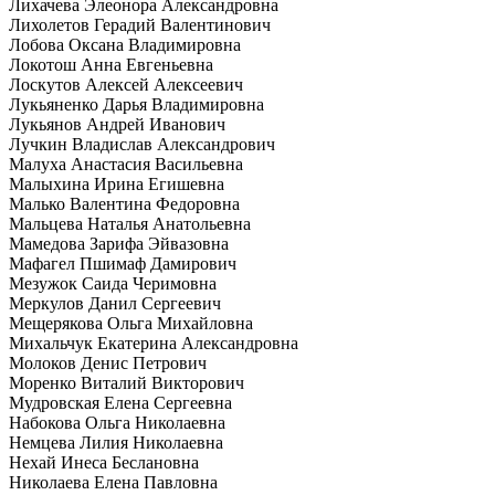
Лихачева Элеонора Александровна
Лихолетов Герадий Валентинович
Лобова Оксана Владимировна
Локотош Анна Евгеньевна
Лоскутов Алексей Алексеевич
Лукьяненко Дарья Владимировна
Лукьянов Андрей Иванович
Лучкин Владислав Александрович
Малуха Анастасия Васильевна
Малыхина Ирина Егишевна
Малько Валентина Федоровна
Мальцева Наталья Анатольевна
Мамедова Зарифа Эйвазовна
Мафагел Пшимаф Дамирович
Мезужок Саида Черимовна
Меркулов Данил Сергеевич
Мещерякова Ольга Михайловна
Михальчук Екатерина Александровна
Молоков Денис Петрович
Моренко Виталий Викторович
Мудровская Елена Сергеевна
Набокова Ольга Николаевна
Немцева Лилия Николаевна
Нехай Инеса Беслановна
Николаева Елена Павловна