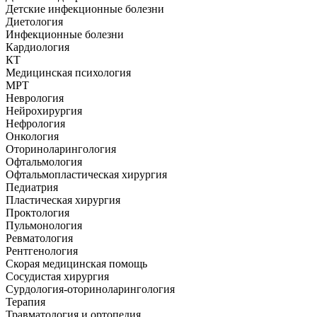
Детские инфекционные болезни
Диетология
Инфекционные болезни
Кардиология
КТ
Медицинская психология
МРТ
Неврология
Нейрохирургия
Нефрология
Онкология
Оториноларингология
Офтальмология
Офтальмопластическая хирургия
Педиатрия
Пластическая хирургия
Проктология
Пульмонология
Ревматология
Рентгенология
Скорая медицинская помощь
Сосудистая хирургия
Сурдология-оториноларингология
Терапия
Травматология и ортопедия