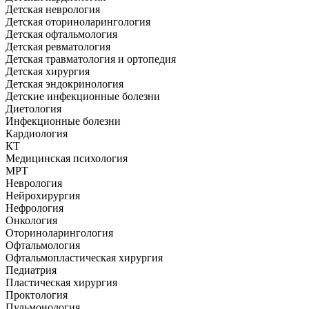
Детская неврология
Детская оториноларингология
Детская офтальмология
Детская ревматология
Детская травматология и ортопедия
Детская хирургия
Детская эндокринология
Детские инфекционные болезни
Диетология
Инфекционные болезни
Кардиология
КТ
Медицинская психология
МРТ
Неврология
Нейрохирургия
Нефрология
Онкология
Оториноларингология
Офтальмология
Офтальмопластическая хирургия
Педиатрия
Пластическая хирургия
Проктология
Пульмонология