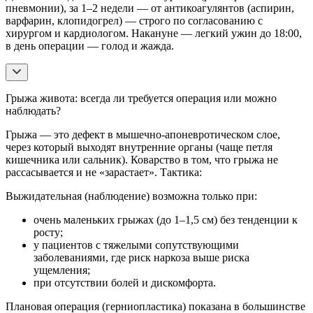
пневмонии), за 1–2 недели — от антикоагулянтов (аспирин,
варфарин, клопидогрел) — строго по согласованию с
хирургом и кардиологом. Накануне — легкий ужин до 18:00,
в день операции — голод и жажда.
Грыжа живота: всегда ли требуется операция или можно
наблюдать?
Грыжа — это дефект в мышечно-апоневротическом слое,
через который выходят внутренние органы (чаще петля
кишечника или сальник). Коварство в том, что грыжа не
рассасывается и не «зарастает». Тактика:
Выжидательная (наблюдение) возможна только при:
очень маленьких грыжах (до 1–1,5 см) без тенденции к
росту;
у пациентов с тяжелыми сопутствующими
заболеваниями, где риск наркоза выше риска
ущемления;
при отсутствии болей и дискомфорта.
Плановая операция (герниопластика) показана в большинстве