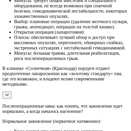
Минусы: требует общей анестезии и специального
оборудования, не всегда возможна при спаечной
болезни, гемодинамической нестабильности, некоторых
злокачественных опухолях.
Выбор: плановые операции (удаление желчного пузыря,
грыжи, аппендицит, операции на толстой кишке).
Открытая операция (лапаротомия):
Плюсы: обеспечивает лучший обзор и доступ при
массивных опухолях, перитоните, обширных спайках,
экстренных ситуациях с нестабильной гемодинамикой.
Минусы: большая травма, длительная реабилитация,
риск послеоперационных грыж.
В клинике «Солнечная» (Краснодар) хирурги отдают
предпочтение лапароскопии как «золотому стандарту» там,
где это возможно, и владеют всеми современными
методиками.
Послеоперационные швы: как понять, что заживление идет
нормально, а когда началось нагноение?
Нормальное заживление (первичное натяжение):