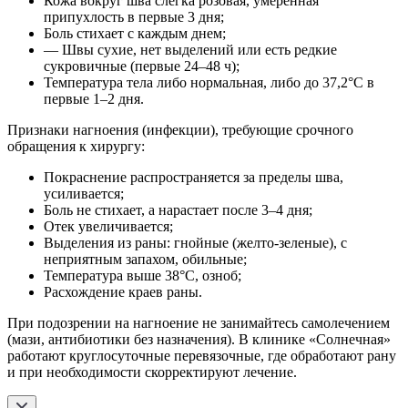
Кожа вокруг шва слегка розовая, умеренная
припухлость в первые 3 дня;
Боль стихает с каждым днем;
— Швы сухие, нет выделений или есть редкие
сукровичные (первые 24–48 ч);
Температура тела либо нормальная, либо до 37,2°С в
первые 1–2 дня.
Признаки нагноения (инфекции), требующие срочного
обращения к хирургу:
Покраснение распространяется за пределы шва,
усиливается;
Боль не стихает, а нарастает после 3–4 дня;
Отек увеличивается;
Выделения из раны: гнойные (желто-зеленые), с
неприятным запахом, обильные;
Температура выше 38°С, озноб;
Расхождение краев раны.
При подозрении на нагноение не занимайтесь самолечением
(мази, антибиотики без назначения). В клинике «Солнечная»
работают круглосуточные перевязочные, где обработают рану
и при необходимости скорректируют лечение.