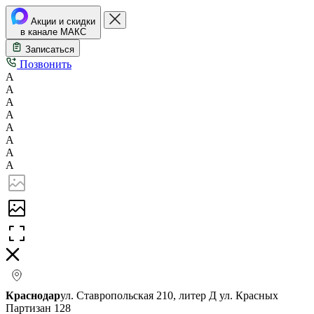
Акции и скидки
в канале МАКС
Записаться
Позвонить
А
А
А
А
А
А
А
А
Краснодар
ул. Ставропольская 210, литер Д
ул. Красных
Партизан 128