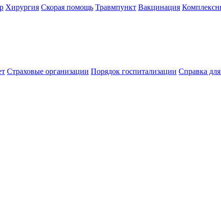
р
Хирургия
Скорая помощь
Травмпункт
Вакцинация
Комплексн
ет
Страховые организации
Порядок госпитализации
Справка дл