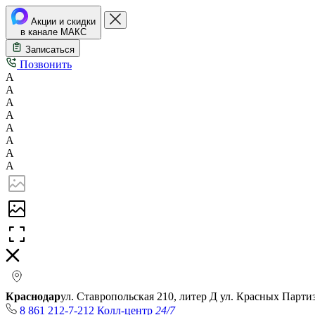
Акции и скидки
в канале МАКС
Записаться
Позвонить
А
А
А
А
А
А
А
А
Краснодар
ул. Ставропольская 210, литер Д
ул. Красных Парти
8 861 212-7-212
Колл-центр
24/7