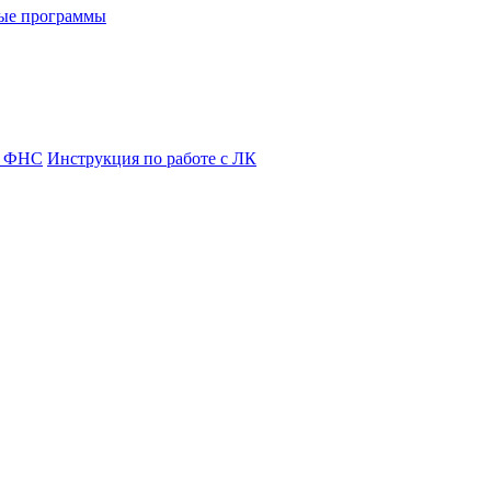
ые программы
я ФНС
Инструкция по работе с ЛК