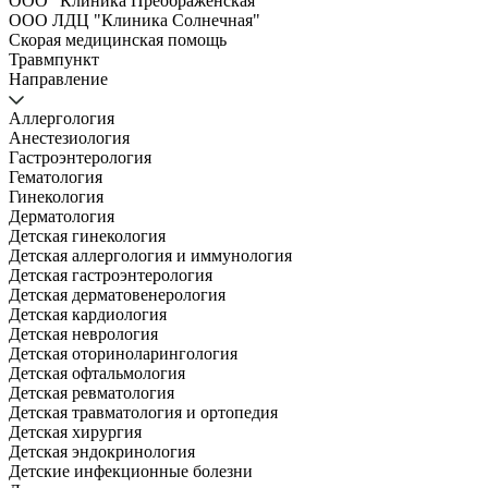
ООО "Клиника Преображенская"
ООО ЛДЦ "Клиника Солнечная"
Скорая медицинская помощь
Травмпункт
Направление
Аллергология
Анестезиология
Гастроэнтерология
Гематология
Гинекология
Дерматология
Детская гинекология
Детская аллергология и иммунология
Детская гастроэнтерология
Детская дерматовенерология
Детская кардиология
Детская неврология
Детская оториноларингология
Детская офтальмология
Детская ревматология
Детская травматология и ортопедия
Детская хирургия
Детская эндокринология
Детские инфекционные болезни