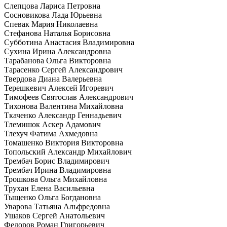
Слепцова Лариса Петровна
Сосновикова Лада Юрьевна
Спевак Мария Николаевна
Стефанова Наталья Борисовна
Субботина Анастасия Владимировна
Сухина Ирина Александровна
Тарабанова Ольга Викторовна
Тарасенко Сергей Александрович
Твердова Диана Валерьевна
Терешкевич Алексей Игоревич
Тимофеев Святослав Александрович
Тихонова Валентина Михайловна
Ткаченко Александр Геннадьевич
Тлемишок Аскер Адамович
Тлехуч Фатима Ахмедовна
Томашенко Виктория Викторовна
Топольский Александр Михайлович
Трембач Борис Владимирович
Трембач Ирина Владимировна
Трошкова Ольга Михайловна
Трухан Елена Васильевна
Тыщенко Ольга Богдановна
Уварова Татьяна Альфредовна
Ушаков Сергей Анатольевич
Федоров Роман Григорьевич