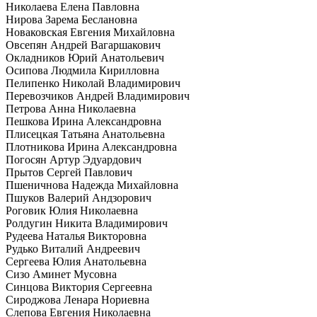
Николаева Елена Павловна
Нирова Зарема Беслановна
Новаковская Евгения Михайловна
Овсепян Андрей Вагаршакович
Окладников Юрий Анатольевич
Осипова Людмила Кирилловна
Пелипенко Николай Владимирович
Перевозчиков Андрей Владимирович
Петрова Анна Николаевна
Пешкова Ирина Александровна
Плисецкая Татьяна Анатольевна
Плотникова Ирина Александровна
Погосян Артур Эдуардович
Прытов Сергей Павлович
Пшеничнова Надежда Михайловна
Пшуков Валерий Андзорович
Роговик Юлия Николаевна
Ролдугин Никита Владимирович
Рудеева Наталья Викторовна
Рудько Виталий Андреевич
Сергеева Юлия Анатольевна
Сизо Аминет Мусовна
Синцова Виктория Сергеевна
Сироджова Ленара Нориевна
Слепова Евгения Николаевна