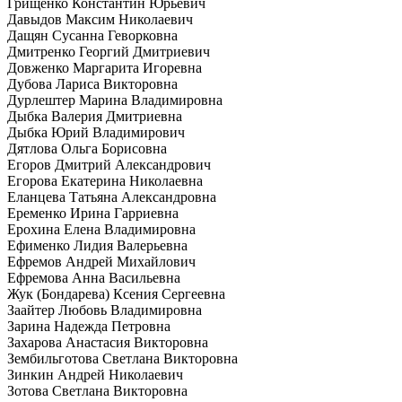
Грищенко Константин Юрьевич
Давыдов Максим Николаевич
Дащян Сусанна Геворковна
Дмитренко Георгий Дмитриевич
Довженко Маргарита Игоревна
Дубова Лариса Викторовна
Дурлештер Марина Владимировна
Дыбка Валерия Дмитриевна
Дыбка Юрий Владимирович
Дятлова Ольга Борисовна
Егоров Дмитрий Александрович
Егорова Екатерина Николаевна
Еланцева Татьяна Александровна
Еременко Ирина Гарриевна
Ерохина Елена Владимировна
Ефименко Лидия Валерьевна
Ефремов Андрей Михайлович
Ефремова Анна Васильевна
Жук (Бондарева) Ксения Сергеевна
Заайтер Любовь Владимировна
Зарина Надежда Петровна
Захарова Анастасия Викторовна
Зембильготова Светлана Викторовна
Зинкин Андрей Николаевич
Зотова Светлана Викторовна