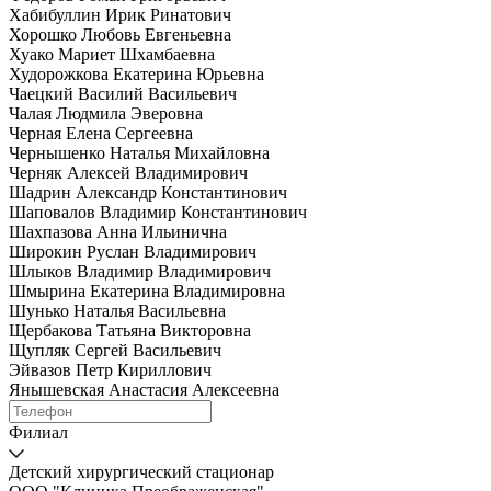
Хабибуллин Ирик Ринатович
Хорошко Любовь Евгеньевна
Хуако Мариет Шхамбаевна
Худорожкова Екатерина Юрьевна
Чаецкий Василий Васильевич
Чалая Людмила Эверовна
Черная Елена Сергеевна
Чернышенко Наталья Михайловна
Черняк Алексей Владимирович
Шадрин Александр Константинович
Шаповалов Владимир Константинович
Шахпазова Анна Ильинична
Широкин Руслан Владимирович
Шлыков Владимир Владимирович
Шмырина Екатерина Владимировна
Шунько Наталья Васильевна
Щербакова Татьяна Викторовна
Щупляк Сергей Васильевич
Эйвазов Петр Кириллович
Янышевская Анастасия Алексеевна
Филиал
Детский хирургический стационар