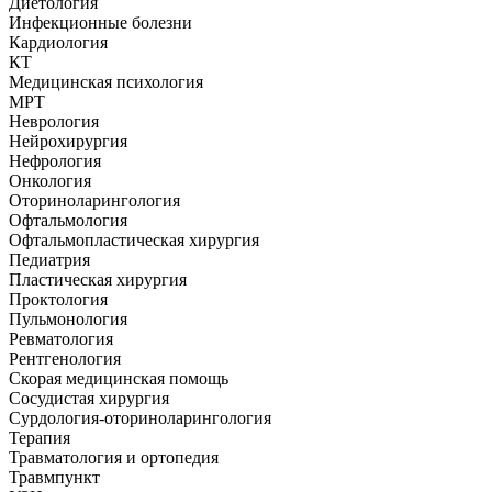
Диетология
Инфекционные болезни
Кардиология
КТ
Медицинская психология
МРТ
Неврология
Нейрохирургия
Нефрология
Онкология
Оториноларингология
Офтальмология
Офтальмопластическая хирургия
Педиатрия
Пластическая хирургия
Проктология
Пульмонология
Ревматология
Рентгенология
Скорая медицинская помощь
Сосудистая хирургия
Сурдология-оториноларингология
Терапия
Травматология и ортопедия
Травмпункт