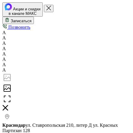
Акции и скидки
в канале МАКС
Записаться
Позвонить
А
А
А
А
А
А
А
А
Краснодар
ул. Ставропольская 210, литер Д
ул. Красных
Партизан 128