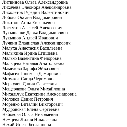
Литвинова Ольга Александровна
Лихачева Элеонора Александровна
Лихолетов Герадий Валентинович
Лобова Оксана Владимировна
Локотош Анна Евгеньевна
Лоскутов Алексей Алексеевич
Лукьяненко Дарья Владимировна
Лукьянов Андрей Иванович
Лучкин Владислав Александрович
Малуха Анастасия Васильевна
Малыхина Ирина Егишевна
Малько Валентина Федоровна
Мальцева Наталья Анатольевна
Мамедова Зарифа Эйвазовна
Мафагел Пшимаф Дамирович
Мезужок Саида Черимовна
Меркулов Данил Сергеевич
Мещерякова Ольга Михайловна
Михальчук Екатерина Александровна
Молоков Денис Петрович
Моренко Виталий Викторович
Мудровская Елена Сергеевна
Набокова Ольга Николаевна
Немцева Лилия Николаевна
Нехай Инеса Беслановна