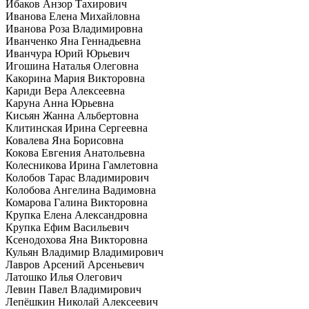
Ибаков Анзор Тахирович
Иванова Елена Михайловна
Иванова Роза Владимировна
Иванченко Яна Геннадьевна
Иванчура Юрий Юрьевич
Игошина Наталья Олеговна
Какорина Мария Викторовна
Кариди Вера Алексеевна
Каруна Анна Юрьевна
Кисьян Жанна Альбертовна
Клитинская Ирина Сергеевна
Ковалева Яна Борисовна
Кокова Евгения Анатольевна
Колесникова Ирина Гамлетовна
Колобов Тарас Владимирович
Колобова Ангелина Вадимовна
Комарова Галина Викторовна
Крупка Елена Александровна
Крупка Ефим Васильевич
Ксенодохова Яна Викторовна
Кульян Владимир Владимирович
Лавров Арсений Арсеньевич
Латошко Илья Олегович
Левин Павел Владимирович
Лепёшкин Николай Алексеевич