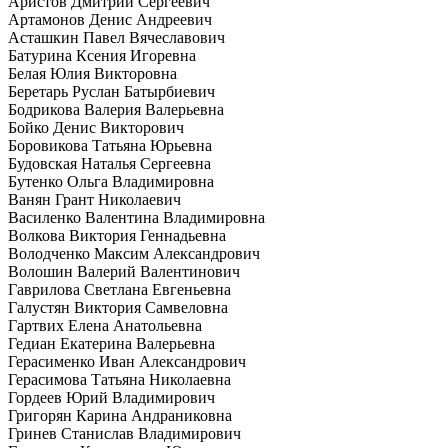
Аристов Дмитрий Сергеевич
Артамонов Денис Андреевич
Асташкин Павел Вячеславович
Батурина Ксения Игоревна
Белая Юлия Викторовна
Беретарь Руслан Батырбиевич
Бодрикова Валерия Валерьевна
Бойко Денис Викторович
Боровикова Татьяна Юрьевна
Будовская Наталья Сергеевна
Бутенко Ольга Владимировна
Ванян Грант Николаевич
Василенко Валентина Владимировна
Волкова Виктория Геннадьевна
Володченко Максим Александрович
Волошин Валерий Валентинович
Гаврилова Светлана Евгеньевна
Галустян Виктория Самвеловна
Гартвих Елена Анатольевна
Гедиан Екатерина Валерьевна
Герасименко Иван Александрович
Герасимова Татьяна Николаевна
Гордеев Юрий Владимирович
Григорян Карина Андраниковна
Гринев Станислав Владимирович