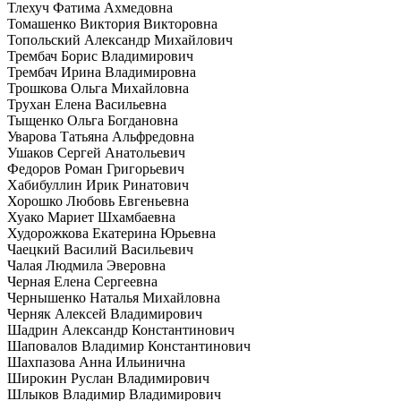
Тлехуч Фатима Ахмедовна
Томашенко Виктория Викторовна
Топольский Александр Михайлович
Трембач Борис Владимирович
Трембач Ирина Владимировна
Трошкова Ольга Михайловна
Трухан Елена Васильевна
Тыщенко Ольга Богдановна
Уварова Татьяна Альфредовна
Ушаков Сергей Анатольевич
Федоров Роман Григорьевич
Хабибуллин Ирик Ринатович
Хорошко Любовь Евгеньевна
Хуако Мариет Шхамбаевна
Худорожкова Екатерина Юрьевна
Чаецкий Василий Васильевич
Чалая Людмила Эверовна
Черная Елена Сергеевна
Чернышенко Наталья Михайловна
Черняк Алексей Владимирович
Шадрин Александр Константинович
Шаповалов Владимир Константинович
Шахпазова Анна Ильинична
Широкин Руслан Владимирович
Шлыков Владимир Владимирович