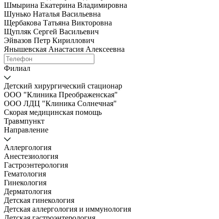
Шмырина Екатерина Владимировна
Шунько Наталья Васильевна
Щербакова Татьяна Викторовна
Щупляк Сергей Васильевич
Эйвазов Петр Кириллович
Янышевская Анастасия Алексеевна
Филиал
Детский хирургический стационар
ООО "Клиника Преображенская"
ООО ЛДЦ "Клиника Солнечная"
Скорая медицинская помощь
Травмпункт
Направление
Аллергология
Анестезиология
Гастроэнтерология
Гематология
Гинекология
Дерматология
Детская гинекология
Детская аллергология и иммунология
Детская гастроэнтерология