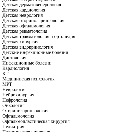
Детская дерматовенерология
Детская кардиология
Детская неврология
Детская оториноларингология
Детская офтальмология
Детская ревматология
Детская травматология и ортопедия
Детская хирургия
Детская эндокринология
Детские инфекционные болезни
Диетология
Инфекционные болезни
Кардиология
КТ
Медицинская психология
МРТ
Неврология
Нейрохирургия
Нефрология
Онкология
Оториноларингология
Офтальмология
Офтальмопластическая хирургия
Педиатрия
Пластическая хирургия