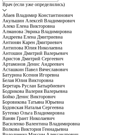
Врач (если уже определились)
Абаев Владимир Константинович
Акульшин Алексей Владимирович
Алеко Елена Викторовна
Алманова Эврика Владимировна
Андреева Елена Дмитриевна
Антинян Карен Дмитриевич
Антипова Юлия Николаевна
Антошин Дмитрий Валерьевич
Аристов Дмитрий Сергеевич
Артамонов Денис Андреевич
Асташкин Павел Вячеславович
Батурина Ксения Игоревна
Белая Юлия Викторовна
Беретарь Руслан Батырбиевич
Бодрикова Валерия Валерьевна
Бойко Денис Викторович
Боровикова Татьяна Юрьевна
Будовская Наталья Сергеевна
Бутенко Ольга Владимировна
Ванян Грант Николаевич
Василенко Валентина Владимировна
Волкова Виктория Геннадьевна
Володченко Максим Александрович