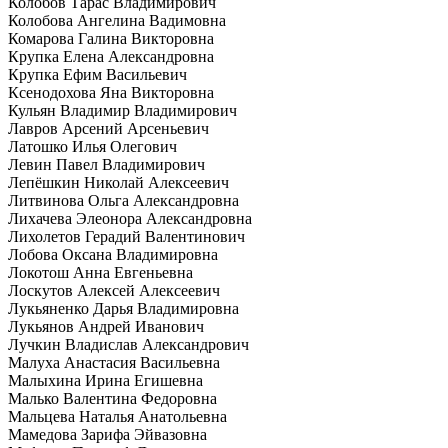
Колобов Тарас Владимирович
Колобова Ангелина Вадимовна
Комарова Галина Викторовна
Крупка Елена Александровна
Крупка Ефим Васильевич
Ксенодохова Яна Викторовна
Кульян Владимир Владимирович
Лавров Арсений Арсеньевич
Латошко Илья Олегович
Левин Павел Владимирович
Лепёшкин Николай Алексеевич
Литвинова Ольга Александровна
Лихачева Элеонора Александровна
Лихолетов Герадий Валентинович
Лобова Оксана Владимировна
Локотош Анна Евгеньевна
Лоскутов Алексей Алексеевич
Лукьяненко Дарья Владимировна
Лукьянов Андрей Иванович
Лучкин Владислав Александрович
Малуха Анастасия Васильевна
Малыхина Ирина Егишевна
Малько Валентина Федоровна
Мальцева Наталья Анатольевна
Мамедова Зарифа Эйвазовна