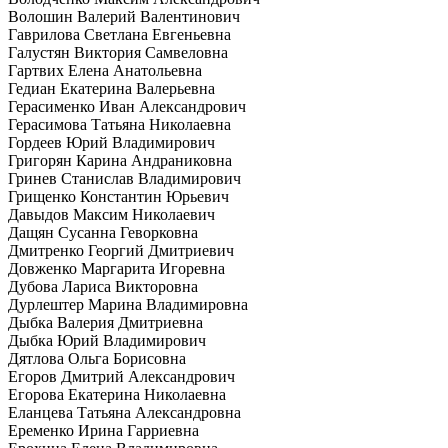
Волошин Валерий Валентинович
Гаврилова Светлана Евгеньевна
Галустян Виктория Самвеловна
Гартвих Елена Анатольевна
Гедиан Екатерина Валерьевна
Герасименко Иван Александрович
Герасимова Татьяна Николаевна
Гордеев Юрий Владимирович
Григорян Карина Андраниковна
Гринев Станислав Владимирович
Грищенко Константин Юрьевич
Давыдов Максим Николаевич
Дащян Сусанна Геворковна
Дмитренко Георгий Дмитриевич
Довженко Маргарита Игоревна
Дубова Лариса Викторовна
Дурлештер Марина Владимировна
Дыбка Валерия Дмитриевна
Дыбка Юрий Владимирович
Дятлова Ольга Борисовна
Егоров Дмитрий Александрович
Егорова Екатерина Николаевна
Еланцева Татьяна Александровна
Еременко Ирина Гарриевна