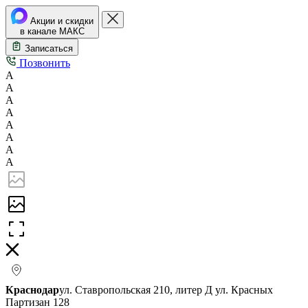
Акции и скидки
в канале МАКС
Записаться
Позвонить
А
А
А
А
А
А
А
А
Краснодар
ул. Ставропольская 210, литер Д
ул. Красных
Партизан 128