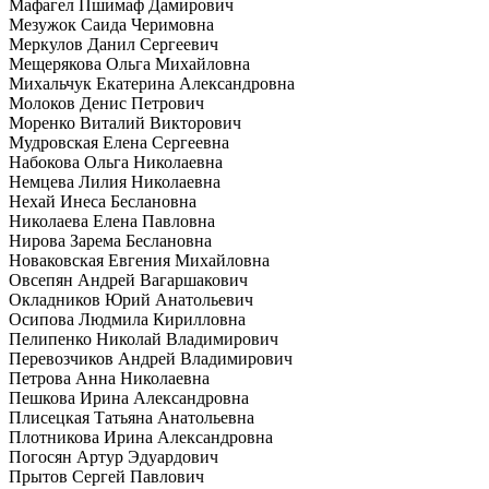
Мафагел Пшимаф Дамирович
Мезужок Саида Черимовна
Меркулов Данил Сергеевич
Мещерякова Ольга Михайловна
Михальчук Екатерина Александровна
Молоков Денис Петрович
Моренко Виталий Викторович
Мудровская Елена Сергеевна
Набокова Ольга Николаевна
Немцева Лилия Николаевна
Нехай Инеса Беслановна
Николаева Елена Павловна
Нирова Зарема Беслановна
Новаковская Евгения Михайловна
Овсепян Андрей Вагаршакович
Окладников Юрий Анатольевич
Осипова Людмила Кирилловна
Пелипенко Николай Владимирович
Перевозчиков Андрей Владимирович
Петрова Анна Николаевна
Пешкова Ирина Александровна
Плисецкая Татьяна Анатольевна
Плотникова Ирина Александровна
Погосян Артур Эдуардович
Прытов Сергей Павлович