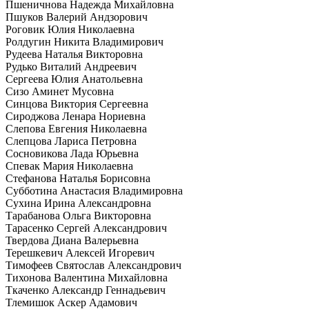
Пшеничнова Надежда Михайловна
Пшуков Валерий Андзорович
Роговик Юлия Николаевна
Ролдугин Никита Владимирович
Рудеева Наталья Викторовна
Рудько Виталий Андреевич
Сергеева Юлия Анатольевна
Сизо Аминет Мусовна
Синцова Виктория Сергеевна
Сироджова Ленара Нориевна
Слепова Евгения Николаевна
Слепцова Лариса Петровна
Сосновикова Лада Юрьевна
Спевак Мария Николаевна
Стефанова Наталья Борисовна
Субботина Анастасия Владимировна
Сухина Ирина Александровна
Тарабанова Ольга Викторовна
Тарасенко Сергей Александрович
Твердова Диана Валерьевна
Терешкевич Алексей Игоревич
Тимофеев Святослав Александрович
Тихонова Валентина Михайловна
Ткаченко Александр Геннадьевич
Тлемишок Аскер Адамович