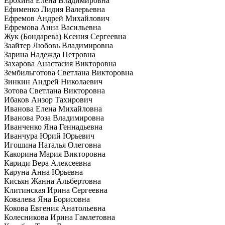
Ерохина Елена Владимировна
Ефименко Лидия Валерьевна
Ефремов Андрей Михайлович
Ефремова Анна Васильевна
Жук (Бондарева) Ксения Сергеевна
Заайтер Любовь Владимировна
Зарина Надежда Петровна
Захарова Анастасия Викторовна
Зембильготова Светлана Викторовна
Зинкин Андрей Николаевич
Зотова Светлана Викторовна
Ибаков Анзор Тахирович
Иванова Елена Михайловна
Иванова Роза Владимировна
Иванченко Яна Геннадьевна
Иванчура Юрий Юрьевич
Игошина Наталья Олеговна
Какорина Мария Викторовна
Кариди Вера Алексеевна
Каруна Анна Юрьевна
Кисьян Жанна Альбертовна
Клитинская Ирина Сергеевна
Ковалева Яна Борисовна
Кокова Евгения Анатольевна
Колесникова Ирина Гамлетовна