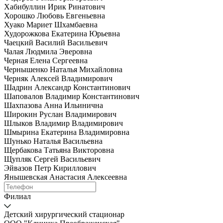
Хабибуллин Ирик Ринатович
Хорошко Любовь Евгеньевна
Хуако Мариет Шхамбаевна
Худорожкова Екатерина Юрьевна
Чаецкий Василий Васильевич
Чалая Людмила Эверовна
Черная Елена Сергеевна
Чернышенко Наталья Михайловна
Черняк Алексей Владимирович
Шадрин Александр Константинович
Шаповалов Владимир Константинович
Шахпазова Анна Ильинична
Широкин Руслан Владимирович
Шлыков Владимир Владимирович
Шмырина Екатерина Владимировна
Шунько Наталья Васильевна
Щербакова Татьяна Викторовна
Щупляк Сергей Васильевич
Эйвазов Петр Кириллович
Янышевская Анастасия Алексеевна
Филиал
Детский хирургический стационар