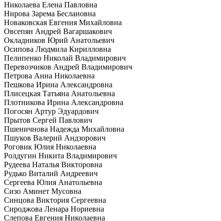
Николаева Елена Павловна
Нирова Зарема Беслановна
Новаковская Евгения Михайловна
Овсепян Андрей Вагаршакович
Окладников Юрий Анатольевич
Осипова Людмила Кирилловна
Пелипенко Николай Владимирович
Перевозчиков Андрей Владимирович
Петрова Анна Николаевна
Пешкова Ирина Александровна
Плисецкая Татьяна Анатольевна
Плотникова Ирина Александровна
Погосян Артур Эдуардович
Прытов Сергей Павлович
Пшеничнова Надежда Михайловна
Пшуков Валерий Андзорович
Роговик Юлия Николаевна
Ролдугин Никита Владимирович
Рудеева Наталья Викторовна
Рудько Виталий Андреевич
Сергеева Юлия Анатольевна
Сизо Аминет Мусовна
Синцова Виктория Сергеевна
Сироджова Ленара Нориевна
Слепова Евгения Николаевна