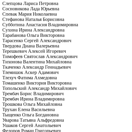
Слепцова Лариса Петровна
Сосновикова Лада Юрьевна
Спевак Мария Николаевна
Стефанова Наталья Борисовна
Субботина Анастасия Владимировна
Сухина Ирина Александровна
Тарабанова Ольга Викторовна
Тарасенко Сергей Александрович
Твердова Диана Валерьевна
Терешкевич Алексей Игоревич
Тимофеев Святослав Александрович
Тихонова Валентина Михайловна
Ткаченко Александр Геннадьевич
Тлемишок Аскер Адамович
Тлехуч Фатима Ахмедовна
Томашенко Виктория Викторовна
Топольский Александр Михайлович
Трембач Борис Владимирович
Трембач Ирина Владимировна
Трошкова Ольга Михайловна
Трухан Елена Васильевна
Тыщенко Ольга Богдановна
Уварова Татьяна Альфредовна
Ушаков Сергей Анатольевич
Федоров Роман Григорьевич