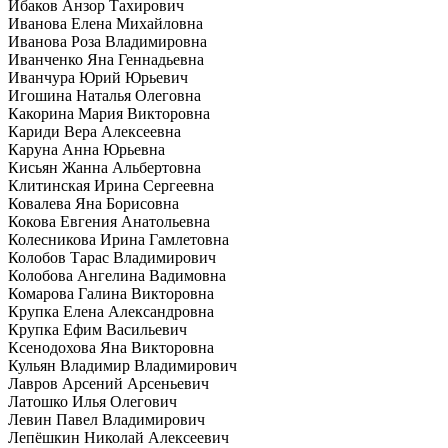
Ибаков Анзор Тахирович
Иванова Елена Михайловна
Иванова Роза Владимировна
Иванченко Яна Геннадьевна
Иванчура Юрий Юрьевич
Игошина Наталья Олеговна
Какорина Мария Викторовна
Кариди Вера Алексеевна
Каруна Анна Юрьевна
Кисьян Жанна Альбертовна
Клитинская Ирина Сергеевна
Ковалева Яна Борисовна
Кокова Евгения Анатольевна
Колесникова Ирина Гамлетовна
Колобов Тарас Владимирович
Колобова Ангелина Вадимовна
Комарова Галина Викторовна
Крупка Елена Александровна
Крупка Ефим Васильевич
Ксенодохова Яна Викторовна
Кульян Владимир Владимирович
Лавров Арсений Арсеньевич
Латошко Илья Олегович
Левин Павел Владимирович
Лепёшкин Николай Алексеевич