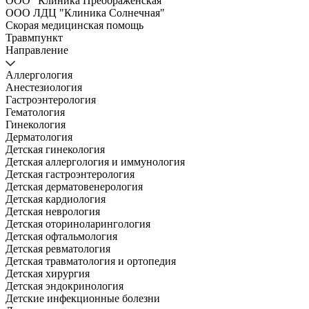
ООО "Клиника Преображенская"
ООО ЛДЦ "Клиника Солнечная"
Скорая медицинская помощь
Травмпункт
Направление
Аллергология
Анестезиология
Гастроэнтерология
Гематология
Гинекология
Дерматология
Детская гинекология
Детская аллергология и иммунология
Детская гастроэнтерология
Детская дерматовенерология
Детская кардиология
Детская неврология
Детская оториноларингология
Детская офтальмология
Детская ревматология
Детская травматология и ортопедия
Детская хирургия
Детская эндокринология
Детские инфекционные болезни