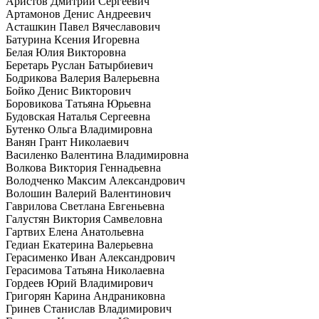
Аристов Дмитрий Сергеевич
Артамонов Денис Андреевич
Асташкин Павел Вячеславович
Батурина Ксения Игоревна
Белая Юлия Викторовна
Беретарь Руслан Батырбиевич
Бодрикова Валерия Валерьевна
Бойко Денис Викторович
Боровикова Татьяна Юрьевна
Будовская Наталья Сергеевна
Бутенко Ольга Владимировна
Ванян Грант Николаевич
Василенко Валентина Владимировна
Волкова Виктория Геннадьевна
Володченко Максим Александрович
Волошин Валерий Валентинович
Гаврилова Светлана Евгеньевна
Галустян Виктория Самвеловна
Гартвих Елена Анатольевна
Гедиан Екатерина Валерьевна
Герасименко Иван Александрович
Герасимова Татьяна Николаевна
Гордеев Юрий Владимирович
Григорян Карина Андраниковна
Гринев Станислав Владимирович