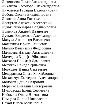
Литвинова Ольга Александровна
Лихачева Элеонора Александровна
Лихолетов Герадий Валентинович
Лобова Оксана Владимировна
Локотош Анна Евгеньевна
Лоскутов Алексей Алексеевич
Лукьяненко Дарья Владимировна
Лукьянов Андрей Иванович
Лучкин Владислав Александрович
Малуха Анастасия Васильевна
Малыхина Ирина Егишевна
Малько Валентина Федоровна
Мальцева Наталья Анатольевна
Мамедова Зарифа Эйвазовна
Мафагел Пшимаф Дамирович
Мезужок Саида Черимовна
Меркулов Данил Сергеевич
Мещерякова Ольга Михайловна
Михальчук Екатерина Александровна
Молоков Денис Петрович
Моренко Виталий Викторович
Мудровская Елена Сергеевна
Набокова Ольга Николаевна
Немцева Лилия Николаевна
Нехай Инеса Беслановна