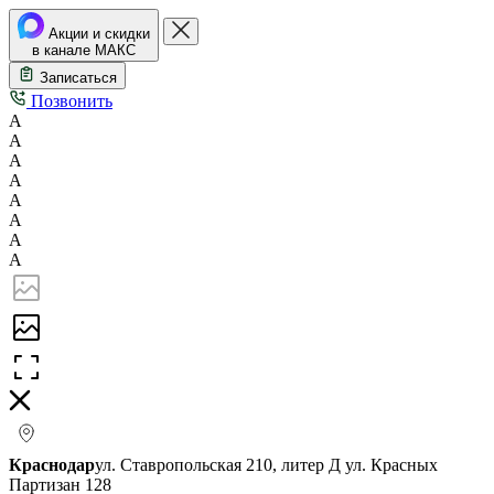
Акции и скидки
в канале МАКС
Записаться
Позвонить
А
А
А
А
А
А
А
А
Краснодар
ул. Ставропольская 210, литер Д
ул. Красных
Партизан 128