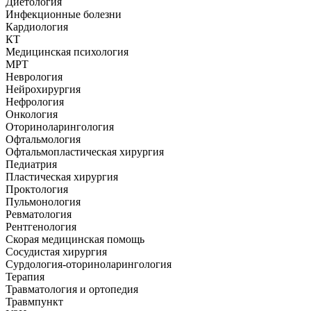
Диетология
Инфекционные болезни
Кардиология
КТ
Медицинская психология
МРТ
Неврология
Нейрохирургия
Нефрология
Онкология
Оториноларингология
Офтальмология
Офтальмопластическая хирургия
Педиатрия
Пластическая хирургия
Проктология
Пульмонология
Ревматология
Рентгенология
Скорая медицинская помощь
Сосудистая хирургия
Сурдология-оториноларингология
Терапия
Травматология и ортопедия
Травмпункт