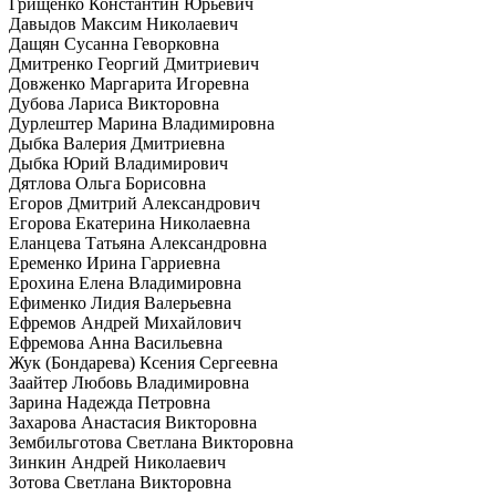
Грищенко Константин Юрьевич
Давыдов Максим Николаевич
Дащян Сусанна Геворковна
Дмитренко Георгий Дмитриевич
Довженко Маргарита Игоревна
Дубова Лариса Викторовна
Дурлештер Марина Владимировна
Дыбка Валерия Дмитриевна
Дыбка Юрий Владимирович
Дятлова Ольга Борисовна
Егоров Дмитрий Александрович
Егорова Екатерина Николаевна
Еланцева Татьяна Александровна
Еременко Ирина Гарриевна
Ерохина Елена Владимировна
Ефименко Лидия Валерьевна
Ефремов Андрей Михайлович
Ефремова Анна Васильевна
Жук (Бондарева) Ксения Сергеевна
Заайтер Любовь Владимировна
Зарина Надежда Петровна
Захарова Анастасия Викторовна
Зембильготова Светлана Викторовна
Зинкин Андрей Николаевич
Зотова Светлана Викторовна