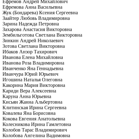
Ефремов Андрей Михайлович
Ефремова Анна Васильевна
Жук (Бондарева) Ксения Сергеевна
Заайтер Любовь Владимировна
Зарина Надежда Петровна
Захарова Анастасия Викторовна
Зембильготова Светлана Викторовна
Зинкин Андрей Николаевич
Зотова Светлана Викторовна
Ибаков Анзор Тахирович
Иванова Елена Михайловна
Иванова Роза Владимировна
Иванченко Яна Геннадьевна
Иванчура Юрий Юрьевич
Игошина Наталья Олеговна
Какорина Мария Викторовна
Кариди Вера Алексеевна
Каруна Анна Юрьевна
Кисьян Жанна Альбертовна
Клитинская Ирина Сергеевна
Ковалева Яна Борисовна
Кокова Евгения Анатольевна
Колесникова Ирина Гамлетовна
Колобов Тарас Владимирович
Колобова Ангелина Вадимовна