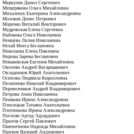
Меркулов Данил Сергеевич
Мещерякова Ольга Михайловна
Михальчук Екатерина Александровна
Молоков Денис Петрович
Моренко Виталий Викторович
Мудровская Елена Сергеевна
Набокова Ольга Николаевна
Немцева Лилия Николаевна
Нехай Инеса Беслановна
Николаева Елена Павловна
Нирова Зарема Беслановна
Новаковская Евгения Михайловна
Овсепян Андрей Вагаршакович
Окладников Юрий Анатольевич
Осипова Людмила Кирилловна
Пелипенко Николай Владимирович
Перевозчиков Андрей Владимирович
Петрова Анна Николаевна
Пешкова Ирина Александровна
Плисецкая Татьяна Анатольевна
Плотникова Ирина Александровна
Погосян Артур Эдуардович
Прытов Сергей Павлович
Пшеничнова Надежда Михайловна
Пшуков Валерий Андзорович