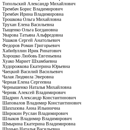
Топольский Александр Михайлович
Трембач Борис Владимирович
Трембач Ирина Владимировна
Трошкова Ольга Михайловна
Трухан Елена Васильевна
Тыщенко Ольга Богдановна
Уварова Татьяна Альфредовна
Ушаков Сергей Анатольевич
Федоров Роман Григорьевич
Хабибуллин Ирик Ринатович
Хорошко Любовь Евгеньевна
Хуако Мариет Шхамбаевна
Худорожкова Екатерина Юрьевна
Чаецкий Василий Васильевич
Чалая Людмила Эверовна
Черная Елена Сергеевна
Чернышенко Наталья Михайловна
Черняк Алексей Владимирович
Шадрин Александр Константинович
Шаповалов Владимир Константинович
Шахпазова Анна Ильинична
Широкин Руслан Владимирович
Шлыков Владимир Владимирович
Шмырина Екатерина Владимировна
Шунько Наталья Васильевна