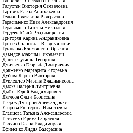
Гаврилова Светлана Евгеньевна
Галустян Виктория Самвеловна
Гартвих Елена Анатольевна
Гедиан Екатерина Валерьевна
Герасименко Иван Александрович
Герасимова Татьяна Николаевна
Гордеев Юрий Владимирович
Григорян Карина Андраниковна
Гринев Станислав Владимирович
Грищенко Константин Юрьевич
Давыдов Максим Николаевич
Дащян Сусанна Геворковна
Дмитренко Георгий Дмитриевич
Довженко Маргарита Игоревна
Дубова Лариса Викторовна
Дурлештер Марина Владимировна
Дыбка Валерия Дмитриевна
Дыбка Юрий Владимирович
Дятлова Ольга Борисовна
Егоров Дмитрий Александрович
Егорова Екатерина Николаевна
Еланцева Татьяна Александровна
Еременко Ирина Гарриевна
Ерохина Елена Владимировна
Ефименко Лидия Валерьевна