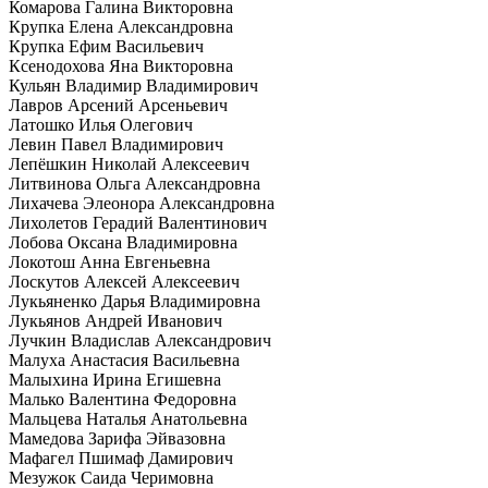
Комарова Галина Викторовна
Крупка Елена Александровна
Крупка Ефим Васильевич
Ксенодохова Яна Викторовна
Кульян Владимир Владимирович
Лавров Арсений Арсеньевич
Латошко Илья Олегович
Левин Павел Владимирович
Лепёшкин Николай Алексеевич
Литвинова Ольга Александровна
Лихачева Элеонора Александровна
Лихолетов Герадий Валентинович
Лобова Оксана Владимировна
Локотош Анна Евгеньевна
Лоскутов Алексей Алексеевич
Лукьяненко Дарья Владимировна
Лукьянов Андрей Иванович
Лучкин Владислав Александрович
Малуха Анастасия Васильевна
Малыхина Ирина Егишевна
Малько Валентина Федоровна
Мальцева Наталья Анатольевна
Мамедова Зарифа Эйвазовна
Мафагел Пшимаф Дамирович
Мезужок Саида Черимовна