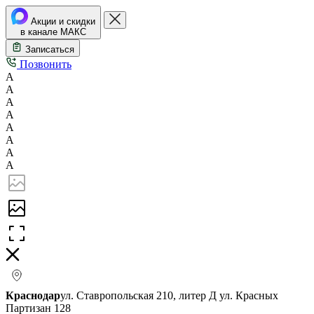
Акции и скидки
в канале МАКС
Записаться
Позвонить
А
А
А
А
А
А
А
А
Краснодар
ул. Ставропольская 210, литер Д
ул. Красных
Партизан 128