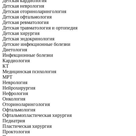
Детская кардиология
Детская неврология
Детская оториноларингология
Детская офтальмология
Детская ревматология
Детская травматология и ортопедия
Детская хирургия
Детская эндокринология
Детские инфекционные болезни
Диетология
Инфекционные болезни
Кардиология
КТ
Медицинская психология
МРТ
Неврология
Нейрохирургия
Нефрология
Онкология
Оториноларингология
Офтальмология
Офтальмопластическая хирургия
Педиатрия
Пластическая хирургия
Проктология