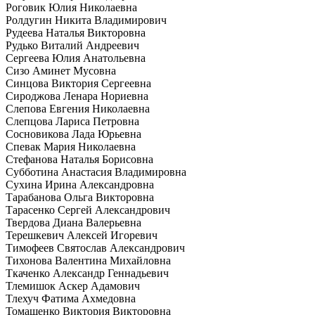
Роговик Юлия Николаевна
Ролдугин Никита Владимирович
Рудеева Наталья Викторовна
Рудько Виталий Андреевич
Сергеева Юлия Анатольевна
Сизо Аминет Мусовна
Синцова Виктория Сергеевна
Сироджова Ленара Нориевна
Слепова Евгения Николаевна
Слепцова Лариса Петровна
Сосновикова Лада Юрьевна
Спевак Мария Николаевна
Стефанова Наталья Борисовна
Субботина Анастасия Владимировна
Сухина Ирина Александровна
Тарабанова Ольга Викторовна
Тарасенко Сергей Александрович
Твердова Диана Валерьевна
Терешкевич Алексей Игоревич
Тимофеев Святослав Александрович
Тихонова Валентина Михайловна
Ткаченко Александр Геннадьевич
Тлемишок Аскер Адамович
Тлехуч Фатима Ахмедовна
Томашенко Виктория Викторовна