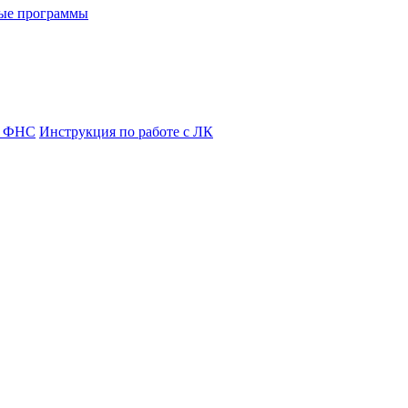
ые программы
я ФНС
Инструкция по работе с ЛК