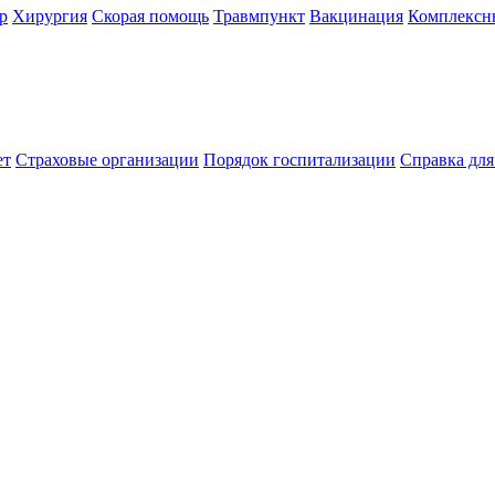
р
Хирургия
Скорая помощь
Травмпункт
Вакцинация
Комплексн
ет
Страховые организации
Порядок госпитализации
Справка дл