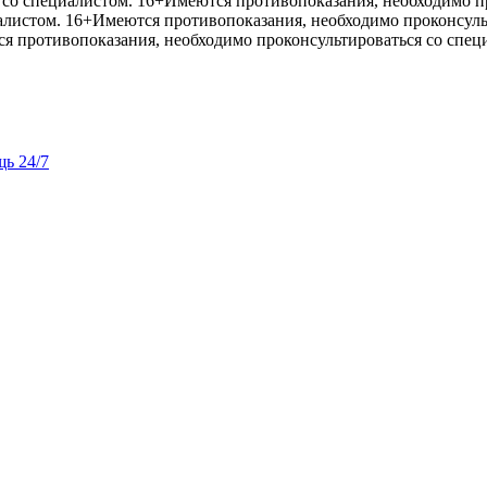
со специалистом. 16+
Имеются противопоказания, необходимо пр
алистом. 16+
Имеются противопоказания, необходимо проконсуль
я противопоказания, необходимо проконсультироваться со спец
ь 24/7