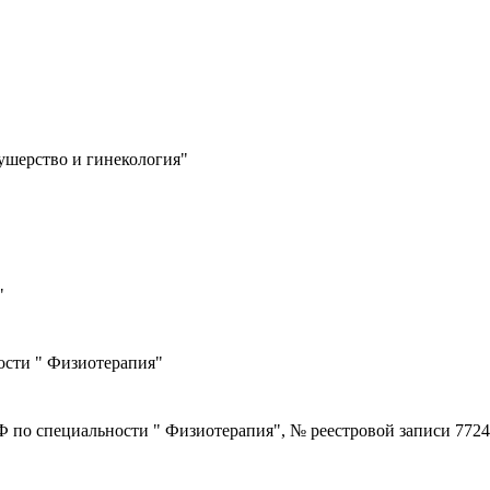
ушерство и гинекология"
"
ости " Физиотерапия"
о специальности " Физиотерапия", № реестровой записи 7724