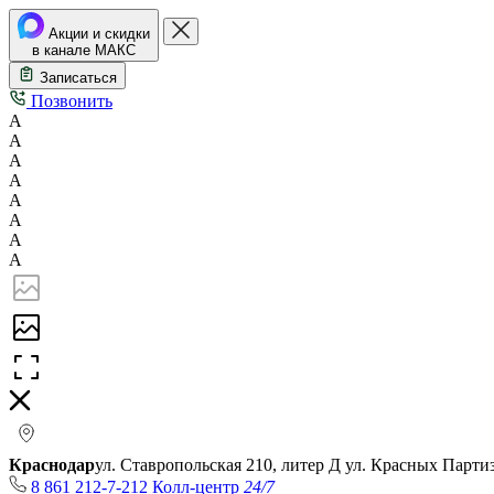
Акции и скидки
в канале МАКС
Записаться
Позвонить
А
А
А
А
А
А
А
А
Краснодар
ул. Ставропольская 210, литер Д
ул. Красных Парти
8 861 212-7-212
Колл-центр
24/7