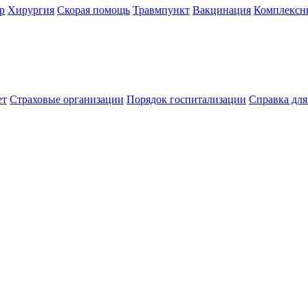
р
Хирургия
Скорая помощь
Травмпункт
Вакцинация
Комплексн
ет
Страховые организации
Порядок госпитализации
Справка дл