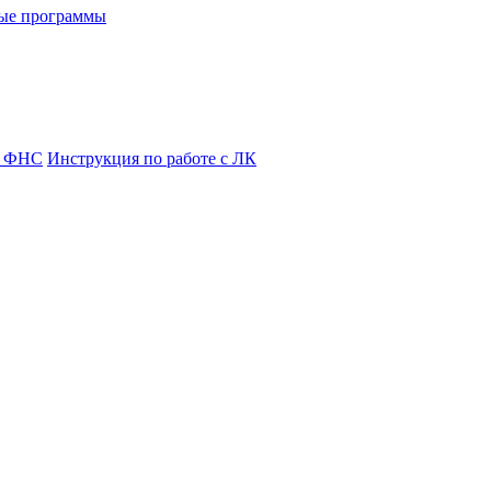
ые программы
я ФНС
Инструкция по работе с ЛК