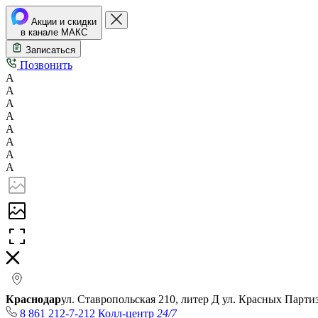
Акции и скидки
в канале МАКС
Записаться
Позвонить
А
А
А
А
А
А
А
А
Краснодар
ул. Ставропольская 210, литер Д
ул. Красных Парти
8 861 212-7-212
Колл-центр
24/7