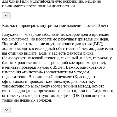
для близи) или мультифокальную коррекцию. Решение
принимается после полной диагностики.
Как часто проверять внутриглазное давление после 40 лет?
Глаукома — коварное заболевание, которое долго протекает
без симптомов, но необратимо разрушает зрительный нерв.
После 40 лет измерение внутриглазного давления (ВГД)
должно входить в ежегодный обязательный чек-ап, даже если
вы отлично видите. Если у вас есть факторы риска
(близорукость высокой степени, сахарный диабет, глаукома у
близких родственников, афро-карибское происхождение),
начинать проверки нужно с 35 лет. Важно: однократного
измерения «пипеткой» (бесконтактным методом)
недостаточно. В клинике «Солнечная» (Краснодар)
офтальмологи проводят комплексную диагностику:
тонометрию по Маклакову (более точный метод), осмотр
глазного дна (диска зрительного нерва) и, при необходимости,
оптическую когерентную томографию (ОКТ) для оценки
толщины нервных волокон.