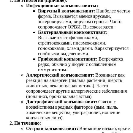
По этиологии (причине):
Инфекционные конъюнктивиты:
Вирусный конъюнктивит:
Наиболее частая
форма. Вызывается аденовирусами,
энтеровирусами, вирусом герпеса. Часто
сопровождает ОРВИ. Высокозаразен.
Бактериальный конъюнктивит:
Вызывается стафилококками,
стрептококками, пневмококками,
гонококками, хламидиями. Характеризуется
гнойными выделениями.
Грибковый конъюнктивит:
Встречается
редко, обычно у людей с ослабленным
иммунитетом.
Аллергический конъюнктивит:
Возникает как
реакция на аллерген (пыльца растений, шерсть
животных, лекарства, косметика). Часто
сопровождает другие аллергические заболевания
(поллиноз, бронхиальная астма).
Дистрофический конъюнктивит:
Связан с
воздействием вредных факторов (дым, пыль,
химические вещества, ультрафиолет, ношение
контактных линз).
По течению:
Острый конъюнктивит:
Внезапное начало, яркие