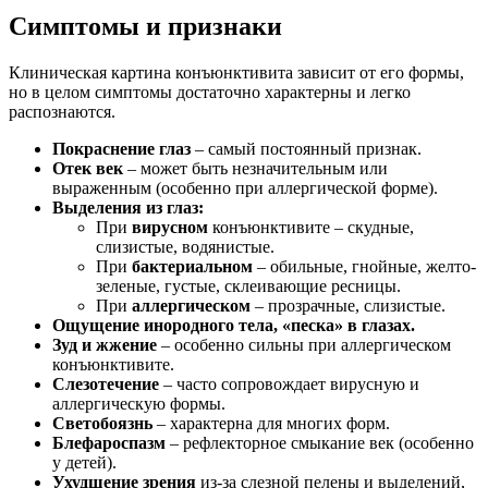
Симптомы и признаки
Клиническая картина конъюнктивита зависит от его формы,
но в целом симптомы достаточно характерны и легко
распознаются.
Покраснение глаз
– самый постоянный признак.
Отек век
– может быть незначительным или
выраженным (особенно при аллергической форме).
Выделения из глаз:
При
вирусном
конъюнктивите – скудные,
слизистые, водянистые.
При
бактериальном
– обильные, гнойные, желто-
зеленые, густые, склеивающие ресницы.
При
аллергическом
– прозрачные, слизистые.
Ощущение инородного тела, «песка» в глазах.
Зуд и жжение
– особенно сильны при аллергическом
конъюнктивите.
Слезотечение
– часто сопровождает вирусную и
аллергическую формы.
Светобоязнь
– характерна для многих форм.
Блефароспазм
– рефлекторное смыкание век (особенно
у детей).
Ухудшение зрения
из-за слезной пелены и выделений,