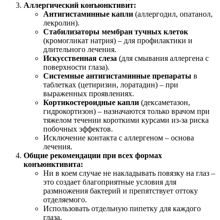
Аллергический конъюнктивит:
Антигистаминные капли
(аллергодил, опатанол,
лекролин).
Стабилизаторы мембран тучных клеток
(кромогликат натрия) – для профилактики и
длительного лечения.
Искусственная слеза
(для смывания аллергена с
поверхности глаза).
Системные антигистаминные препараты
в
таблетках (цетиризин, лоратадин) – при
выраженных проявлениях.
Кортикостероидные капли
(дексаметазон,
гидрокортизон) – назначаются только врачом при
тяжелом течении короткими курсами из-за риска
побочных эффектов.
Исключение контакта с аллергеном – основа
лечения.
Общие рекомендации при всех формах
конъюнктивита:
Ни в коем случае не накладывать повязку на глаз –
это создает благоприятные условия для
размножения бактерий и препятствует оттоку
отделяемого.
Использовать отдельную пипетку для каждого
глаза.