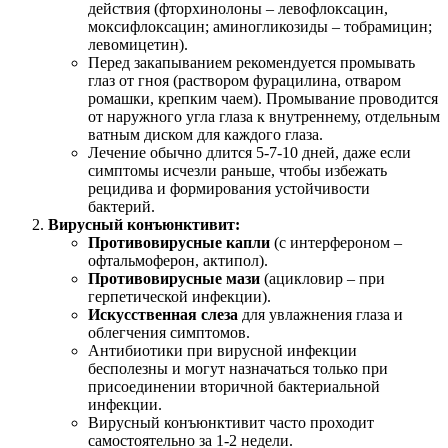
действия (фторхинолоны – левофлоксацин,
моксифлоксацин; аминогликозиды – тобрамицин;
левомицетин).
Перед закапыванием рекомендуется промывать
глаз от гноя (раствором фурацилина, отваром
ромашки, крепким чаем). Промывание проводится
от наружного угла глаза к внутреннему, отдельным
ватным диском для каждого глаза.
Лечение обычно длится 5-7-10 дней, даже если
симптомы исчезли раньше, чтобы избежать
рецидива и формирования устойчивости
бактерий.
Вирусный конъюнктивит:
Противовирусные капли
(с интерфероном –
офтальмоферон, актипол).
Противовирусные мази
(ацикловир – при
герпетической инфекции).
Искусственная слеза
для увлажнения глаза и
облегчения симптомов.
Антибиотики при вирусной инфекции
бесполезны и могут назначаться только при
присоединении вторичной бактериальной
инфекции.
Вирусный конъюнктивит часто проходит
самостоятельно за 1-2 недели.