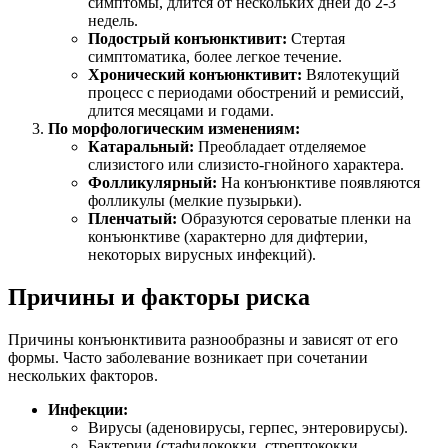
симптомы, длится от нескольких дней до 2-3
недель.
Подострый конъюнктивит:
Стертая
симптоматика, более легкое течение.
Хронический конъюнктивит:
Вялотекущий
процесс с периодами обострений и ремиссий,
длится месяцами и годами.
По морфологическим изменениям:
Катаральный:
Преобладает отделяемое
слизистого или слизисто-гнойного характера.
Фолликулярный:
На конъюнктиве появляются
фолликулы (мелкие пузырьки).
Пленчатый:
Образуются сероватые пленки на
конъюнктиве (характерно для дифтерии,
некоторых вирусных инфекций).
Причины и факторы риска
Причины конъюнктивита разнообразны и зависят от его
формы. Часто заболевание возникает при сочетании
нескольких факторов.
Инфекции:
Вирусы (аденовирусы, герпес, энтеровирусы).
Бактерии (стафилококки, стрептококки,