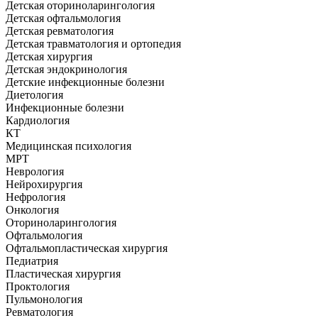
Детская оториноларингология
Детская офтальмология
Детская ревматология
Детская травматология и ортопедия
Детская хирургия
Детская эндокринология
Детские инфекционные болезни
Диетология
Инфекционные болезни
Кардиология
КТ
Медицинская психология
МРТ
Неврология
Нейрохирургия
Нефрология
Онкология
Оториноларингология
Офтальмология
Офтальмопластическая хирургия
Педиатрия
Пластическая хирургия
Проктология
Пульмонология
Ревматология