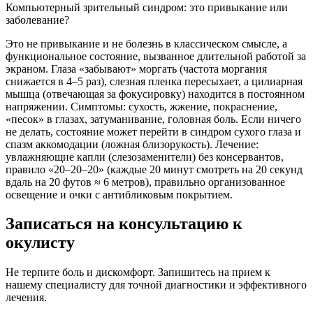
Компьютерный зрительный синдром: это привыкание или
заболевание?
Это не привыкание и не болезнь в классическом смысле, а
функциональное состояние, вызванное длительной работой за
экраном. Глаза «забывают» моргать (частота моргания
снижается в 4–5 раз), слезная пленка пересыхает, а цилиарная
мышца (отвечающая за фокусировку) находится в постоянном
напряжении. Симптомы: сухость, жжение, покраснение,
«песок» в глазах, затуманивание, головная боль. Если ничего
не делать, состояние может перейти в синдром сухого глаза и
спазм аккомодации (ложная близорукость). Лечение:
увлажняющие капли (слезозаменители) без консервантов,
правило «20–20–20» (каждые 20 минут смотреть на 20 секунд
вдаль на 20 футов ≈ 6 метров), правильно организованное
освещение и очки с антибликовым покрытием.
Записаться на консультацию к
окулисту
Не терпите боль и дискомфорт. Запишитесь на прием к
нашему специалисту для точной диагностики и эффективного
лечения.