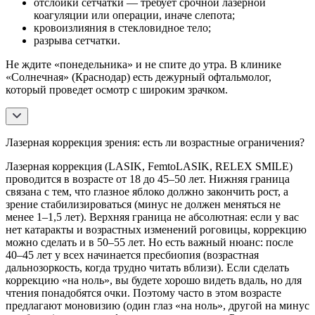
отслойки сетчатки — требует срочной лазерной
коагуляции или операции, иначе слепота;
кровоизлияния в стекловидное тело;
разрыва сетчатки.
Не ждите «понедельника» и не спите до утра. В клинике
«Солнечная» (Краснодар) есть дежурный офтальмолог,
который проведет осмотр с широким зрачком.
Лазерная коррекция зрения: есть ли возрастные ограничения?
Лазерная коррекция (LASIK, FemtoLASIK, RELEX SMILE)
проводится в возрасте от 18 до 45–50 лет. Нижняя граница
связана с тем, что глазное яблоко должно закончить рост, а
зрение стабилизироваться (минус не должен меняться не
менее 1–1,5 лет). Верхняя граница не абсолютная: если у вас
нет катаракты и возрастных изменений роговицы, коррекцию
можно сделать и в 50–55 лет. Но есть важный нюанс: после
40–45 лет у всех начинается пресбиопия (возрастная
дальнозоркость, когда трудно читать вблизи). Если сделать
коррекцию «на ноль», вы будете хорошо видеть вдаль, но для
чтения понадобятся очки. Поэтому часто в этом возрасте
предлагают моновизию (один глаз «на ноль», другой на минус