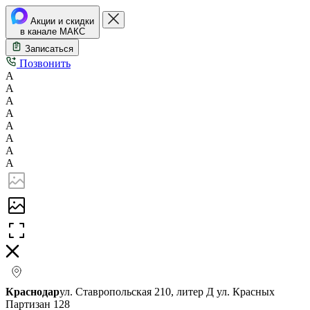
Акции и скидки
в канале МАКС
Записаться
Позвонить
А
А
А
А
А
А
А
А
Краснодар
ул. Ставропольская 210, литер Д
ул. Красных
Партизан 128