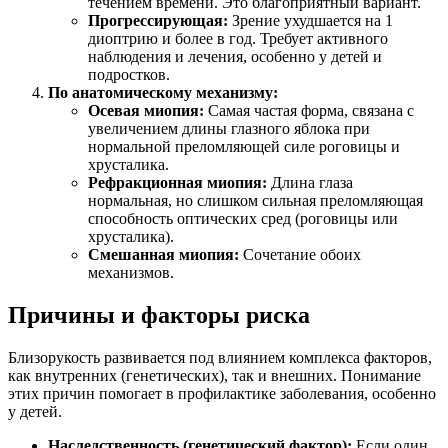
течением времени. Это благоприятный вариант.
Прогрессирующая:
Зрение ухудшается на 1
диоптрию и более в год. Требует активного
наблюдения и лечения, особенно у детей и
подростков.
По анатомическому механизму:
Осевая миопия:
Самая частая форма, связана с
увеличением длины глазного яблока при
нормальной преломляющей силе роговицы и
хрусталика.
Рефракционная миопия:
Длина глаза
нормальная, но слишком сильная преломляющая
способность оптических сред (роговицы или
хрусталика).
Смешанная миопия:
Сочетание обоих
механизмов.
Причины и факторы риска
Близорукость развивается под влиянием комплекса факторов,
как внутренних (генетических), так и внешних. Понимание
этих причин помогает в профилактике заболевания, особенно
у детей.
Наследственность (генетический фактор):
Если один