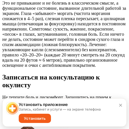
Это не привыкание и не болезнь в классическом смысле, а
функциональное состояние, вызванное длительной работой за
экраном. Глаза «забывают» моргать (частота моргания
снижается в 4–5 раз), слезная пленка пересыхает, а цилиарная
мышца (отвечающая за фокусировку) находится в постоянном
напряжении. Симптомы: сухость, жжение, покраснение,
«песок» в глазах, затуманивание, головная боль. Если ничего
не делать, состояние может перейти в синдром сухого глаза и
спазм аккомодации (ложная близорукость). Лечение:
увлажняющие капли (слезозаменители) без консервантов,
правило «20–20–20» (каждые 20 минут смотреть на 20 секунд
вдаль на 20 футов ≈ 6 метров), правильно организованное
освещение и очки с антибликовым покрытием.
Записаться на консультацию к
окулисту
Не терпите боль и дискомфорт. Запишитесь на прием к
нашему специалисту для точной диагностики и эффективного
×
Установить приложение
лечения.
Запись, кабинет и услуги — на экране телефона
Записаться на прием
Установить