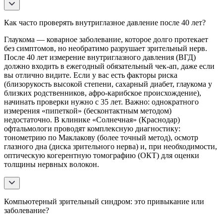
Как часто проверять внутриглазное давление после 40 лет?
Глаукома — коварное заболевание, которое долго протекает
без симптомов, но необратимо разрушает зрительный нерв.
После 40 лет измерение внутриглазного давления (ВГД)
должно входить в ежегодный обязательный чек-ап, даже если
вы отлично видите. Если у вас есть факторы риска
(близорукость высокой степени, сахарный диабет, глаукома у
близких родственников, афро-карибское происхождение),
начинать проверки нужно с 35 лет. Важно: однократного
измерения «пипеткой» (бесконтактным методом)
недостаточно. В клинике «Солнечная» (Краснодар)
офтальмологи проводят комплексную диагностику:
тонометрию по Маклакову (более точный метод), осмотр
глазного дна (диска зрительного нерва) и, при необходимости,
оптическую когерентную томографию (ОКТ) для оценки
толщины нервных волокон.
Компьютерный зрительный синдром: это привыкание или
заболевание?