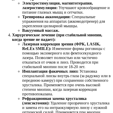
Электростимуляция, магнитотерапия,
лазеростимуляция:
Улучшают кровообращение и
питание глазных мышц и сетчатки.
Тренировка аккомодации:
Специальные
упражнения на аппаратах (аккомодотренер) для
укрепления цилиарной мышцы.
Вакуумный массаж.
Хирургическое лечение (при стабильной миопии,
когда зрение не падает):
Лазерная коррекция зрения (ФРК, LASIK,
ReLEx SMILE):
Изменение формы роговицы с
помощью эксимерного или фемтосекундного
лазера. Позволяет полностью или частично
отказаться от очков и линз. Проводится при
стабильной миопии после 18-20 лет.
Имплантация факичных линз:
Установка
специальной линзы внутрь глаза (за радужку или в
переднюю камеру) при сохранении собственного
хрусталика. Применяется при очень высокой
степени миопии, когда лазерная коррекция
противопоказана.
Рефракционная замена хрусталика
(ленсэктомия):
Удаление прозрачного хрусталика
и замена его на интраокулярную линзу с нужной
оптической силой. Применяется при миопии