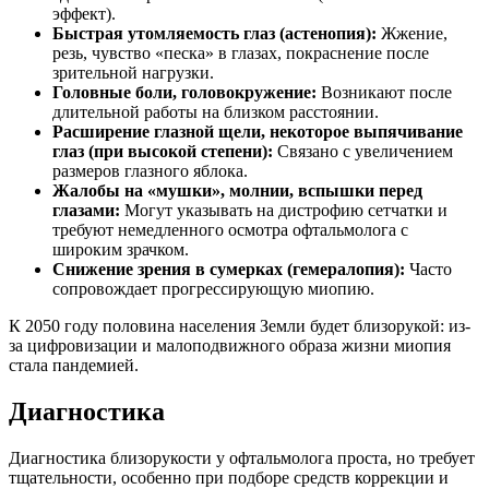
эффект).
Быстрая утомляемость глаз (астенопия):
Жжение,
резь, чувство «песка» в глазах, покраснение после
зрительной нагрузки.
Головные боли, головокружение:
Возникают после
длительной работы на близком расстоянии.
Расширение глазной щели, некоторое выпячивание
глаз (при высокой степени):
Связано с увеличением
размеров глазного яблока.
Жалобы на «мушки», молнии, вспышки перед
глазами:
Могут указывать на дистрофию сетчатки и
требуют немедленного осмотра офтальмолога с
широким зрачком.
Снижение зрения в сумерках (гемералопия):
Часто
сопровождает прогрессирующую миопию.
К 2050 году половина населения Земли будет близорукой: из-
за цифровизации и малоподвижного образа жизни миопия
стала пандемией.
Диагностика
Диагностика близорукости у офтальмолога проста, но требует
тщательности, особенно при подборе средств коррекции и