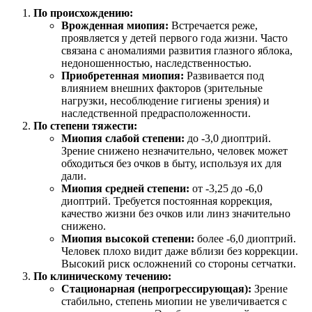
По происхождению:
Врожденная миопия:
Встречается реже,
проявляется у детей первого года жизни. Часто
связана с аномалиями развития глазного яблока,
недоношенностью, наследственностью.
Приобретенная миопия:
Развивается под
влиянием внешних факторов (зрительные
нагрузки, несоблюдение гигиены зрения) и
наследственной предрасположенности.
По степени тяжести:
Миопия слабой степени:
до -3,0 диоптрий.
Зрение снижено незначительно, человек может
обходиться без очков в быту, используя их для
дали.
Миопия средней степени:
от -3,25 до -6,0
диоптрий. Требуется постоянная коррекция,
качество жизни без очков или линз значительно
снижено.
Миопия высокой степени:
более -6,0 диоптрий.
Человек плохо видит даже вблизи без коррекции.
Высокий риск осложнений со стороны сетчатки.
По клиническому течению:
Стационарная (непрогрессирующая):
Зрение
стабильно, степень миопии не увеличивается с