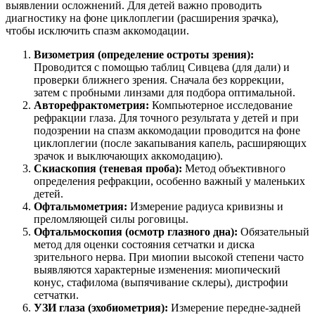
выявлении осложнений. Для детей важно проводить
диагностику на фоне циклоплегии (расширения зрачка),
чтобы исключить спазм аккомодации.
Визометрия (определение остроты зрения):
Проводится с помощью таблиц Сивцева (для дали) и
проверки ближнего зрения. Сначала без коррекции,
затем с пробными линзами для подбора оптимальной.
Авторефрактометрия:
Компьютерное исследование
рефракции глаза. Для точного результата у детей и при
подозрении на спазм аккомодации проводится на фоне
циклоплегии (после закапывания капель, расширяющих
зрачок и выключающих аккомодацию).
Скиаскопия (теневая проба):
Метод объективного
определения рефракции, особенно важный у маленьких
детей.
Офтальмометрия:
Измерение радиуса кривизны и
преломляющей силы роговицы.
Офтальмоскопия (осмотр глазного дна):
Обязательный
метод для оценки состояния сетчатки и диска
зрительного нерва. При миопии высокой степени часто
выявляются характерные изменения: миопический
конус, стафилома (выпячивание склеры), дистрофии
сетчатки.
УЗИ глаза (эхобиометрия):
Измерение передне-задней