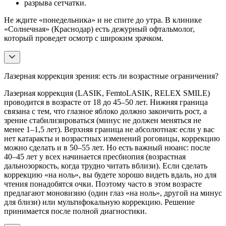
разрыва сетчатки.
Не ждите «понедельника» и не спите до утра. В клинике
«Солнечная» (Краснодар) есть дежурный офтальмолог,
который проведет осмотр с широким зрачком.
Лазерная коррекция зрения: есть ли возрастные ограничения?
Лазерная коррекция (LASIK, FemtoLASIK, RELEX SMILE)
проводится в возрасте от 18 до 45–50 лет. Нижняя граница
связана с тем, что глазное яблоко должно закончить рост, а
зрение стабилизироваться (минус не должен меняться не
менее 1–1,5 лет). Верхняя граница не абсолютная: если у вас
нет катаракты и возрастных изменений роговицы, коррекцию
можно сделать и в 50–55 лет. Но есть важный нюанс: после
40–45 лет у всех начинается пресбиопия (возрастная
дальнозоркость, когда трудно читать вблизи). Если сделать
коррекцию «на ноль», вы будете хорошо видеть вдаль, но для
чтения понадобятся очки. Поэтому часто в этом возрасте
предлагают моновизию (один глаз «на ноль», другой на минус
для близи) или мультифокальную коррекцию. Решение
принимается после полной диагностики.