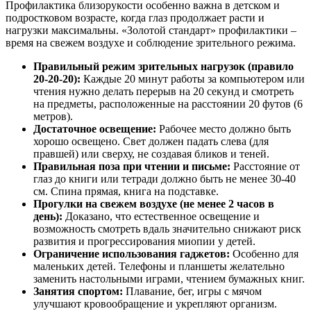
Профилактика близорукости особенно важна в детском и
подростковом возрасте, когда глаз продолжает расти и
нагрузки максимальны. «Золотой стандарт» профилактики –
время на свежем воздухе и соблюдение зрительного режима.
Правильный режим зрительных нагрузок (правило
20-20-20):
Каждые 20 минут работы за компьютером или
чтения нужно делать перерыв на 20 секунд и смотреть
на предметы, расположенные на расстоянии 20 футов (6
метров).
Достаточное освещение:
Рабочее место должно быть
хорошо освещено. Свет должен падать слева (для
правшей) или сверху, не создавая бликов и теней.
Правильная поза при чтении и письме:
Расстояние от
глаз до книги или тетради должно быть не менее 30-40
см. Спина прямая, книга на подставке.
Прогулки на свежем воздухе (не менее 2 часов в
день):
Доказано, что естественное освещение и
возможность смотреть вдаль значительно снижают риск
развития и прогрессирования миопии у детей.
Ограничение использования гаджетов:
Особенно для
маленьких детей. Телефоны и планшеты желательно
заменить настольными играми, чтением бумажных книг.
Занятия спортом:
Плавание, бег, игры с мячом
улучшают кровообращение и укрепляют организм.