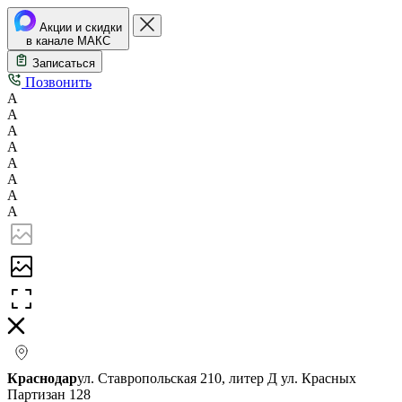
Акции и скидки
в канале МАКС
Записаться
Позвонить
А
А
А
А
А
А
А
А
Краснодар
ул. Ставропольская 210, литер Д
ул. Красных
Партизан 128