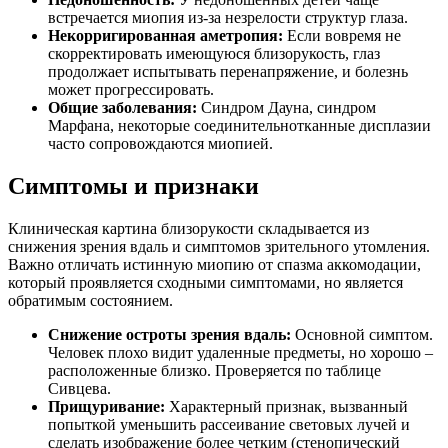
встречается миопия из-за незрелости структур глаза.
Некорригированная аметропия:
Если вовремя не
скорректировать имеющуюся близорукость, глаз
продолжает испытывать перенапряжение, и болезнь
может прогрессировать.
Общие заболевания:
Синдром Дауна, синдром
Марфана, некоторые соединительнотканные дисплазии
часто сопровождаются миопией.
Симптомы и признаки
Клиническая картина близорукости складывается из
снижения зрения вдаль и симптомов зрительного утомления.
Важно отличать истинную миопию от спазма аккомодации,
который проявляется сходными симптомами, но является
обратимым состоянием.
Снижение остроты зрения вдаль:
Основной симптом.
Человек плохо видит удаленные предметы, но хорошо –
расположенные близко. Проверяется по таблице
Сивцева.
Прищуривание:
Характерный признак, вызванный
попыткой уменьшить рассеивание световых лучей и
сделать изображение более четким (стенопический