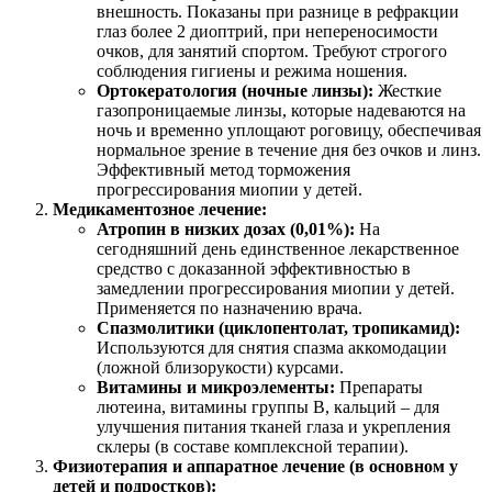
внешность. Показаны при разнице в рефракции
глаз более 2 диоптрий, при непереносимости
очков, для занятий спортом. Требуют строгого
соблюдения гигиены и режима ношения.
Ортокератология (ночные линзы):
Жесткие
газопроницаемые линзы, которые надеваются на
ночь и временно уплощают роговицу, обеспечивая
нормальное зрение в течение дня без очков и линз.
Эффективный метод торможения
прогрессирования миопии у детей.
Медикаментозное лечение:
Атропин в низких дозах (0,01%):
На
сегодняшний день единственное лекарственное
средство с доказанной эффективностью в
замедлении прогрессирования миопии у детей.
Применяется по назначению врача.
Спазмолитики (циклопентолат, тропикамид):
Используются для снятия спазма аккомодации
(ложной близорукости) курсами.
Витамины и микроэлементы:
Препараты
лютеина, витамины группы В, кальций – для
улучшения питания тканей глаза и укрепления
склеры (в составе комплексной терапии).
Физиотерапия и аппаратное лечение (в основном у
детей и подростков):