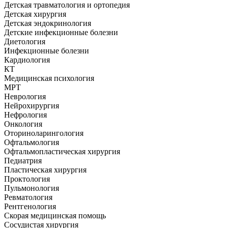
Детская травматология и ортопедия
Детская хирургия
Детская эндокринология
Детские инфекционные болезни
Диетология
Инфекционные болезни
Кардиология
КТ
Медицинская психология
МРТ
Неврология
Нейрохирургия
Нефрология
Онкология
Оториноларингология
Офтальмология
Офтальмопластическая хирургия
Педиатрия
Пластическая хирургия
Проктология
Пульмонология
Ревматология
Рентгенология
Скорая медицинская помощь
Сосудистая хирургия