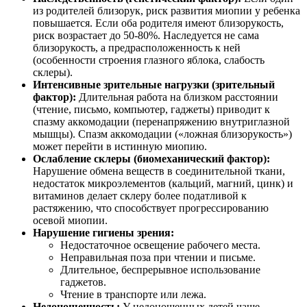
из родителей близорук, риск развития миопии у ребенка
повышается. Если оба родителя имеют близорукость,
риск возрастает до 50-80%. Наследуется не сама
близорукость, а предрасположенность к ней
(особенности строения глазного яблока, слабость
склеры).
Интенсивные зрительные нагрузки (зрительный
фактор):
Длительная работа на близком расстоянии
(чтение, письмо, компьютер, гаджеты) приводит к
спазму аккомодации (перенапряжению внутриглазной
мышцы). Спазм аккомодации («ложная близорукость»)
может перейти в истинную миопию.
Ослабление склеры (биомеханический фактор):
Нарушение обмена веществ в соединительной ткани,
недостаток микроэлементов (кальций, магний, цинк) и
витаминов делает склеру более податливой к
растяжению, что способствует прогрессированию
осевой миопии.
Нарушение гигиены зрения:
Недостаточное освещение рабочего места.
Неправильная поза при чтении и письме.
Длительное, беспрерывное использование
гаджетов.
Чтение в транспорте или лежа.
Недоношенность:
У недоношенных детей чаще