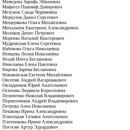
Мамедова Зарифа Эйвазовна
Мафагел Пшимаф Дамирович
Мезужок Саида Черимовна
Меркулов Данил Сергеевич
Мещерякова Ольга Михайловна
Михальчук Екатерина Александровна
Молоков Денис Петрович
Моренко Виталий Викторович
Мудровская Елена Сергеевна
Набокова Ольга Николаевна
Немцева Лилия Николаевна
Нехай Инеса Беслановна
Николаева Елена Павловна
Нирова Зарема Беслановна
Новаковская Евгения Михайловна
Овсепян Андрей Вагаршакович
Окладников Юрий Анатольевич
Осипова Людмила Кирилловна
Пелипенко Николай Владимирович
Перевозчиков Андрей Владимирович
Петрова Анна Николаевна
Пешкова Ирина Александровна
Плисецкая Татьяна Анатольевна
Плотникова Ирина Александровна
Погосян Артур Эдуардович