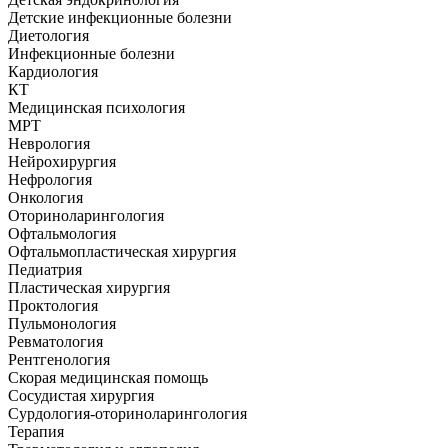
Детские инфекционные болезни
Диетология
Инфекционные болезни
Кардиология
КТ
Медицинская психология
МРТ
Неврология
Нейрохирургия
Нефрология
Онкология
Оториноларингология
Офтальмология
Офтальмопластическая хирургия
Педиатрия
Пластическая хирургия
Проктология
Пульмонология
Ревматология
Рентгенология
Скорая медицинская помощь
Сосудистая хирургия
Сурдология-оториноларингология
Терапия