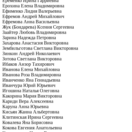
Еременко Ирина Гарриевна
Ерохина Елена Владимировна
Ефименко Лидия Валерьевна
Ефремов Андрей Михайлович
Ефремова Анна Васильевна
Жук (Бондарева) Ксения Сергеевна
Заайтер Любовь Владимировна
Зарина Надежда Петровна
Захарова Анастасия Викторовна
Зембильготова Светлана Викторовна
Зинкин Андрей Николаевич
Зотова Светлана Викторовна
Ибаков Анзор Тахирович
Иванова Елена Михайловна
Иванова Роза Владимировна
Иванченко Яна Геннадьевна
Иванчура Юрий Юрьевич
Игошина Наталья Олеговна
Какорина Мария Викторовна
Кариди Вера Алексеевна
Каруна Анна Юрьевна
Кисьян Жанна Альбертовна
Клитинская Ирина Сергеевна
Ковалева Яна Борисовна
Кокова Евгения Анатольевна