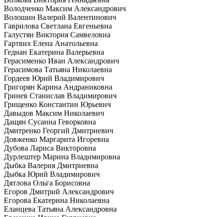
Володченко Максим Александрович
Волошин Валерий Валентинович
Гаврилова Светлана Евгеньевна
Галустян Виктория Самвеловна
Гартвих Елена Анатольевна
Гедиан Екатерина Валерьевна
Герасименко Иван Александрович
Герасимова Татьяна Николаевна
Гордеев Юрий Владимирович
Григорян Карина Андраниковна
Гринев Станислав Владимирович
Грищенко Константин Юрьевич
Давыдов Максим Николаевич
Дащян Сусанна Геворковна
Дмитренко Георгий Дмитриевич
Довженко Маргарита Игоревна
Дубова Лариса Викторовна
Дурлештер Марина Владимировна
Дыбка Валерия Дмитриевна
Дыбка Юрий Владимирович
Дятлова Ольга Борисовна
Егоров Дмитрий Александрович
Егорова Екатерина Николаевна
Еланцева Татьяна Александровна