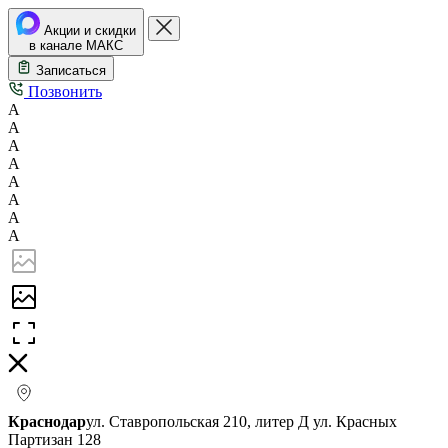
Акции и скидки
в канале МАКС
Записаться
Позвонить
А
А
А
А
А
А
А
А
Краснодар
ул. Ставропольская 210, литер Д
ул. Красных
Партизан 128