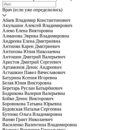
Врач (если уже определились)
Абаев Владимир Константинович
Акульшин Алексей Владимирович
Алеко Елена Викторовна
Алманова Эврика Владимировна
Андреева Елена Дмитриевна
Антинян Карен Дмитриевич
Антипова Юлия Николаевна
Антошин Дмитрий Валерьевич
Аристов Дмитрий Сергеевич
Артамонов Денис Андреевич
Асташкин Павел Вячеславович
Батурина Ксения Игоревна
Белая Юлия Викторовна
Беретарь Руслан Батырбиевич
Бодрикова Валерия Валерьевна
Бойко Денис Викторович
Боровикова Татьяна Юрьевна
Будовская Наталья Сергеевна
Бутенко Ольга Владимировна
Ванян Грант Николаевич
Василенко Валентина Владимировна
Волкова Виктория Геннадьевна