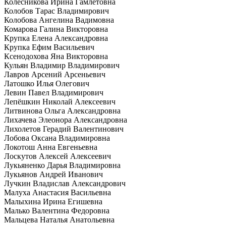
Колесникова Ирина Гамлетовна
Колобов Тарас Владимирович
Колобова Ангелина Вадимовна
Комарова Галина Викторовна
Крупка Елена Александровна
Крупка Ефим Васильевич
Ксенодохова Яна Викторовна
Кульян Владимир Владимирович
Лавров Арсений Арсеньевич
Латошко Илья Олегович
Левин Павел Владимирович
Лепёшкин Николай Алексеевич
Литвинова Ольга Александровна
Лихачева Элеонора Александровна
Лихолетов Герадий Валентинович
Лобова Оксана Владимировна
Локотош Анна Евгеньевна
Лоскутов Алексей Алексеевич
Лукьяненко Дарья Владимировна
Лукьянов Андрей Иванович
Лучкин Владислав Александрович
Малуха Анастасия Васильевна
Малыхина Ирина Егишевна
Малько Валентина Федоровна
Мальцева Наталья Анатольевна