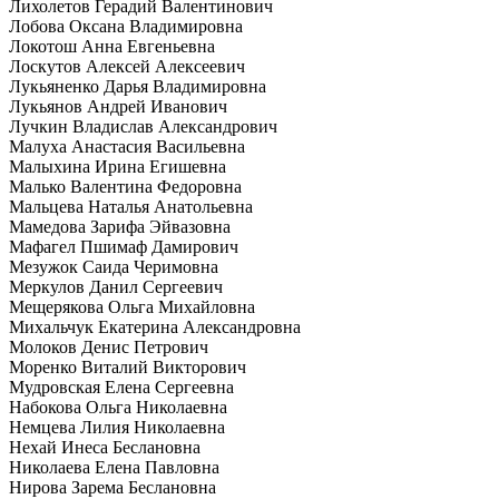
Лихолетов Герадий Валентинович
Лобова Оксана Владимировна
Локотош Анна Евгеньевна
Лоскутов Алексей Алексеевич
Лукьяненко Дарья Владимировна
Лукьянов Андрей Иванович
Лучкин Владислав Александрович
Малуха Анастасия Васильевна
Малыхина Ирина Егишевна
Малько Валентина Федоровна
Мальцева Наталья Анатольевна
Мамедова Зарифа Эйвазовна
Мафагел Пшимаф Дамирович
Мезужок Саида Черимовна
Меркулов Данил Сергеевич
Мещерякова Ольга Михайловна
Михальчук Екатерина Александровна
Молоков Денис Петрович
Моренко Виталий Викторович
Мудровская Елена Сергеевна
Набокова Ольга Николаевна
Немцева Лилия Николаевна
Нехай Инеса Беслановна
Николаева Елена Павловна
Нирова Зарема Беслановна