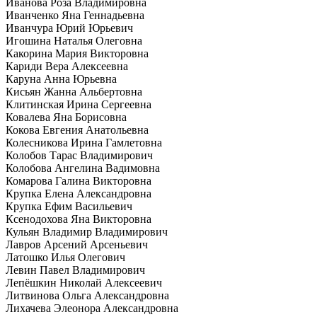
Иванова Роза Владимировна
Иванченко Яна Геннадьевна
Иванчура Юрий Юрьевич
Игошина Наталья Олеговна
Какорина Мария Викторовна
Кариди Вера Алексеевна
Каруна Анна Юрьевна
Кисьян Жанна Альбертовна
Клитинская Ирина Сергеевна
Ковалева Яна Борисовна
Кокова Евгения Анатольевна
Колесникова Ирина Гамлетовна
Колобов Тарас Владимирович
Колобова Ангелина Вадимовна
Комарова Галина Викторовна
Крупка Елена Александровна
Крупка Ефим Васильевич
Ксенодохова Яна Викторовна
Кульян Владимир Владимирович
Лавров Арсений Арсеньевич
Латошко Илья Олегович
Левин Павел Владимирович
Лепёшкин Николай Алексеевич
Литвинова Ольга Александровна
Лихачева Элеонора Александровна