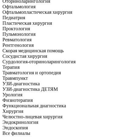
Оториноларингология
Офтальмология
Офтальмопластическая хирургия
Педиатрия
Пластическая хирургия
Проктология
Пульмонология
Ревматология
Рентгенология
Скорая медицинская помощь
Сосудистая хирургия
Сурдология-оториноларингология
Терапия
Травматология и ортопедия
Травмпункт
УЗИ-диагностика
УЗИ-диагностика ДЕТЯМ
Урология
Физиотерапия
Функциональная диагностика
Хирургия
Челюстно-лицевая хирургия
Эндокринология
Эндоскопия
Все филиалы