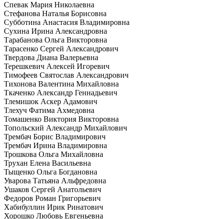
Спевак Мария Николаевна
Стефанова Наталья Борисовна
Субботина Анастасия Владимировна
Сухина Ирина Александровна
Тарабанова Ольга Викторовна
Тарасенко Сергей Александрович
Твердова Диана Валерьевна
Терешкевич Алексей Игоревич
Тимофеев Святослав Александрович
Тихонова Валентина Михайловна
Ткаченко Александр Геннадьевич
Тлемишок Аскер Адамович
Тлехуч Фатима Ахмедовна
Томашенко Виктория Викторовна
Топольский Александр Михайлович
Трембач Борис Владимирович
Трембач Ирина Владимировна
Трошкова Ольга Михайловна
Трухан Елена Васильевна
Тыщенко Ольга Богдановна
Уварова Татьяна Альфредовна
Ушаков Сергей Анатольевич
Федоров Роман Григорьевич
Хабибуллин Ирик Ринатович
Хорошко Любовь Евгеньевна