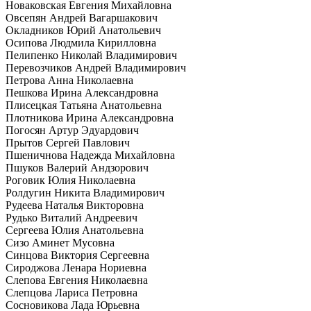
Новаковская Евгения Михайловна
Овсепян Андрей Вагаршакович
Окладников Юрий Анатольевич
Осипова Людмила Кирилловна
Пелипенко Николай Владимирович
Перевозчиков Андрей Владимирович
Петрова Анна Николаевна
Пешкова Ирина Александровна
Плисецкая Татьяна Анатольевна
Плотникова Ирина Александровна
Погосян Артур Эдуардович
Прытов Сергей Павлович
Пшеничнова Надежда Михайловна
Пшуков Валерий Андзорович
Роговик Юлия Николаевна
Ролдугин Никита Владимирович
Рудеева Наталья Викторовна
Рудько Виталий Андреевич
Сергеева Юлия Анатольевна
Сизо Аминет Мусовна
Синцова Виктория Сергеевна
Сироджова Ленара Нориевна
Слепова Евгения Николаевна
Слепцова Лариса Петровна
Сосновикова Лада Юрьевна