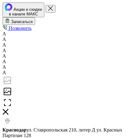
Акции и скидки
в канале МАКС
Записаться
Позвонить
А
А
А
А
А
А
А
А
Краснодар
ул. Ставропольская 210, литер Д
ул. Красных
Партизан 128