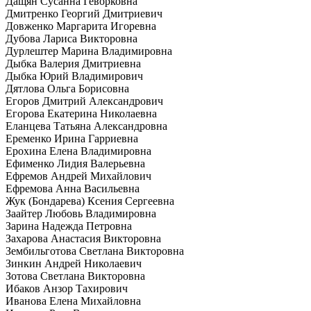
Дащян Сусанна Геворковна
Дмитренко Георгий Дмитриевич
Довженко Маргарита Игоревна
Дубова Лариса Викторовна
Дурлештер Марина Владимировна
Дыбка Валерия Дмитриевна
Дыбка Юрий Владимирович
Дятлова Ольга Борисовна
Егоров Дмитрий Александрович
Егорова Екатерина Николаевна
Еланцева Татьяна Александровна
Еременко Ирина Гарриевна
Ерохина Елена Владимировна
Ефименко Лидия Валерьевна
Ефремов Андрей Михайлович
Ефремова Анна Васильевна
Жук (Бондарева) Ксения Сергеевна
Заайтер Любовь Владимировна
Зарина Надежда Петровна
Захарова Анастасия Викторовна
Зембильготова Светлана Викторовна
Зинкин Андрей Николаевич
Зотова Светлана Викторовна
Ибаков Анзор Тахирович
Иванова Елена Михайловна