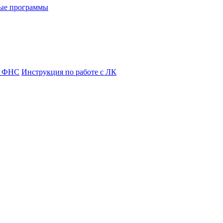
ые программы
я ФНС
Инструкция по работе с ЛК