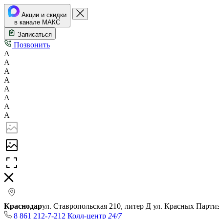
Акции и скидки
в канале МАКС
Записаться
Позвонить
А
А
А
А
А
А
А
А
Краснодар
ул. Ставропольская 210, литер Д
ул. Красных Парти
8 861 212-7-212
Колл-центр
24/7