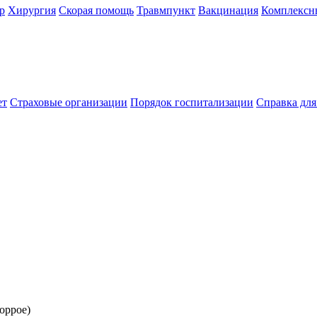
р
Хирургия
Скорая помощь
Травмпункт
Вакцинация
Комплексн
ет
Страховые организации
Порядок госпитализации
Справка дл
оррое)