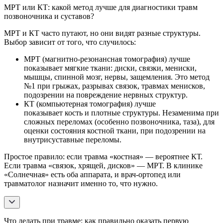
МРТ или КТ: какой метод лучше для диагностики травм
позвоночника и суставов?
МРТ и КТ часто путают, но они видят разные структуры.
Выбор зависит от того, что случилось:
МРТ (магнитно-резонансная томография) лучше
показывает мягкие ткани: диски, связки, мениски,
мышцы, спинной мозг, нервы, защемления. Это метод
№1 при грыжах, разрывах связок, травмах менисков,
подозрении на повреждение нервных структур.
КТ (компьютерная томография) лучше
показывает кость и плотные структуры. Незаменима при
сложных переломах (особенно позвоночника, таза), для
оценки состояния костной ткани, при подозрении на
внутрисуставные переломы.
Простое правило: если травма «костная» — вероятнее КТ.
Если травма «связок, хрящей, дисков» — МРТ. В клинике
«Солнечная» есть оба аппарата, и врач-ортопед или
травматолог назначит именно то, что нужно.
Что делать при травме: как правильно оказать первую