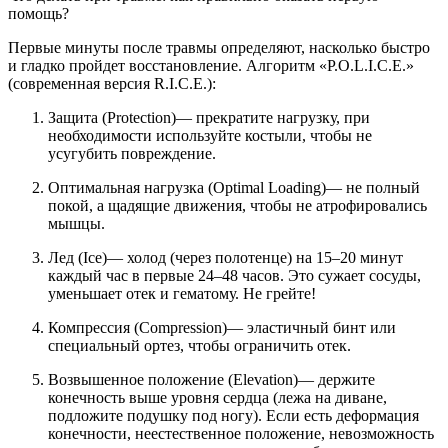
помощь?
Первые минуты после травмы определяют, насколько быстро
и гладко пройдет восстановление. Алгоритм «P.O.L.I.C.E.»
(современная версия R.I.C.E.):
Защита (Protection)— прекратите нагрузку, при
необходимости используйте костыли, чтобы не
усугубить повреждение.
Оптимальная нагрузка (Optimal Loading)— не полный
покой, а щадящие движения, чтобы не атрофировались
мышцы.
Лед (Ice)— холод (через полотенце) на 15–20 минут
каждый час в первые 24–48 часов. Это сужает сосуды,
уменьшает отек и гематому. Не грейте!
Компрессия (Compression)— эластичный бинт или
специальный ортез, чтобы ограничить отек.
Возвышенное положение (Elevation)— держите
конечность выше уровня сердца (лежа на диване,
подложите подушку под ногу). Если есть деформация
конечности, неестественное положение, невозможность