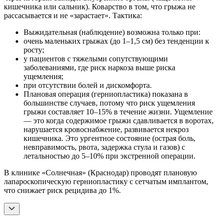
кишечника или сальник). Коварство в том, что грыжа не
рассасывается и не «зарастает». Тактика:
Выжидательная (наблюдение) возможна только при:
очень маленьких грыжах (до 1–1,5 см) без тенденции к
росту;
у пациентов с тяжелыми сопутствующими
заболеваниями, где риск наркоза выше риска
ущемления;
при отсутствии болей и дискомфорта.
Плановая операция (герниопластика) показана в
большинстве случаев, потому что риск ущемления
грыжи составляет 10–15% в течение жизни. Ущемление
— это когда содержимое грыжи сдавливается в воротах,
нарушается кровоснабжение, развивается некроз
кишечника. Это ургентное состояние (острая боль,
невправимость, рвота, задержка стула и газов) с
летальностью до 5–10% при экстренной операции.
В клинике «Солнечная» (Краснодар) проводят плановую
лапароскопическую герниопластику с сетчатым имплантом,
что снижает риск рецидива до 1%.