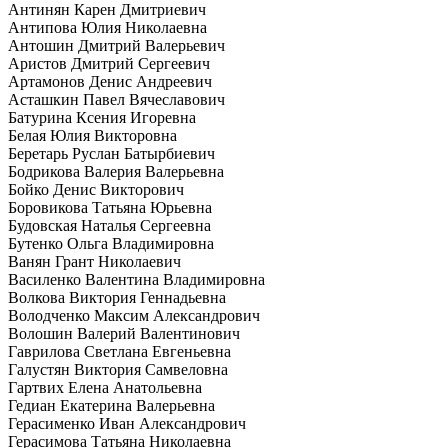
Антинян Карен Дмитриевич
Антипова Юлия Николаевна
Антошин Дмитрий Валерьевич
Аристов Дмитрий Сергеевич
Артамонов Денис Андреевич
Асташкин Павел Вячеславович
Батурина Ксения Игоревна
Белая Юлия Викторовна
Беретарь Руслан Батырбиевич
Бодрикова Валерия Валерьевна
Бойко Денис Викторович
Боровикова Татьяна Юрьевна
Будовская Наталья Сергеевна
Бутенко Ольга Владимировна
Ванян Грант Николаевич
Василенко Валентина Владимировна
Волкова Виктория Геннадьевна
Володченко Максим Александрович
Волошин Валерий Валентинович
Гаврилова Светлана Евгеньевна
Галустян Виктория Самвеловна
Гартвих Елена Анатольевна
Гедиан Екатерина Валерьевна
Герасименко Иван Александрович
Герасимова Татьяна Николаевна