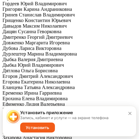
Гордеев Юрий Владимирович
Григорян Карина Андраниковна
Гринев Станислав Владимирович
Грищенко Константин Юрьевич
Давыдов Максим Николаевич
Дащян Сусанна Геворковна
Дмитренко Георгий Дмитриевич
Довженко Маргарита Игоревна
Дубова Лариса Викторовна
Дурлештер Марина Владимировна
Дыбка Валерия Дмитриевна
Дыбка Юрий Владимирович
Дятлова Ольга Борисовна
Егоров Дмитрий Александрович
Егорова Екатерина Николаевна
Еланцева Татьяна Александровна
Еременко Ирина Гарриевна
Ерохина Елена Владимировна
Ефименко Лидия Валерьевна
Ефремов Андрей Михайлович
×
Установить приложение
Ефремова Анна Васильевна
Запись, кабинет и услуги — на экране телефона
Жук (Бондарева) Ксения Сергеевна
Заайтер Любовь Владимировна
Установить
Зарина Надежда Петровна
Захарова Анастасия Викторовна