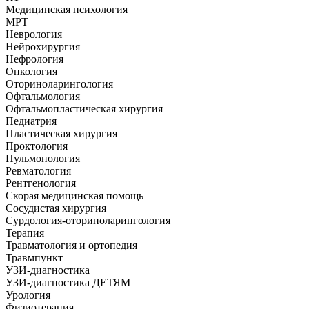
Медицинская психология
МРТ
Неврология
Нейрохирургия
Нефрология
Онкология
Оториноларингология
Офтальмология
Офтальмопластическая хирургия
Педиатрия
Пластическая хирургия
Проктология
Пульмонология
Ревматология
Рентгенология
Скорая медицинская помощь
Сосудистая хирургия
Сурдология-оториноларингология
Терапия
Травматология и ортопедия
Травмпункт
УЗИ-диагностика
УЗИ-диагностика ДЕТЯМ
Урология
Физиотерапия