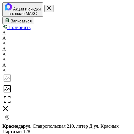
Акции и скидки
в канале МАКС
Записаться
Позвонить
А
А
А
А
А
А
А
А
Краснодар
ул. Ставропольская 210, литер Д
ул. Красных
Партизан 128