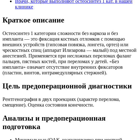
Врачи, которые выполняют остеосинтез 1 кат. в нашей
клинике
Краткое описание
Остеосинтез 1 категории сложности без наркоза и без
импланта — это фиксация костных отломков с помощью
внешних устройств (гипсовая повязка, лонгета, ортез) или
чрескостных спиц (аппарат Илизарова — малый) под местной
анестезией. Применяется при несложных переломах фаланг
пальцев, пястных костей, при переломах у детей. «Без
импланта» означает отсутствие внутренних фиксаторов
(пластин, винтов, интрамедуллярных стержней).
Цель предоперационной диагностики
Рентгенография в двух проекциях (характер перелома,
смещение). Оценка состояния конечности.
Анализы и предоперационная
подготовка
Минимальные (ОАК, коагулограмма при местной