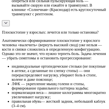
опереться или сильная пульсирующая боль —
вызывайте скорую или езжайте в травмпункт. В
клинике «Солнечная» (Краснодар) есть круглосуточный
травмпункт с рентгеном.
Плоскостопие у взрослых: лечится или только остановка?
Анатомически сформированное плоскостопие у взрослого
человека «вылечить» (вернуть высокий свод) уже нельзя —
кости и связки сложились в определенную конфигурацию.
Однако это не значит, что нужно терпеть боль. Задача лечения
— убрать симптомы и остановить прогрессирование:
индивидуальные ортопедические стельки (не покупные
в аптеке, а сделанные по слепку стопы) — они
перераспределяют нагрузку, убирают боль в стопе,
колене и даже пояснице;
ЛФК — укрепление мышц голени и стопы,
формирование правильного паттерна ходьбы;
нормализация веса— лишние килограммы многократно
увеличивают нагрузку;
правильная обувь— жесткий задник, небольшой каблук
(3–4 см).