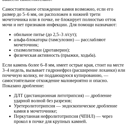
Самостоятельное отхождение камня возможно, если его
размер до 5–6 мм, он расположен в нижней трети
мочеточника или в почке, не блокирует полностью отток
мочи и нет признаков инфекции. Для помощи назначают:
обильное питье (до 2,5–3 л/сут);
альфа-блокаторы (тамсулозин) — расслабляют
мочеточник;
спазмолитики (дротаверин);
физическая активность (прыжки, ходьба).
Если камень более 6–8 мм, имеет острые края, стоит на месте
3–4 недель, вызывает гидронефроз (расширение лоханки) или
почечную колику, не поддающуюся купированию, —
самостоятельное отхождение маловероятно и опасно.
Показано дробление:
ДЛТ (дистанционная литотрипсия) — дробление
ударной волной без разрезов;
Уретеролитотрипсия — эндоскопическое дробление
камня в мочеточнике;
Перкутанная нефролитотрипсия (ЧПНЛ) — через
прокол в почке для крупных камней.