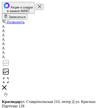
Акции и скидки
в канале МАКС
Записаться
Позвонить
А
А
А
А
А
А
А
А
Краснодар
ул. Ставропольская 210, литер Д
ул. Красных
Партизан 128