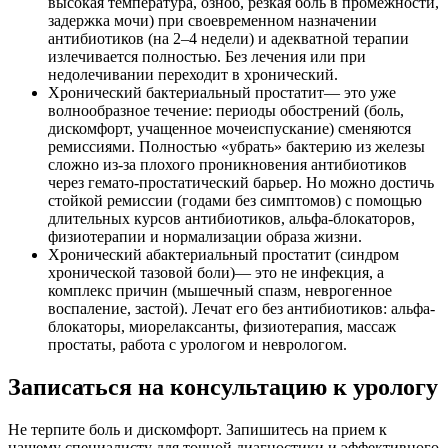
высокая температура, озноб, резкая боль в промежности,
задержка мочи) при своевременном назначении
антибиотиков (на 2–4 недели) и адекватной терапии
излечивается полностью. Без лечения или при
недолечивании переходит в хронический.
Хронический бактериальный простатит— это уже
волнообразное течение: периоды обострений (боль,
дискомфорт, учащенное мочеиспускание) сменяются
ремиссиями. Полностью «убрать» бактерию из железы
сложно из-за плохого проникновения антибиотиков
через гемато-простатический барьер. Но можно достичь
стойкой ремиссии (годами без симптомов) с помощью
длительных курсов антибиотиков, альфа-блокаторов,
физиотерапии и нормализации образа жизни.
Хронический абактериальный простатит (синдром
хронической тазовой боли)— это не инфекция, а
комплекс причин (мышечный спазм, неврогенное
воспаление, застой). Лечат его без антибиотиков: альфа-
блокаторы, миорелаксанты, физиотерапия, массаж
простаты, работа с урологом и неврологом.
Записаться на консультацию к урологу
Не терпите боль и дискомфорт. Запишитесь на прием к
нашему специалисту для точной диагностики и эффективного