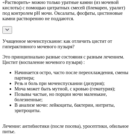
«Растворить» можно только уратные камни (из мочевой
кислоты) с помощью цитратных смесей (блемарен, уралит)
под контролем рН мочи. Оксалаты, фосфаты, цистиновые
камни растворению не поддаются.
Учащенное мочеиспускание: как отличить цистит от
гиперактивного мочевого пузыря?
Это принципиально разные состояния с разным лечением.
Цистит (воспаление мочевого пузыря) :
Начинается остро, часто после переохлаждения, смены
партнера;
Резь и боль при мочеиспускании (дизурия);
Моча может быть мутной, с кровью (гематурия);
Позывы частые, но порции мочи маленькие,
болезненные;
В анализе мочи: лейкоциты, бактерии, нитриты,
эритроциты.
Лечение: антибиотики (после посева), уросептики, обильное
питье.