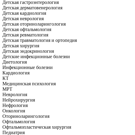
Детская гастроэнтерология
Детская дерматовенерология
Детская кардиология
Детская неврология
Детская оториноларингология
Детская офтальмология
Детская ревматология
Детская травматология и ортопедия
Детская хирургия
Детская эндокринология
Детские инфекционные болезни
Диетология
Инфекционные болезни
Кардиология
КТ
Медицинская психология
МРТ
Неврология
Нейрохирургия
Нефрология
Онкология
Оториноларингология
Офтальмология
Офтальмопластическая хирургия
Педиатрия