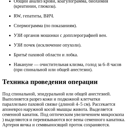
Общий анализ крови, коагулограмма, биохимия
(креатинин, глюкоза).
RW, гепатиты, ВИЧ.
Спермограмма (по показаниям).
УЗИ органов мошонки с допплерографией вен.
УЗИ почек (исключение опухоли).
Бритьё паховой области и лобка.
Накануне — очистительная клизма, голод за 6–8 часов
(при спинальной или общей анестезии).
Техника проведения операции
Под спинальной, эпидуральной или общей анестезией.
Выполняется разрез кожи и подкожной клетчатки
параллельно паховой связке (длиной 4–5 см). Рассекается
апоневроз наружной косой мышцы живота. Выделяется
семенной канатик. Под оптическим увеличением микроскопа
) выделяются и перевязываются все вены семенного канатика.
Артерия яичка и семявыносящий проток сохраняются.