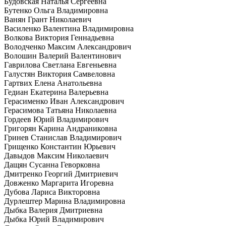
Будовская Наталья Сергеевна
Бутенко Ольга Владимировна
Ванян Грант Николаевич
Василенко Валентина Владимировна
Волкова Виктория Геннадьевна
Володченко Максим Александрович
Волошин Валерий Валентинович
Гаврилова Светлана Евгеньевна
Галустян Виктория Самвеловна
Гартвих Елена Анатольевна
Гедиан Екатерина Валерьевна
Герасименко Иван Александрович
Герасимова Татьяна Николаевна
Гордеев Юрий Владимирович
Григорян Карина Андраниковна
Гринев Станислав Владимирович
Грищенко Константин Юрьевич
Давыдов Максим Николаевич
Дащян Сусанна Геворковна
Дмитренко Георгий Дмитриевич
Довженко Маргарита Игоревна
Дубова Лариса Викторовна
Дурлештер Марина Владимировна
Дыбка Валерия Дмитриевна
Дыбка Юрий Владимирович