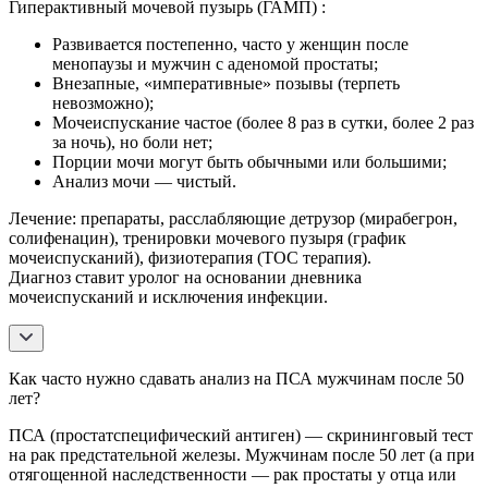
Гиперактивный мочевой пузырь (ГАМП) :
Развивается постепенно, часто у женщин после
менопаузы и мужчин с аденомой простаты;
Внезапные, «императивные» позывы (терпеть
невозможно);
Мочеиспускание частое (более 8 раз в сутки, более 2 раз
за ночь), но боли нет;
Порции мочи могут быть обычными или большими;
Анализ мочи — чистый.
Лечение: препараты, расслабляющие детрузор (мирабегрон,
солифенацин), тренировки мочевого пузыря (график
мочеиспусканий), физиотерапия (ТОС терапия).
Диагноз ставит уролог на основании дневника
мочеиспусканий и исключения инфекции.
Как часто нужно сдавать анализ на ПСА мужчинам после 50
лет?
ПСА (простатспецифический антиген) — скрининговый тест
на рак предстательной железы. Мужчинам после 50 лет (а при
отягощенной наследственности — рак простаты у отца или