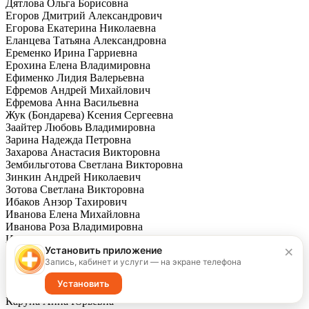
Дятлова Ольга Борисовна
Егоров Дмитрий Александрович
Егорова Екатерина Николаевна
Еланцева Татьяна Александровна
Еременко Ирина Гарриевна
Ерохина Елена Владимировна
Ефименко Лидия Валерьевна
Ефремов Андрей Михайлович
Ефремова Анна Васильевна
Жук (Бондарева) Ксения Сергеевна
Заайтер Любовь Владимировна
Зарина Надежда Петровна
Захарова Анастасия Викторовна
Зембильготова Светлана Викторовна
Зинкин Андрей Николаевич
Зотова Светлана Викторовна
Ибаков Анзор Тахирович
Иванова Елена Михайловна
Иванова Роза Владимировна
Иванченко Яна Геннадьевна
×
Установить приложение
Иванчура Юрий Юрьевич
Запись, кабинет и услуги — на экране телефона
Игошина Наталья Олеговна
Какорина Мария Викторовна
Установить
Кариди Вера Алексеевна
Каруна Анна Юрьевна