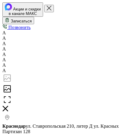
Акции и скидки
в канале МАКС
Записаться
Позвонить
А
А
А
А
А
А
А
А
Краснодар
ул. Ставропольская 210, литер Д
ул. Красных
Партизан 128