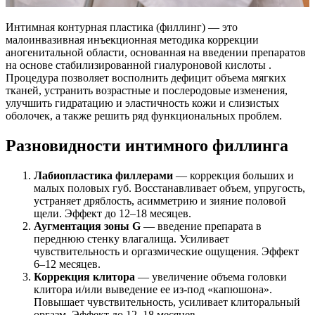
Интимная контурная пластика (филлинг) — это
малоинвазивная инъекционная методика коррекции
аногенитальной области, основанная на введении препаратов
на основе стабилизированной гиалуроновой кислоты .
Процедура позволяет восполнить дефицит объема мягких
тканей, устранить возрастные и послеродовые изменения,
улучшить гидратацию и эластичность кожи и слизистых
оболочек, а также решить ряд функциональных проблем.
Разновидности интимного филлинга
Лабиопластика филлерами
— коррекция больших и
малых половых губ. Восстанавливает объем, упругость,
устраняет дряблость, асимметрию и зияние половой
щели. Эффект до 12–18 месяцев.
Аугментация зоны G
— введение препарата в
переднюю стенку влагалища. Усиливает
чувствительность и оргазмические ощущения. Эффект
6–12 месяцев.
Коррекция клитора
— увеличение объема головки
клитора и/или выведение ее из-под «капюшона».
Повышает чувствительность, усиливает клиторальный
оргазм. Эффект до 12–18 месяцев.