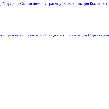
р
Хирургия
Скорая помощь
Травмпункт
Вакцинация
Комплексн
ет
Страховые организации
Порядок госпитализации
Справка дл