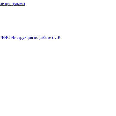
ые программы
я ФНС
Инструкция по работе с ЛК