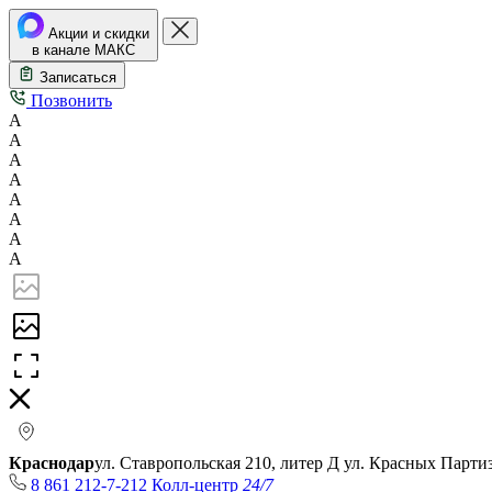
Акции и скидки
в канале МАКС
Записаться
Позвонить
А
А
А
А
А
А
А
А
Краснодар
ул. Ставропольская 210, литер Д
ул. Красных Парти
8 861 212-7-212
Колл-центр
24/7