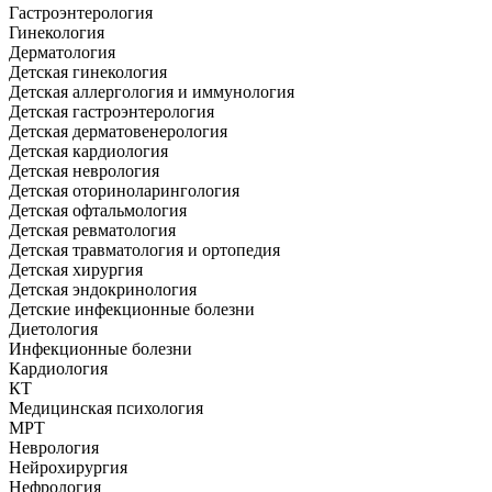
Гастроэнтерология
Гинекология
Дерматология
Детская гинекология
Детская аллергология и иммунология
Детская гастроэнтерология
Детская дерматовенерология
Детская кардиология
Детская неврология
Детская оториноларингология
Детская офтальмология
Детская ревматология
Детская травматология и ортопедия
Детская хирургия
Детская эндокринология
Детские инфекционные болезни
Диетология
Инфекционные болезни
Кардиология
КТ
Медицинская психология
МРТ
Неврология
Нейрохирургия
Нефрология