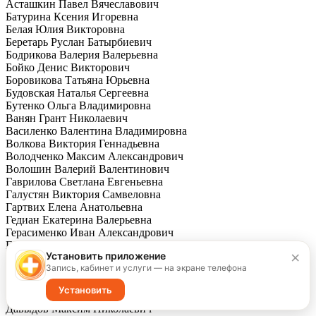
Асташкин Павел Вячеславович
Батурина Ксения Игоревна
Белая Юлия Викторовна
Беретарь Руслан Батырбиевич
Бодрикова Валерия Валерьевна
Бойко Денис Викторович
Боровикова Татьяна Юрьевна
Будовская Наталья Сергеевна
Бутенко Ольга Владимировна
Ванян Грант Николаевич
Василенко Валентина Владимировна
Волкова Виктория Геннадьевна
Володченко Максим Александрович
Волошин Валерий Валентинович
Гаврилова Светлана Евгеньевна
Галустян Виктория Самвеловна
Гартвих Елена Анатольевна
Гедиан Екатерина Валерьевна
Герасименко Иван Александрович
Герасимова Татьяна Николаевна
×
Установить приложение
Гордеев Юрий Владимирович
Запись, кабинет и услуги — на экране телефона
Григорян Карина Андраниковна
Гринев Станислав Владимирович
Установить
Грищенко Константин Юрьевич
Давыдов Максим Николаевич