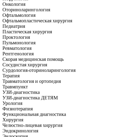
Онкология
Оториноларингология
Офтальмология
Офтальмопластическая хирургия
Педиатрия
Пластическая хирургия
Проктология
Пульмонология
Ревматология
Рентгенология
Скорая медицинская помощь
Сосудистая хирургия
Сурдология-оториноларингология
Терапия
Травматология и ортопедия
Травмпункт
УЗИ-диагностика
УЗИ-диагностика ДЕТЯМ
Урология
Физиотерапия
Функциональная диагностика
Хирургия
Челюстно-лицевая хирургия
Эндокринология
Эндоскопия