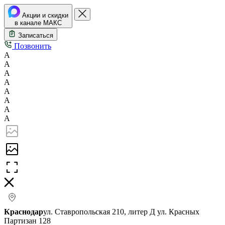
Акции и скидки
в канале МАКС
Записаться
Позвонить
А
А
А
А
А
А
А
А
Краснодар
ул. Ставропольская 210, литер Д
ул. Красных
Партизан 128