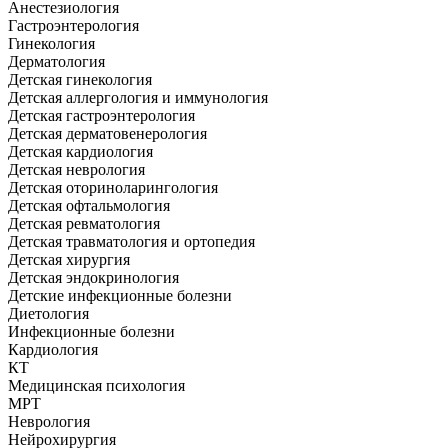
Анестезиология
Гастроэнтерология
Гинекология
Дерматология
Детская гинекология
Детская аллергология и иммунология
Детская гастроэнтерология
Детская дерматовенерология
Детская кардиология
Детская неврология
Детская оториноларингология
Детская офтальмология
Детская ревматология
Детская травматология и ортопедия
Детская хирургия
Детская эндокринология
Детские инфекционные болезни
Диетология
Инфекционные болезни
Кардиология
КТ
Медицинская психология
МРТ
Неврология
Нейрохирургия