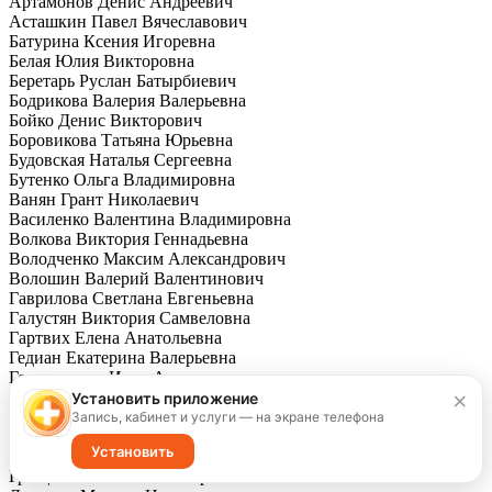
Артамонов Денис Андреевич
Асташкин Павел Вячеславович
Батурина Ксения Игоревна
Белая Юлия Викторовна
Беретарь Руслан Батырбиевич
Бодрикова Валерия Валерьевна
Бойко Денис Викторович
Боровикова Татьяна Юрьевна
Будовская Наталья Сергеевна
Бутенко Ольга Владимировна
Ванян Грант Николаевич
Василенко Валентина Владимировна
Волкова Виктория Геннадьевна
Володченко Максим Александрович
Волошин Валерий Валентинович
Гаврилова Светлана Евгеньевна
Галустян Виктория Самвеловна
Гартвих Елена Анатольевна
Гедиан Екатерина Валерьевна
Герасименко Иван Александрович
×
Герасимова Татьяна Николаевна
Установить приложение
Гордеев Юрий Владимирович
Запись, кабинет и услуги — на экране телефона
Григорян Карина Андраниковна
Установить
Гринев Станислав Владимирович
Грищенко Константин Юрьевич