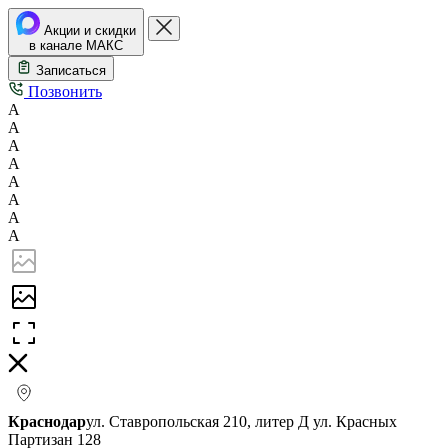
Акции и скидки
в канале МАКС
Записаться
Позвонить
А
А
А
А
А
А
А
А
Краснодар
ул. Ставропольская 210, литер Д
ул. Красных
Партизан 128