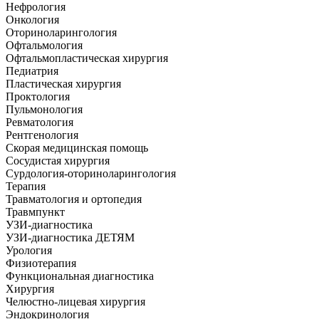
Нефрология
Онкология
Оториноларингология
Офтальмология
Офтальмопластическая хирургия
Педиатрия
Пластическая хирургия
Проктология
Пульмонология
Ревматология
Рентгенология
Скорая медицинская помощь
Сосудистая хирургия
Сурдология-оториноларингология
Терапия
Травматология и ортопедия
Травмпункт
УЗИ-диагностика
УЗИ-диагностика ДЕТЯМ
Урология
Физиотерапия
Функциональная диагностика
Хирургия
Челюстно-лицевая хирургия
Эндокринология