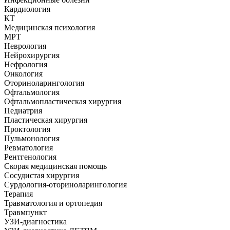
Кардиология
КТ
Медицинская психология
МРТ
Неврология
Нейрохирургия
Нефрология
Онкология
Оториноларингология
Офтальмология
Офтальмопластическая хирургия
Педиатрия
Пластическая хирургия
Проктология
Пульмонология
Ревматология
Рентгенология
Скорая медицинская помощь
Сосудистая хирургия
Сурдология-оториноларингология
Терапия
Травматология и ортопедия
Травмпункт
УЗИ-диагностика