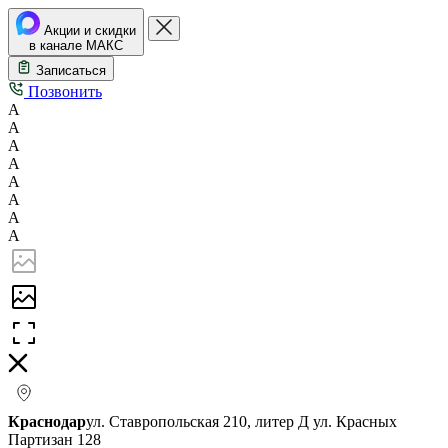
Акции и скидки
в канале МАКС
Записаться
Позвонить
А
А
А
А
А
А
А
А
Краснодар
ул. Ставропольская 210, литер Д
ул. Красных
Партизан 128