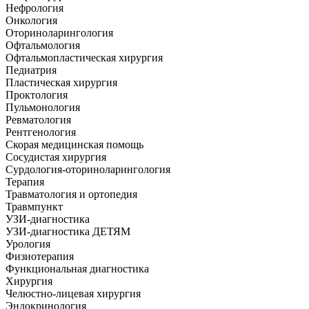
Нефрология
Онкология
Оториноларингология
Офтальмология
Офтальмопластическая хирургия
Педиатрия
Пластическая хирургия
Проктология
Пульмонология
Ревматология
Рентгенология
Скорая медицинская помощь
Сосудистая хирургия
Сурдология-оториноларингология
Терапия
Травматология и ортопедия
Травмпункт
УЗИ-диагностика
УЗИ-диагностика ДЕТЯМ
Урология
Физиотерапия
Функциональная диагностика
Хирургия
Челюстно-лицевая хирургия
Эндокринология