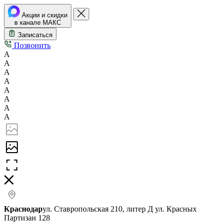
Акции и скидки
в канале МАКС
Записаться
Позвонить
А
А
А
А
А
А
А
А
Краснодар
ул. Ставропольская 210, литер Д
ул. Красных
Партизан 128