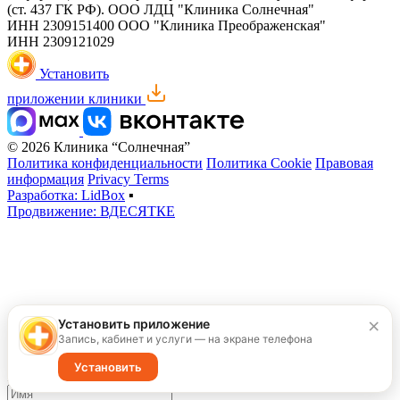
(ст. 437 ГК РФ).
ООО ЛДЦ "Клиника Солнечная"
ИНН 2309151400
ООО "Клиника Преображенская"
ИНН 2309121029
Установить
приложении клиники
© 2026 Клиника “Солнечная”
Политика конфиденциальности
Политика Cookie
Правовая
информация
Privacy Terms
Разработка: LidBox
▪
Продвижение: ВДЕСЯТКЕ
×
Установить приложение
Запись, кабинет и услуги — на экране телефона
Запишитесь на удобное время
Администратор ответит на все ваши вопросы и поможет
Установить
записаться на прием к специалисту