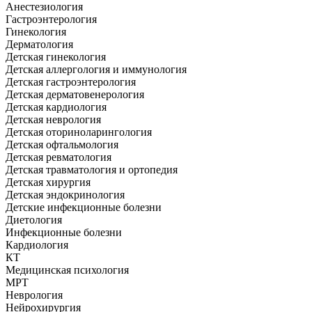
Анестезиология
Гастроэнтерология
Гинекология
Дерматология
Детская гинекология
Детская аллергология и иммунология
Детская гастроэнтерология
Детская дерматовенерология
Детская кардиология
Детская неврология
Детская оториноларингология
Детская офтальмология
Детская ревматология
Детская травматология и ортопедия
Детская хирургия
Детская эндокринология
Детские инфекционные болезни
Диетология
Инфекционные болезни
Кардиология
КТ
Медицинская психология
МРТ
Неврология
Нейрохирургия