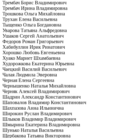
Трембач Борис Владимирович
Трембач Ирина Владимировна
Трошкова Ольга Михайловна
Трухан Елена Васильевна
Тыщенко Ольга Богдановна
Уварова Татьяна Альфредовна
Ушаков Сергей Анатольевич
Федоров Роман Григорьевич
Хабибуллин Ирик Ринатович
Хорошко Любовь Евгеньевна
Хуако Мариет Шхамбаевна
Худорожкова Екатерина Юрьевна
Чаецкий Василий Васильевич
Чалая Людмила Эверовна
Черная Елена Сергеевна
Чернышенко Наталья Михайловна
Черняк Алексей Владимирович
Шадрин Александр Константинович
Шаповалов Владимир Константинович
Шахпазова Анна Ильинична
Широкин Руслан Владимирович
Шлыков Владимир Владимирович
Шмырина Екатерина Владимировна
Шунько Наталья Васильевна
Щербакова Татьяна Викторовна