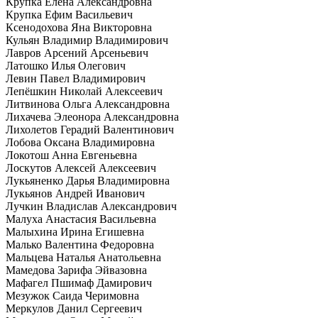
Крупка Елена Александровна
Крупка Ефим Васильевич
Ксенодохова Яна Викторовна
Кульян Владимир Владимирович
Лавров Арсений Арсеньевич
Латошко Илья Олегович
Левин Павел Владимирович
Лепёшкин Николай Алексеевич
Литвинова Ольга Александровна
Лихачева Элеонора Александровна
Лихолетов Герадий Валентинович
Лобова Оксана Владимировна
Локотош Анна Евгеньевна
Лоскутов Алексей Алексеевич
Лукьяненко Дарья Владимировна
Лукьянов Андрей Иванович
Лучкин Владислав Александрович
Малуха Анастасия Васильевна
Малыхина Ирина Егишевна
Малько Валентина Федоровна
Мальцева Наталья Анатольевна
Мамедова Зарифа Эйвазовна
Мафагел Пшимаф Дамирович
Мезужок Саида Черимовна
Меркулов Данил Сергеевич