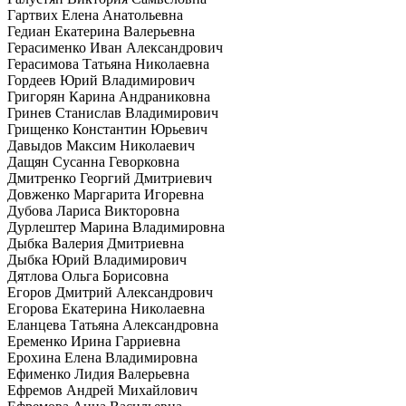
Гартвих Елена Анатольевна
Гедиан Екатерина Валерьевна
Герасименко Иван Александрович
Герасимова Татьяна Николаевна
Гордеев Юрий Владимирович
Григорян Карина Андраниковна
Гринев Станислав Владимирович
Грищенко Константин Юрьевич
Давыдов Максим Николаевич
Дащян Сусанна Геворковна
Дмитренко Георгий Дмитриевич
Довженко Маргарита Игоревна
Дубова Лариса Викторовна
Дурлештер Марина Владимировна
Дыбка Валерия Дмитриевна
Дыбка Юрий Владимирович
Дятлова Ольга Борисовна
Егоров Дмитрий Александрович
Егорова Екатерина Николаевна
Еланцева Татьяна Александровна
Еременко Ирина Гарриевна
Ерохина Елена Владимировна
Ефименко Лидия Валерьевна
Ефремов Андрей Михайлович