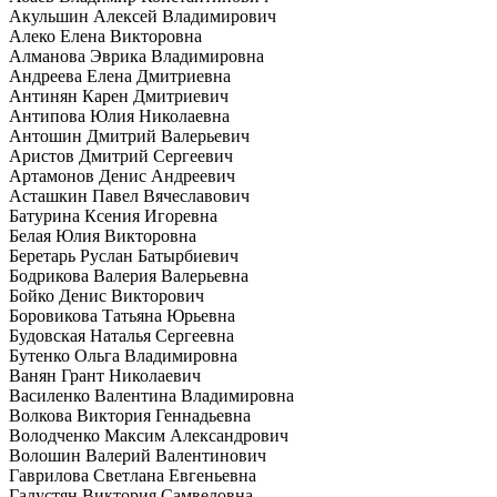
Акульшин Алексей Владимирович
Алеко Елена Викторовна
Алманова Эврика Владимировна
Андреева Елена Дмитриевна
Антинян Карен Дмитриевич
Антипова Юлия Николаевна
Антошин Дмитрий Валерьевич
Аристов Дмитрий Сергеевич
Артамонов Денис Андреевич
Асташкин Павел Вячеславович
Батурина Ксения Игоревна
Белая Юлия Викторовна
Беретарь Руслан Батырбиевич
Бодрикова Валерия Валерьевна
Бойко Денис Викторович
Боровикова Татьяна Юрьевна
Будовская Наталья Сергеевна
Бутенко Ольга Владимировна
Ванян Грант Николаевич
Василенко Валентина Владимировна
Волкова Виктория Геннадьевна
Володченко Максим Александрович
Волошин Валерий Валентинович
Гаврилова Светлана Евгеньевна
Галустян Виктория Самвеловна