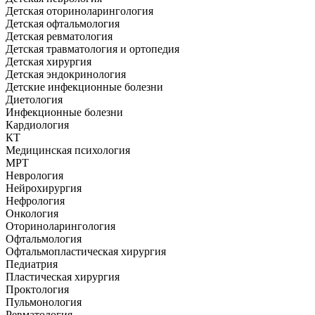
Детская оториноларингология
Детская офтальмология
Детская ревматология
Детская травматология и ортопедия
Детская хирургия
Детская эндокринология
Детские инфекционные болезни
Диетология
Инфекционные болезни
Кардиология
КТ
Медицинская психология
МРТ
Неврология
Нейрохирургия
Нефрология
Онкология
Оториноларингология
Офтальмология
Офтальмопластическая хирургия
Педиатрия
Пластическая хирургия
Проктология
Пульмонология
Ревматология