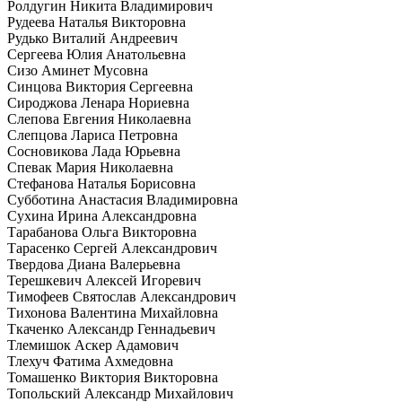
Ролдугин Никита Владимирович
Рудеева Наталья Викторовна
Рудько Виталий Андреевич
Сергеева Юлия Анатольевна
Сизо Аминет Мусовна
Синцова Виктория Сергеевна
Сироджова Ленара Нориевна
Слепова Евгения Николаевна
Слепцова Лариса Петровна
Сосновикова Лада Юрьевна
Спевак Мария Николаевна
Стефанова Наталья Борисовна
Субботина Анастасия Владимировна
Сухина Ирина Александровна
Тарабанова Ольга Викторовна
Тарасенко Сергей Александрович
Твердова Диана Валерьевна
Терешкевич Алексей Игоревич
Тимофеев Святослав Александрович
Тихонова Валентина Михайловна
Ткаченко Александр Геннадьевич
Тлемишок Аскер Адамович
Тлехуч Фатима Ахмедовна
Томашенко Виктория Викторовна
Топольский Александр Михайлович