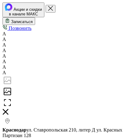
Акции и скидки
в канале МАКС
Записаться
Позвонить
А
А
А
А
А
А
А
А
Краснодар
ул. Ставропольская 210, литер Д
ул. Красных
Партизан 128