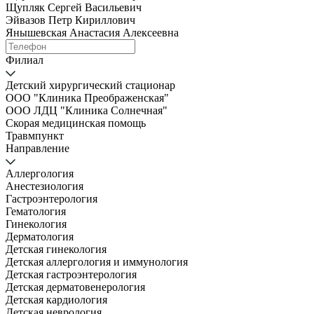
Щупляк Сергей Васильевич
Эйвазов Петр Кириллович
Янышевская Анастасия Алексеевна
Филиал
Детский хирургический стационар
ООО "Клиника Преображенская"
ООО ЛДЦ "Клиника Солнечная"
Скорая медицинская помощь
Травмпункт
Направление
Аллергология
Анестезиология
Гастроэнтерология
Гематология
Гинекология
Дерматология
Детская гинекология
Детская аллергология и иммунология
Детская гастроэнтерология
Детская дерматовенерология
Детская кардиология
Детская неврология