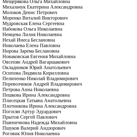
Мещерякова Ольга Михайловна
Михальчук Екатерина Александровна
Молоков Денис Петрович
Моренко Виталий Викторович
Мудровская Елена Сергеевна
Набокова Ольга Николаевна
Немцева Лилия Николаевна
Нехай Инеса Беслановна
Николаева Елена Павловна
Нирова Зарема Беслановна
Новаковская Евгения Михайловна
Овсепян Андрей Вагаршакович
Окладников Юрий Анатольевич
Осипова Людмила Кирилловна
Пелипенко Николай Владимирович
Перевозчиков Андрей Владимирович
Петрова Анна Николаевна
Пешкова Ирина Александровна
Плисецкая Татьяна Анатольевна
Плотникова Ирина Александровна
Погосян Артур Эдуардович
Прытов Сергей Павлович
Пшеничнова Надежда Михайловна
Пшуков Валерий Андзорович
Роговик Юлия Николаевна