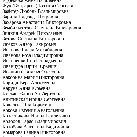
Ефремова Анна Васильевна
Жук (Бондарева) Ксения Сергеевна
Заайтер Любовь Владимировна
Зарина Надежда Петровна
Захарова Анастасия Викторовна
Зембильготова Светлана Викторовна
Зинкин Андрей Николаевич
Зотова Светлана Викторовна
Ибаков Анзор Тахирович
Иванова Елена Михайловна
Иванова Роза Владимировна
Иванченко Яна Геннадьевна
Иванчура Юрий Юрьевич
Игошина Наталья Олеговна
Какорина Мария Викторовна
Кариди Вера Алексеевна
Каруна Анна Юрьевна
Кисьян Жанна Альбертовна
Клитинская Ирина Сергеевна
Ковалева Яна Борисовна
Кокова Евгения Анатольевна
Колесникова Ирина Гамлетовна
Колобов Тарас Владимирович
Колобова Ангелина Вадимовна
Комарова Галина Викторовна