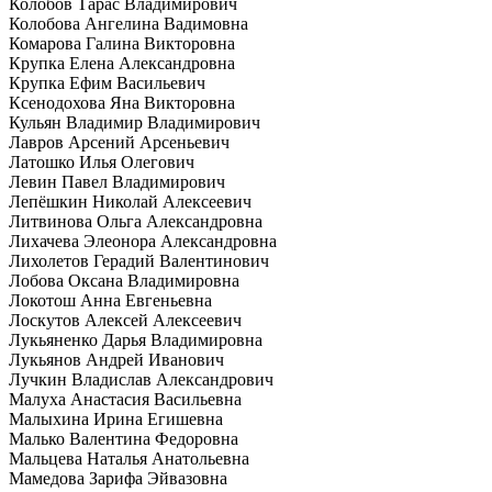
Колобов Тарас Владимирович
Колобова Ангелина Вадимовна
Комарова Галина Викторовна
Крупка Елена Александровна
Крупка Ефим Васильевич
Ксенодохова Яна Викторовна
Кульян Владимир Владимирович
Лавров Арсений Арсеньевич
Латошко Илья Олегович
Левин Павел Владимирович
Лепёшкин Николай Алексеевич
Литвинова Ольга Александровна
Лихачева Элеонора Александровна
Лихолетов Герадий Валентинович
Лобова Оксана Владимировна
Локотош Анна Евгеньевна
Лоскутов Алексей Алексеевич
Лукьяненко Дарья Владимировна
Лукьянов Андрей Иванович
Лучкин Владислав Александрович
Малуха Анастасия Васильевна
Малыхина Ирина Егишевна
Малько Валентина Федоровна
Мальцева Наталья Анатольевна
Мамедова Зарифа Эйвазовна