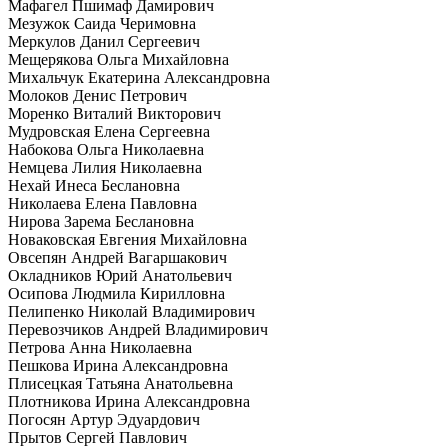
Мафагел Пшимаф Дамирович
Мезужок Саида Черимовна
Меркулов Данил Сергеевич
Мещерякова Ольга Михайловна
Михальчук Екатерина Александровна
Молоков Денис Петрович
Моренко Виталий Викторович
Мудровская Елена Сергеевна
Набокова Ольга Николаевна
Немцева Лилия Николаевна
Нехай Инеса Беслановна
Николаева Елена Павловна
Нирова Зарема Беслановна
Новаковская Евгения Михайловна
Овсепян Андрей Вагаршакович
Окладников Юрий Анатольевич
Осипова Людмила Кирилловна
Пелипенко Николай Владимирович
Перевозчиков Андрей Владимирович
Петрова Анна Николаевна
Пешкова Ирина Александровна
Плисецкая Татьяна Анатольевна
Плотникова Ирина Александровна
Погосян Артур Эдуардович
Прытов Сергей Павлович