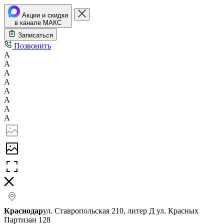
Акции и скидки
в канале МАКС
Записаться
Позвонить
А
А
А
А
А
А
А
А
Краснодар
ул. Ставропольская 210, литер Д
ул. Красных
Партизан 128