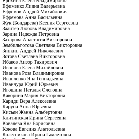
Ерохина Елена Владимировна
Ефименко Лидия Валерьевна
Ефремов Андрей Михайлович
Ефремова Анна Васильевна
Жук (Бондарева) Ксения Сергеевна
Заайтер Любовь Владимировна
Зарина Надежда Петровна
Захарова Анастасия Викторовна
Зембильготова Светлана Викторовна
Зинкин Андрей Николаевич
Зотова Светлана Викторовна
Ибаков Анзор Тахирович
Иванова Елена Михайловна
Иванова Роза Владимировна
Иванченко Яна Геннадьевна
Иванчура Юрий Юрьевич
Игошина Наталья Олеговна
Какорина Мария Викторовна
Кариди Вера Алексеевна
Каруна Анна Юрьевна
Кисьян Жанна Альбертовна
Клитинская Ирина Сергеевна
Ковалева Яна Борисовна
Кокова Евгения Анатольевна
Колесникова Ирина Гамлетовна