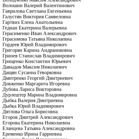
Волошин Валерий Валентинович
Гаврилова Светлана Евгеньевна
Галустян Виктория Самвеловна
Гартвих Елена Анатольевна
Гедиан Екатерина Валерьевна
Герасименко Иван Александрович
Герасимова Татьяна Николаевна
Гордеев Юрий Владимирович
Григорян Карина Андраниковна
Гринев Станислав Владимирович
Грищенко Константин Юрьевич
Давыдов Максим Николаевич
Дащян Сусанна Геворковна
Дмитренко Георгий Дмитриевич
Довженко Маргарита Игоревна
Дубова Лариса Викторовна
Дурлештер Марина Владимировна
Дыбка Валерия Дмитриевна
Дыбка Юрий Владимирович
Дятлова Ольга Борисовна
Егоров Дмитрий Александрович
Егорова Екатерина Николаевна
Еланцева Татьяна Александровна
Еременко Ирина Гарриевна