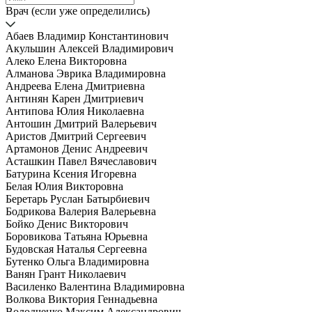
Врач (если уже определились)
Абаев Владимир Константинович
Акульшин Алексей Владимирович
Алеко Елена Викторовна
Алманова Эврика Владимировна
Андреева Елена Дмитриевна
Антинян Карен Дмитриевич
Антипова Юлия Николаевна
Антошин Дмитрий Валерьевич
Аристов Дмитрий Сергеевич
Артамонов Денис Андреевич
Асташкин Павел Вячеславович
Батурина Ксения Игоревна
Белая Юлия Викторовна
Беретарь Руслан Батырбиевич
Бодрикова Валерия Валерьевна
Бойко Денис Викторович
Боровикова Татьяна Юрьевна
Будовская Наталья Сергеевна
Бутенко Ольга Владимировна
Ванян Грант Николаевич
Василенко Валентина Владимировна
Волкова Виктория Геннадьевна
Володченко Максим Александрович