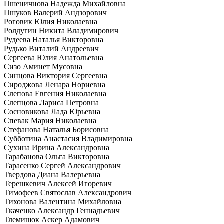
Пшеничнова Надежда Михайловна
Пшуков Валерий Андзорович
Роговик Юлия Николаевна
Ролдугин Никита Владимирович
Рудеева Наталья Викторовна
Рудько Виталий Андреевич
Сергеева Юлия Анатольевна
Сизо Аминет Мусовна
Синцова Виктория Сергеевна
Сироджова Ленара Нориевна
Слепова Евгения Николаевна
Слепцова Лариса Петровна
Сосновикова Лада Юрьевна
Спевак Мария Николаевна
Стефанова Наталья Борисовна
Субботина Анастасия Владимировна
Сухина Ирина Александровна
Тарабанова Ольга Викторовна
Тарасенко Сергей Александрович
Твердова Диана Валерьевна
Терешкевич Алексей Игоревич
Тимофеев Святослав Александрович
Тихонова Валентина Михайловна
Ткаченко Александр Геннадьевич
Тлемишок Аскер Адамович