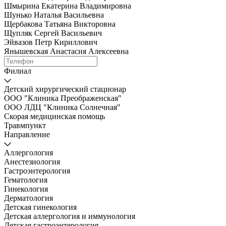
Шмырина Екатерина Владимировна
Шунько Наталья Васильевна
Щербакова Татьяна Викторовна
Щупляк Сергей Васильевич
Эйвазов Петр Кириллович
Янышевская Анастасия Алексеевна
Филиал
Детский хирургический стационар
ООО "Клиника Преображенская"
ООО ЛДЦ "Клиника Солнечная"
Скорая медицинская помощь
Травмпункт
Направление
Аллергология
Анестезиология
Гастроэнтерология
Гематология
Гинекология
Дерматология
Детская гинекология
Детская аллергология и иммунология
Детская гастроэнтерология