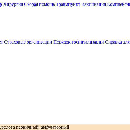
р
Хирургия
Скорая помощь
Травмпункт
Вакцинация
Комплексн
ет
Страховые организации
Порядок госпитализации
Справка дл
уролога первичный, амбулаторный