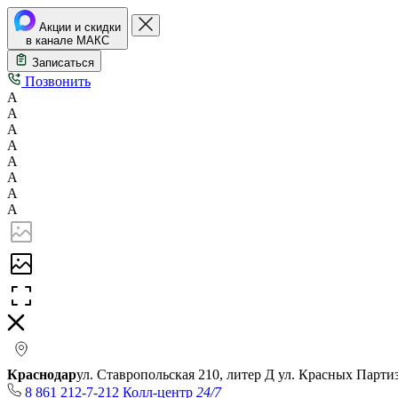
Акции и скидки
в канале МАКС
Записаться
Позвонить
А
А
А
А
А
А
А
А
Краснодар
ул. Ставропольская 210, литер Д
ул. Красных Парти
8 861 212-7-212
Колл-центр
24/7