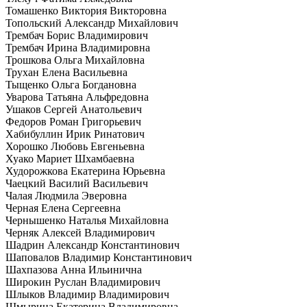
Томашенко Виктория Викторовна
Топольский Александр Михайлович
Трембач Борис Владимирович
Трембач Ирина Владимировна
Трошкова Ольга Михайловна
Трухан Елена Васильевна
Тыщенко Ольга Богдановна
Уварова Татьяна Альфредовна
Ушаков Сергей Анатольевич
Федоров Роман Григорьевич
Хабибуллин Ирик Ринатович
Хорошко Любовь Евгеньевна
Хуако Мариет Шхамбаевна
Худорожкова Екатерина Юрьевна
Чаецкий Василий Васильевич
Чалая Людмила Эверовна
Черная Елена Сергеевна
Чернышенко Наталья Михайловна
Черняк Алексей Владимирович
Шадрин Александр Константинович
Шаповалов Владимир Константинович
Шахпазова Анна Ильинична
Широкин Руслан Владимирович
Шлыков Владимир Владимирович
Шмырина Екатерина Владимировна