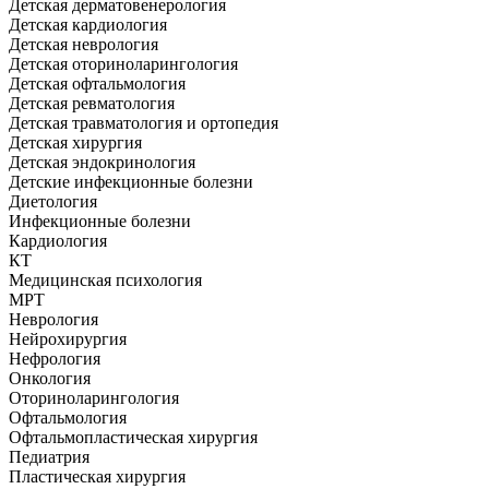
Детская дерматовенерология
Детская кардиология
Детская неврология
Детская оториноларингология
Детская офтальмология
Детская ревматология
Детская травматология и ортопедия
Детская хирургия
Детская эндокринология
Детские инфекционные болезни
Диетология
Инфекционные болезни
Кардиология
КТ
Медицинская психология
МРТ
Неврология
Нейрохирургия
Нефрология
Онкология
Оториноларингология
Офтальмология
Офтальмопластическая хирургия
Педиатрия
Пластическая хирургия