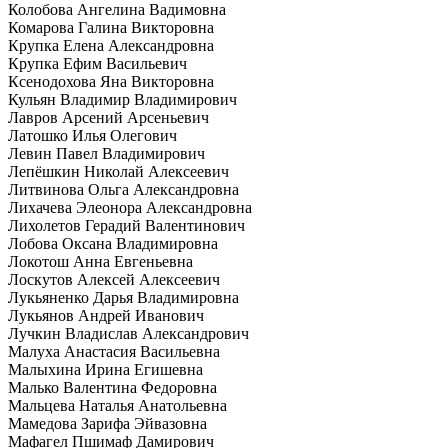
Колобова Ангелина Вадимовна
Комарова Галина Викторовна
Крупка Елена Александровна
Крупка Ефим Васильевич
Ксенодохова Яна Викторовна
Кульян Владимир Владимирович
Лавров Арсений Арсеньевич
Латошко Илья Олегович
Левин Павел Владимирович
Лепёшкин Николай Алексеевич
Литвинова Ольга Александровна
Лихачева Элеонора Александровна
Лихолетов Герадий Валентинович
Лобова Оксана Владимировна
Локотош Анна Евгеньевна
Лоскутов Алексей Алексеевич
Лукьяненко Дарья Владимировна
Лукьянов Андрей Иванович
Лучкин Владислав Александрович
Малуха Анастасия Васильевна
Малыхина Ирина Егишевна
Малько Валентина Федоровна
Мальцева Наталья Анатольевна
Мамедова Зарифа Эйвазовна
Мафагел Пшимаф Дамирович