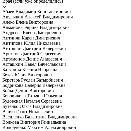
Врач (если уже определились)
Абаев Владимир Константинович
Акульшин Алексей Владимирович
Алеко Елена Викторовна
Алманова Эврика Владимировна
Андреева Елена Дмитриевна
Антинян Карен Дмитриевич
Антипова Юлия Николаевна
Антошин Дмитрий Валерьевич
Аристов Дмитрий Сергеевич
Артамонов Денис Андреевич
Асташкин Павел Вячеславович
Батурина Ксения Игоревна
Белая Юлия Викторовна
Беретарь Руслан Батырбиевич
Бодрикова Валерия Валерьевна
Бойко Денис Викторович
Боровикова Татьяна Юрьевна
Будовская Наталья Сергеевна
Бутенко Ольга Владимировна
Ванян Грант Николаевич
Василенко Валентина Владимировна
Волкова Виктория Геннадьевна
Володченко Максим Александрович