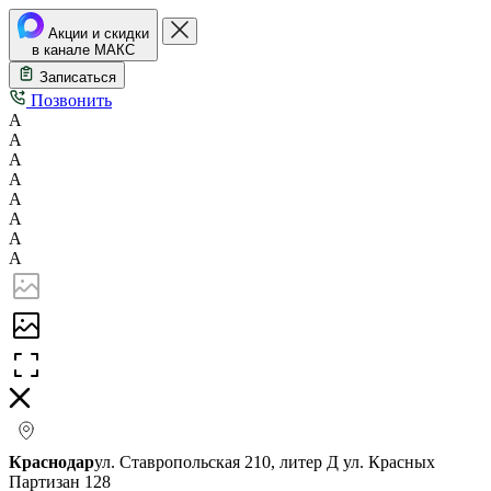
Акции и скидки
в канале МАКС
Записаться
Позвонить
А
А
А
А
А
А
А
А
Краснодар
ул. Ставропольская 210, литер Д
ул. Красных
Партизан 128