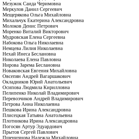
Мезужок Саида Черимовна
Меркулов Данил Сергеевич
Мещерякова Ольга Михайловна
Михальчук Екатерина Александровна
Молоков Денис Петрович
Моренко Виталий Викторович
Мудровская Елена Сергеевна
Набокова Ольга Николаевна
Немцева Лилия Николаевна
Нехай Инеса Беслановна
Николаева Елена Павловна
Нирова Зарема Беслановна
Новаковская Евгения Михайловна
Овсепян Андрей Вагаршакович
Окладников Юрий Анатольевич
Осипова Людмила Кирилловна
Пелипенко Николай Владимирович
Перевозчиков Андрей Владимирович
Петрова Анна Николаевна
Пешкова Ирина Александровна
Плисецкая Татьяна Анатольевна
Плотникова Ирина Александровна
Погосян Артур Эдуардович
Прытов Сергей Павлович
Пшеничнова Надежда Михайловна