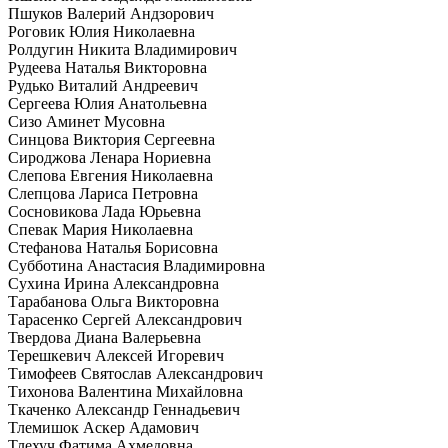
Пшуков Валерий Андзорович
Роговик Юлия Николаевна
Ролдугин Никита Владимирович
Рудеева Наталья Викторовна
Рудько Виталий Андреевич
Сергеева Юлия Анатольевна
Сизо Аминет Мусовна
Синцова Виктория Сергеевна
Сироджова Ленара Нориевна
Слепова Евгения Николаевна
Слепцова Лариса Петровна
Сосновикова Лада Юрьевна
Спевак Мария Николаевна
Стефанова Наталья Борисовна
Субботина Анастасия Владимировна
Сухина Ирина Александровна
Тарабанова Ольга Викторовна
Тарасенко Сергей Александрович
Твердова Диана Валерьевна
Терешкевич Алексей Игоревич
Тимофеев Святослав Александрович
Тихонова Валентина Михайловна
Ткаченко Александр Геннадьевич
Тлемишок Аскер Адамович
Тлехуч Фатима Ахмедовна