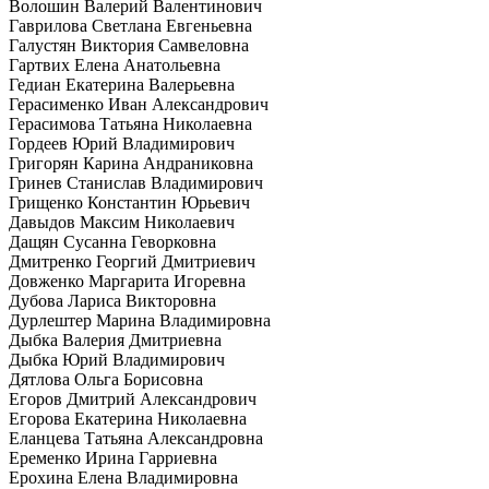
Волошин Валерий Валентинович
Гаврилова Светлана Евгеньевна
Галустян Виктория Самвеловна
Гартвих Елена Анатольевна
Гедиан Екатерина Валерьевна
Герасименко Иван Александрович
Герасимова Татьяна Николаевна
Гордеев Юрий Владимирович
Григорян Карина Андраниковна
Гринев Станислав Владимирович
Грищенко Константин Юрьевич
Давыдов Максим Николаевич
Дащян Сусанна Геворковна
Дмитренко Георгий Дмитриевич
Довженко Маргарита Игоревна
Дубова Лариса Викторовна
Дурлештер Марина Владимировна
Дыбка Валерия Дмитриевна
Дыбка Юрий Владимирович
Дятлова Ольга Борисовна
Егоров Дмитрий Александрович
Егорова Екатерина Николаевна
Еланцева Татьяна Александровна
Еременко Ирина Гарриевна
Ерохина Елена Владимировна