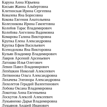
Каруна Анна Юрьевна
Кисьян Жанна Альбертовна
Клитинская Ирина Сергеевна
Ковалева Яна Борисовна
Кокова Евгения Анатольевна
Колесникова Ирина Гамлетовна
Колобов Тарас Владимирович
Колобова Ангелина Вадимовна
Комарова Галина Викторовна
Крупка Елена Александровна
Крупка Ефим Васильевич
Ксенодохова Яна Викторовна
Кульян Владимир Владимирович
Лавров Арсений Арсеньевич
Латошко Илья Олегович
Левин Павел Владимирович
Лепёшкин Николай Алексеевич
Литвинова Ольга Александровна
Лихачева Элеонора Александровна
Лихолетов Герадий Валентинович
Лобова Оксана Владимировна
Локотош Анна Евгеньевна
Лоскутов Алексей Алексеевич
Лукьяненко Дарья Владимировна
Лукьянов Андрей Иванович