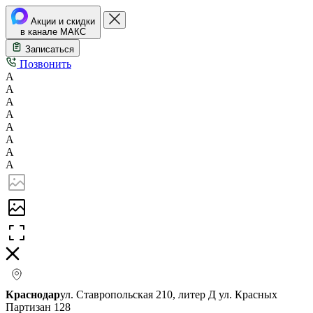
Акции и скидки
в канале МАКС
Записаться
Позвонить
А
А
А
А
А
А
А
А
Краснодар
ул. Ставропольская 210, литер Д
ул. Красных
Партизан 128