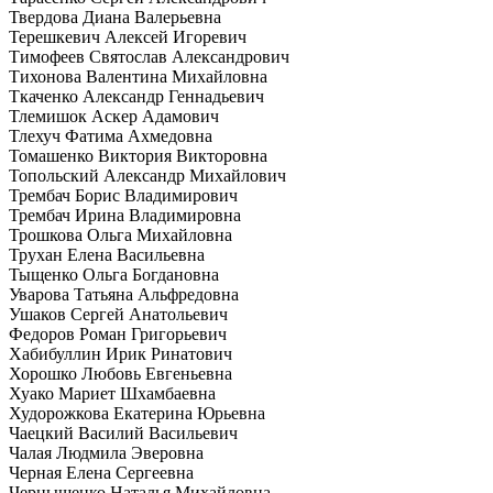
Твердова Диана Валерьевна
Терешкевич Алексей Игоревич
Тимофеев Святослав Александрович
Тихонова Валентина Михайловна
Ткаченко Александр Геннадьевич
Тлемишок Аскер Адамович
Тлехуч Фатима Ахмедовна
Томашенко Виктория Викторовна
Топольский Александр Михайлович
Трембач Борис Владимирович
Трембач Ирина Владимировна
Трошкова Ольга Михайловна
Трухан Елена Васильевна
Тыщенко Ольга Богдановна
Уварова Татьяна Альфредовна
Ушаков Сергей Анатольевич
Федоров Роман Григорьевич
Хабибуллин Ирик Ринатович
Хорошко Любовь Евгеньевна
Хуако Мариет Шхамбаевна
Худорожкова Екатерина Юрьевна
Чаецкий Василий Васильевич
Чалая Людмила Эверовна
Черная Елена Сергеевна
Чернышенко Наталья Михайловна