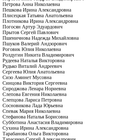
Петрова Анна Николаевна
Пешкова Ирина Александровна
Плисецкая Татьяна Анатольевна
Плотникова Ирина Александровна
Погосян Артур Эдуардович
Прытов Сергей Павлович
Пшеничнова Надежда Михайловна
Пшуков Валерий Андзорович
Роговик Юлия Николаевна
Ролдугин Никита Владимирович
Рудеева Наталья Викторовна
Рудько Виталий Андреевич
Сергеева Юлия Анатольевна
Сизо Аминет Мусовна
Синцова Виктория Сергеевна
Сироджова Ленара Нориевна
Слепова Евгения Николаевна
Слепцова Лариса Петровна
Сосновикова Лада Юрьевна
Спевак Мария Николаевна
Стефанова Наталья Борисовна
Субботина Анастасия Владимировна
Сухина Ирина Александровна
Тарабанова Ольга Викторовна
Тарасенко Сергей Александрович