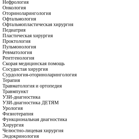
Нефрология
Онкология
Оториноларингология
Офтальмология
Офтальмопластическая хирургия
Педиатрия
Пластическая хирургия
Проктология
Пульмонология
Ревматология
Рентгенология
Скорая медицинская помощь
Сосудистая хирургия
Сурдология-оториноларингология
Терапия
Травматология и ортопедия
Травмпункт
УЗИ-диагностика
УЗИ-диагностика ДЕТЯМ
Урология
Физиотерапия
Функциональная диагностика
Хирургия
Челюстно-лицевая хирургия
Эндокринология