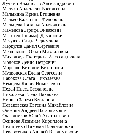
Лучкин Владислав Александрович
Малуха Анастасия Васильевна
Малыхина Ирина Егишевна
Малько Валентина Федоровна
Мальцева Наталья Анатольевна
Мамедова Зарифа Эйвазовна
Мафагел Пшимаф Дамирович
Мезужок Саида Черимовна
Меркулов Данил Сергеевич
Мещерякова Ольга Михайловна
Михальчук Екатерина Александровна
Молоков Денис Петрович
Моренко Виталий Викторович
Мудровская Елена Сергеевна
Набокова Ольга Николаевна
Немцева Лилия Николаевна
Нехай Инеса Беслановна
Николаева Елена Павловна
Нирова Зарема Беслановна
Новаковская Евгения Михайловна
Овсепян Андрей Вагаршакович
Окладников Юрий Анатольевич
Осипова Людмила Кирилловна
Пелипенко Николай Владимирович
Перевозчиков Андрей Владимирович