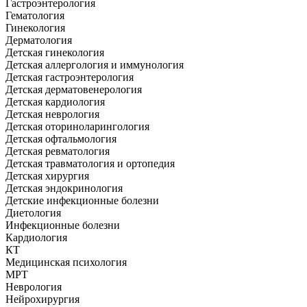
Гастроэнтерология
Гематология
Гинекология
Дерматология
Детская гинекология
Детская аллергология и иммунология
Детская гастроэнтерология
Детская дерматовенерология
Детская кардиология
Детская неврология
Детская оториноларингология
Детская офтальмология
Детская ревматология
Детская травматология и ортопедия
Детская хирургия
Детская эндокринология
Детские инфекционные болезни
Диетология
Инфекционные болезни
Кардиология
КТ
Медицинская психология
МРТ
Неврология
Нейрохирургия