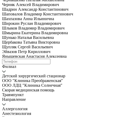
Черняк Алексей Владимирович
Шадрин Александр Константинович
Шаповалов Владимир Константинович
Шахпазова Анна Ильинична
Широкин Руслан Владимирович
Шлыков Владимир Владимирович
Шмырина Екатерина Владимировна
Шунько Наталья Васильевна
Щербакова Татьяна Викторовна
Щупляк Сергей Васильевич
Эйвазов Петр Кириллович
Янышевская Анастасия Алексеевна
Филиал
Детский хирургический стационар
ООО "Клиника Преображенская"
ООО ЛДЦ "Клиника Солнечная"
Скорая медицинская помощь
Травмпункт
Направление
Аллергология
Анестезиология