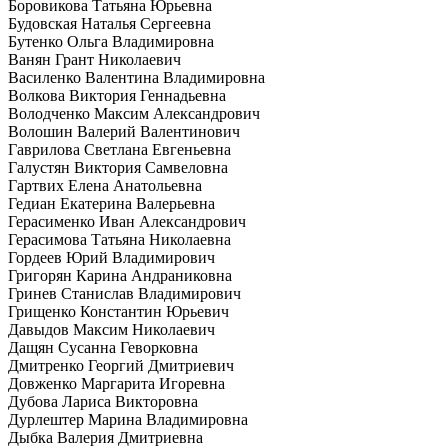
Боровикова Татьяна Юрьевна
Будовская Наталья Сергеевна
Бутенко Ольга Владимировна
Ванян Грант Николаевич
Василенко Валентина Владимировна
Волкова Виктория Геннадьевна
Володченко Максим Александрович
Волошин Валерий Валентинович
Гаврилова Светлана Евгеньевна
Галустян Виктория Самвеловна
Гартвих Елена Анатольевна
Гедиан Екатерина Валерьевна
Герасименко Иван Александрович
Герасимова Татьяна Николаевна
Гордеев Юрий Владимирович
Григорян Карина Андраниковна
Гринев Станислав Владимирович
Грищенко Константин Юрьевич
Давыдов Максим Николаевич
Дащян Сусанна Геворковна
Дмитренко Георгий Дмитриевич
Довженко Маргарита Игоревна
Дубова Лариса Викторовна
Дурлештер Марина Владимировна
Дыбка Валерия Дмитриевна